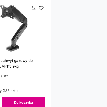
 uchwyt gazowy do
UM-115 9kg
/
szt.
punktów
 (133 szt.)
Do koszyka
roduktów