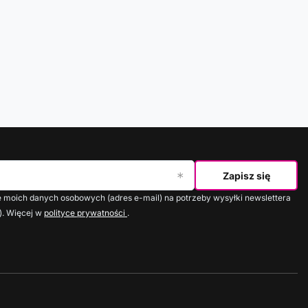
Zapisz się
moich danych osobowych (adres e-mail) na potrzeby wysyłki newslettera
). Więcej w
polityce prywatności
.