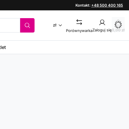
Kontakt:
+48 500 400 165
zł
Zaloguj się
0,00 zł
Porównywarka
let