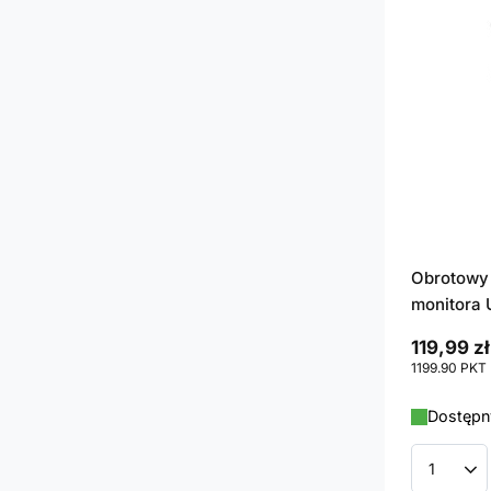
Obrotowy
monitora 
119,99 zł
1199.90
PKT
Dostępny
Ilość p