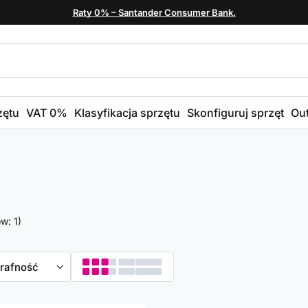
Raty 0% – Santander Consumer Bank.
zętu
VAT 0%
Klasyfikacja sprzętu
Skonfiguruj sprzęt
Out
ów:
1
)
towanie
trafność