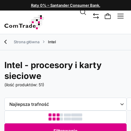
Raty 0% – Santander Consumer Bank.
Strona główna
Intel
Intel - procesory i karty
sieciowe
(ilość produktów:
51
)
Zmień sortowanie
Najlepsza trafność
Filtrowanie