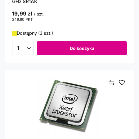
GHz SR1AK
19,99 zł
/
szt.
249.90
PKT
punktów
Dostępny (3 szt.)
Do koszyka
Ilość produktów