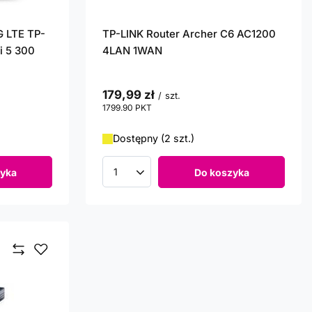
 LTE TP-
TP-LINK Router Archer C6 AC1200
i 5 300
4LAN 1WAN
179,99 zł
/
szt.
1799.90
PKT
punktów
Dostępny (2 szt.)
yka
Do koszyka
Ilość produktów