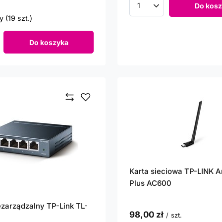
Do kosz
Ilość produktów
 (19 szt.)
Do koszyka
roduktów
Karta sieciowa TP-LINK 
Plus AC600
ezarządzalny TP-Link TL-
98,00 zł
/
szt.