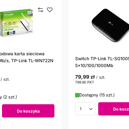
odowa karta sieciowa
Switch TP-Link TL-SG100
Mb/s, TP-Link TL-WN722N
5x10/100/1000Mb
79,99 zł
/
szt.
/
szt.
799.90
PKT
punktów
punktów
Dostępny (15 szt.)
 (2 szt.)
Do kosz
Do koszyka
Ilość produktów
roduktów