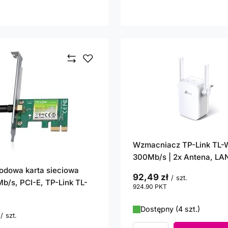
Wzmacniacz TP-Link TL-
300Mb/s | 2x Antena, LA
odowa karta sieciowa
92,49 zł
/
szt.
Mb/s, PCI-E, TP-Link TL-
924.90
PKT
punktów
Dostępny (4 szt.)
/
szt.
unktów