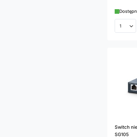
Dostępny
Ilość p
Switch ni
SG105