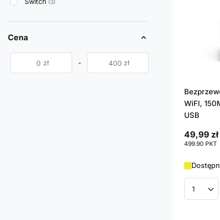
Switch
3
Cena
zł
-
zł
Bezprzew
WiFI, 150
USB
49,99 zł
499.90
PKT
Dostępny
Ilość p