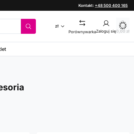
Kontakt:
+48 500 400 165
zł
Zaloguj się
0,00 zł
Porównywarka
let
esoria