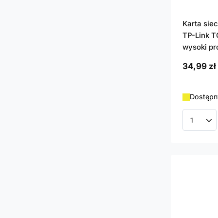
Karta sie
TP-Link T
wysoki pro
34,99 zł
Dostępny
Ilość p