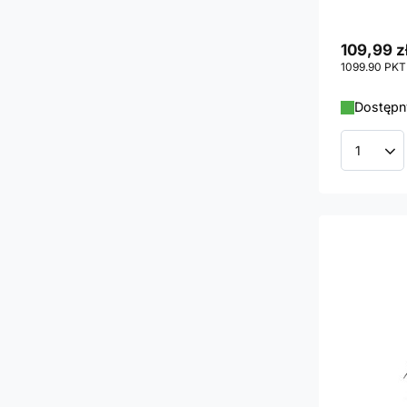
109,99 z
1099.90
PKT
Dostępny
Ilość p