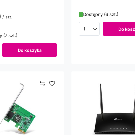
Dostępny (6 szt.)
ł
/
szt.
punktów
Do kosz
Ilość produktów
 (7 szt.)
Do koszyka
roduktów