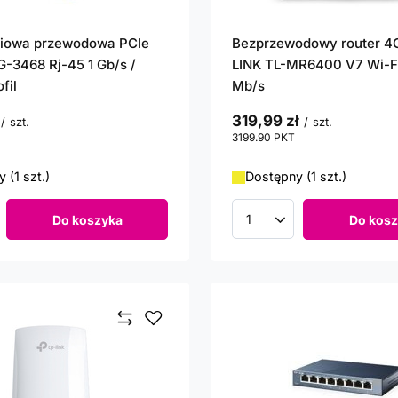
ciowa przewodowa PCIe
Bezprzewodowy router 4G
G-3468 Rj-45 1 Gb/s /
LINK TL-MR6400 V7 Wi-F
fil
Mb/s
319,99 zł
/
szt.
/
szt.
3199.90
PKT
punktów
 (1 szt.)
Dostępny (1 szt.)
Do koszyka
Do kosz
roduktów
Ilość produktów