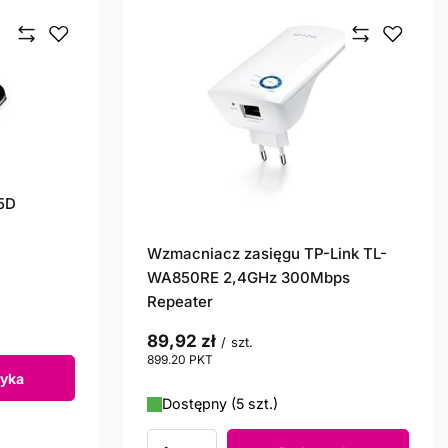
5D
Wzmacniacz zasięgu TP-Link TL-
WA850RE 2,4GHz 300Mbps
Repeater
89,92 zł
/
szt.
899.20
PKT
punktów
yka
Dostępny (5 szt.)