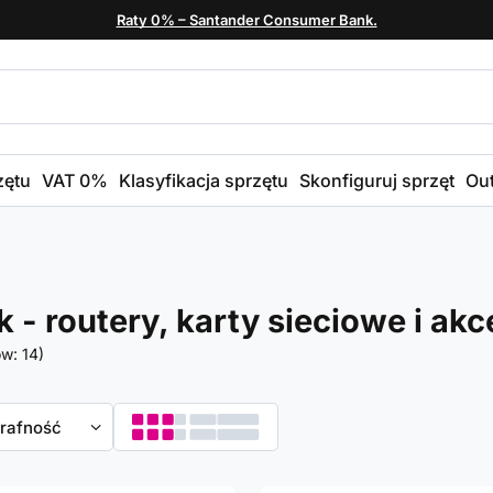
Raty 0% – Santander Consumer Bank.
zętu
VAT 0%
Klasyfikacja sprzętu
Skonfiguruj sprzęt
Out
k - routery, karty sieciowe i akc
ów:
14
)
towanie
trafność