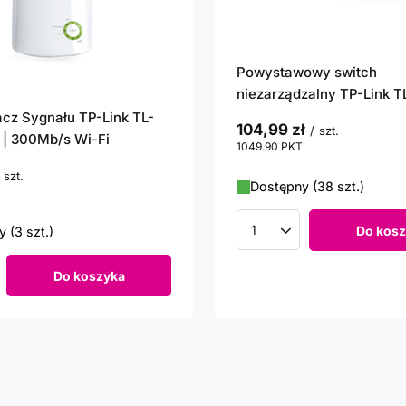
Powystawowy switch
niezarządzalny TP-Link 
z Sygnału TP-Link TL-
104,99 zł
/
szt.
| 300Mb/s Wi-Fi
1049.90
PKT
punktów
szt.
Dostępny (38 szt.)
unktów
Do kosz
 (3 szt.)
Ilość produktów
Do koszyka
roduktów