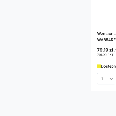
Wzmacniac
WA854RE 
79,19 zł
/
791.90
PKT
p
Dostępny
Ilość p