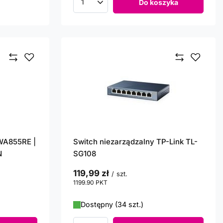
Do koszyka
Ilość produktów
WA855RE |
Switch niezarządzalny TP-Link TL-
N
SG108
119,99 zł
/
szt.
1199.90
PKT
punktów
Dostępny (34 szt.)