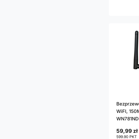
Bezprzew
WiFI, 150
WN781ND
59,99 zł
599.90
PKT
p