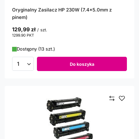
Oryginalny Zasilacz HP 230W (7.4x5.0mm z
pinem)
129,99 zł
/
szt.
1299.90
PKT
punktów
Dostępny (13 szt.)
Do koszyka
Ilość produktów