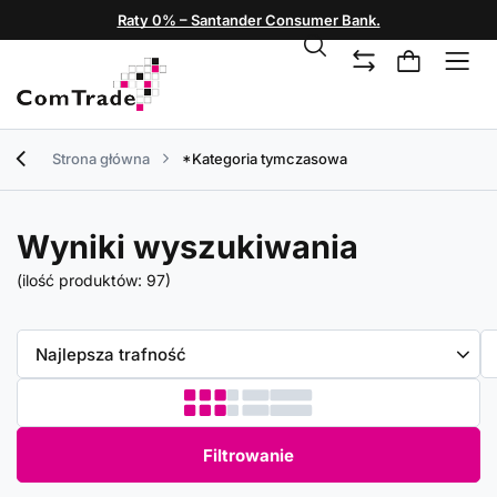
Raty 0% – Santander Consumer Bank.
Strona główna
*Kategoria tymczasowa
Wyniki wyszukiwania
(ilość produktów:
97
)
Zmień sortowanie
Najlepsza trafność
Filtrowanie