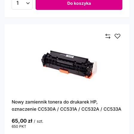
Do koszyka
Ilość produktów
Nowy zamiennik tonera do drukarek HP,
oznaczenie CC530A / CC531A / CC532A / CC533A
65,00 zł
/
szt.
650
PKT
punktów