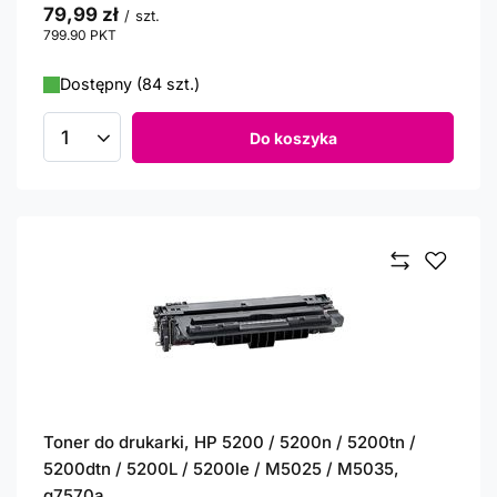
79,99 zł
/
szt.
799.90
PKT
punktów
Dostępny (84 szt.)
Do koszyka
Ilość produktów
Toner do drukarki, HP 5200 / 5200n / 5200tn /
5200dtn / 5200L / 5200le / M5025 / M5035,
q7570a