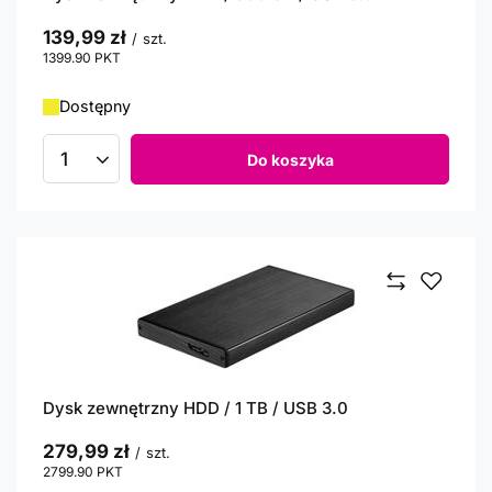
139,99 zł
/
szt.
1399.90
PKT
punktów
Dostępny
Do koszyka
Ilość produktów
Dysk zewnętrzny HDD / 1 TB / USB 3.0
279,99 zł
/
szt.
2799.90
PKT
punktów