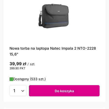
Nowa torba na laptopa Natec Impala 2 NTO-2228
15,6"
39,99 zł
/
szt.
399.90
PKT
punktów
Dostępny (533 szt.)
Do koszyka
Ilość produktów