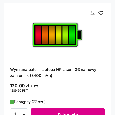
Wymiana baterii laptopa HP z serii G3 na nowy
zamiennik (3400 mAh)
120,00 zł
/
szt.
1289.90
PKT
punktów
Dostępny (77 szt.)
Do koszyka