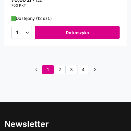
70,00 zł
/
szt.
700
PKT
punktów
Dostępny (12 szt.)
Do koszyka
Ilość produktów
1
2
3
4
Newsletter