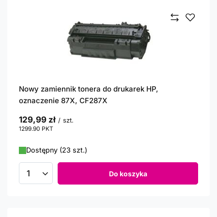
Nowy zamiennik tonera do drukarek HP,
oznaczenie 87X, CF287X
129,99 zł
/
szt.
1299.90
PKT
punktów
Dostępny (23 szt.)
Do koszyka
Ilość produktów