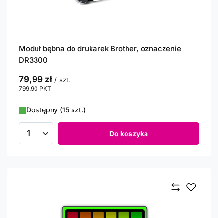
Moduł bębna do drukarek Brother, oznaczenie
DR3300
79,99 zł
/
szt.
799.90
PKT
punktów
Dostępny (15 szt.)
Do koszyka
Ilość produktów