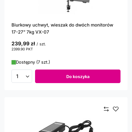
Biurkowy uchwyt, wieszak do dwóch monitorów
17-27” 7kg VX-07
239,99 zł
/
szt.
2399.90
PKT
punktów
Dostępny (7 szt.)
Do koszyka
Ilość produktów