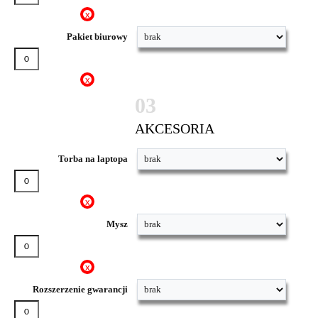
x
Pakiet biurowy
x
03
AKCESORIA
Torba na laptopa
x
Mysz
x
Rozszerzenie gwarancji