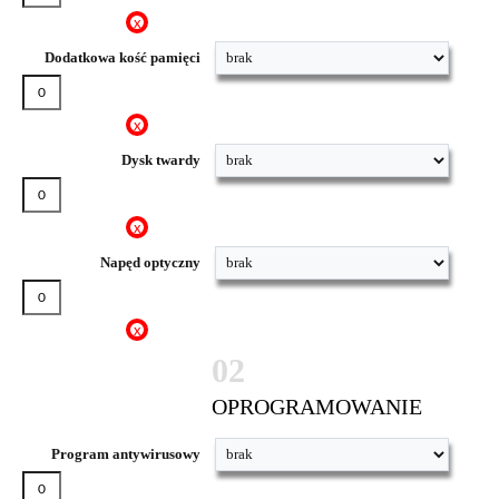
x
Dodatkowa kość pamięci
x
Dysk twardy
x
Napęd optyczny
x
02
OPROGRAMOWANIE
Program antywirusowy