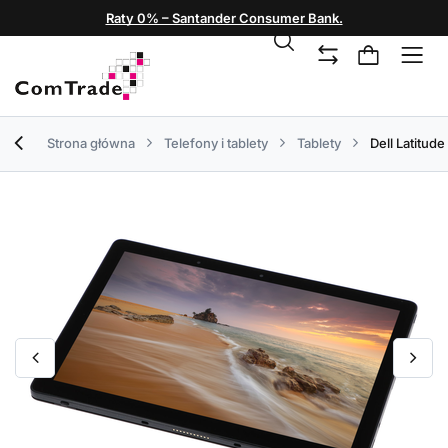
Raty 0% – Santander Consumer Bank.
Strona główna
Telefony i tablety
Tablety
Dell Latitud