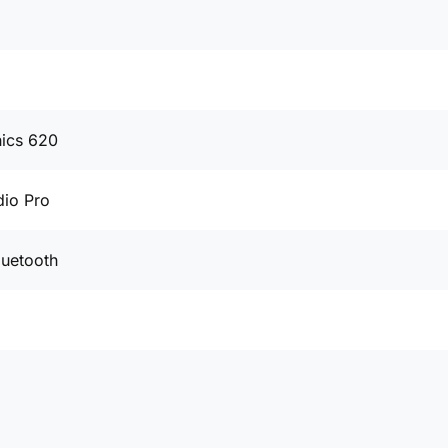
hics 620
io Pro
luetooth