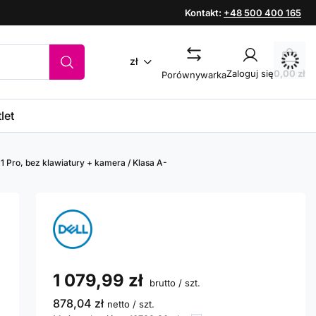
Kontakt:
+48 500 400 165
zł
Zaloguj się
0,00 zł
Porównywarka
let
11 Pro, bez klawiatury + kamera / Klasa A-
1 079,99 zł
brutto
/
szt.
878,04 zł
netto
/
szt.