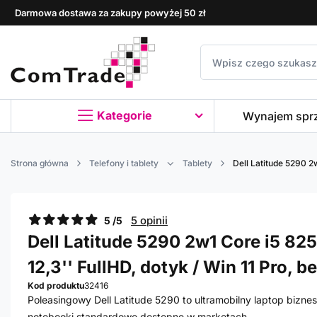
Darmowa dostawa za zakupy powyżej 50 zł
Kategorie
Wynajem spr
Strona główna
Telefony i tablety
Tablety
Dell Latitude 5290 2w
5 opinii
5 /5
Dell Latitude 5290 2w1 Core i5 825
12,3'' FullHD, dotyk / Win 11 Pro, 
Kod produktu
32416
Poleasingowy Dell Latitude 5290 to ultramobilny laptop biz
notebooki standardowo dostępne w marketach.