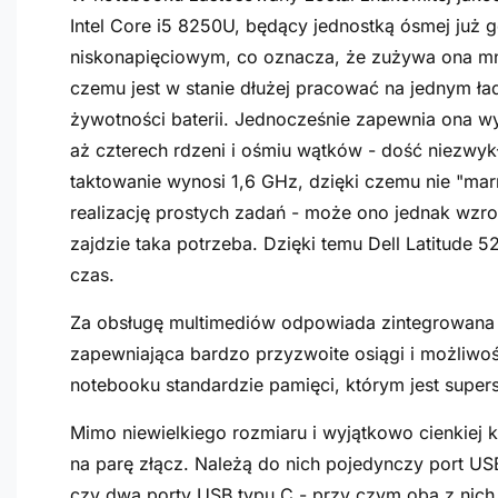
Intel Core i5 8250U, będący jednostką ósmej już ge
niskonapięciowym, co oznacza, że zużywa ona mni
czemu jest w stanie dłużej pracować na jednym ła
żywotności baterii. Jednocześnie zapewnia ona w
aż czterech rdzeni i ośmiu wątków - dość niezwyk
taktowanie wynosi 1,6 GHz, dzięki czemu nie "mar
realizację prostych zadań - może ono jednak wzro
zajdzie taka potrzeba. Dzięki temu Dell Latitude 
czas.
Za obsługę multimediów odpowiada zintegrowana z
zapewniająca bardzo przyzwoite osiągi i możliw
notebooku standardzie pamięci, którym jest supe
Mimo niewielkiego rozmiaru i wyjątkowo cienkiej k
na parę złącz. Należą do nich pojedynczy port U
czy dwa porty USB typu C - przy czym oba z nich