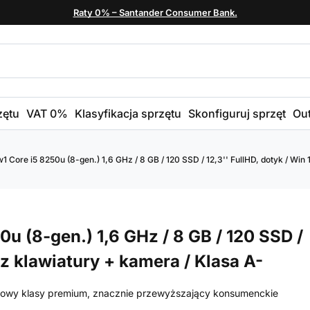
Raty 0% – Santander Consumer Bank.
zętu
VAT 0%
Klasyfikacja sprzętu
Skonfiguruj sprzęt
Out
1 Core i5 8250u (8-gen.) 1,6 GHz / 8 GB / 120 SSD / 12,3'' FullHD, dotyk / Win 
0u (8-gen.) 1,6 GHz / 8 GB / 120 SSD /
bez klawiatury + kamera / Klasa A-
nesowy klasy premium, znacznie przewyższający konsumenckie