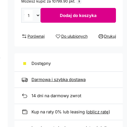
Możesz kupić za
10799.90
pkt.
Dodaj do koszyka
Porównaj
Do ulubionych
Drukuj
Dostępny
Darmowa i szybka dostawa
14
dni na darmowy zwrot
Kup na raty 0% lub leasing (
oblicz ratę
)