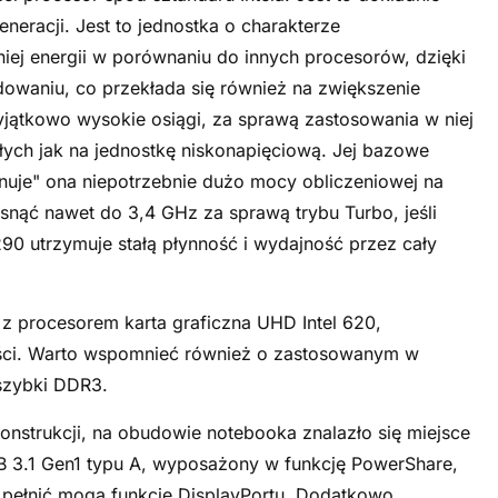
neracji. Jest to jednostka o charakterze
ej energii w porównaniu do innych procesorów, dzięki
dowaniu, co przekłada się również na zwiększenie
yjątkowo wysokie osiągi, za sprawą zastosowania w niej
łych jak na jednostkę niskonapięciową. Jej bazowe
nuje" ona niepotrzebnie dużo mocy obliczeniowej na
snąć nawet do 3,4 GHz za sprawą trybu Turbo, jeśli
5290 utrzymuje stałą płynność i wydajność przez cały
 procesorem karta graficzna UHD Intel 620,
ości. Warto wspomnieć również o zastosowanym w
rszybki DDR3.
onstrukcji, na obudowie notebooka znalazło się miejsce
SB 3.1 Gen1 typu A, wyposażony w funkcję PowerShare,
 pełnić mogą funkcję DisplayPortu. Dodatkowo