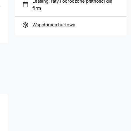
Leasing, raty i odroczone płatności dla
firm
Współpraca hurtowa