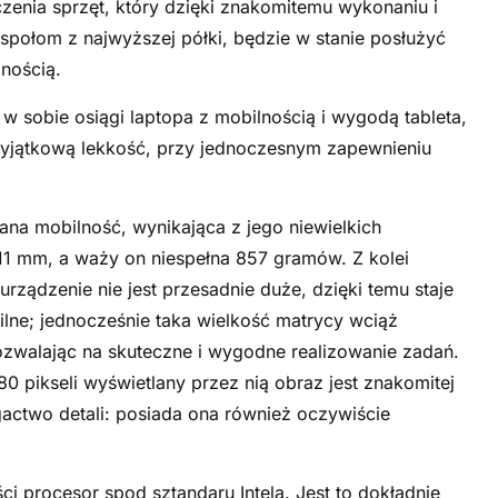
zenia sprzęt, który dzięki znakomitemu wykonaniu i
ołom z najwyższej półki, będzie w stanie posłużyć
jnością.
 w sobie osiągi laptopa z mobilnością i wygodą tableta,
yjątkową lekkość, przy jednoczesnym zapewnieniu
ana mobilność, wynikająca z jego niewielkich
11 mm, a waży on niespełna 857 gramów. Z kolei
urządzenie nie jest przesadnie duże, dzięki temu staje
ilne; jednocześnie taka wielkość matrycy wciąż
ozwalając na skuteczne i wygodne realizowanie zadań.
0 pikseli wyświetlany przez nią obraz jest znakomitej
actwo detali: posiada ona również oczywiście
i procesor spod sztandaru Intela. Jest to dokładnie