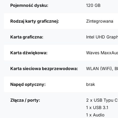
Pojemność dysku:
120 GB
Rodzaj karty graficznej:
Zintegrowana
Karta graficzna:
Intel UHD Grap
Karta dźwiękowa:
Waves MaxxAud
Karta sieciowa bezprzewodowa:
WLAN (WiFi), B
Napęd optyczny:
brak
Złącza / porty:
2 x USB Typu C
1 x USB 3.1
1 x Audio