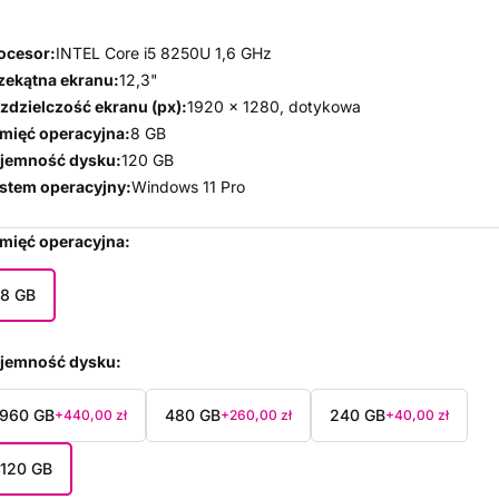
ocesor:
INTEL Core i5 8250U 1,6 GHz
zekątna ekranu:
12,3"
zdzielczość ekranu (px):
1920 x 1280, dotykowa
mięć operacyjna:
8 GB
jemność dysku:
120 GB
stem operacyjny:
Windows 11 Pro
mięć operacyjna
8 GB
jemność dysku
960 GB
480 GB
240 GB
+440,00 zł
+260,00 zł
+40,00 zł
120 GB