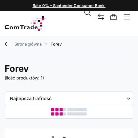
Raty 0% – Santander Consumer Bank.
Strona główna
Forev
Forev
(ilość produktów:
1
)
Zmień sortowanie
Najlepsza trafność