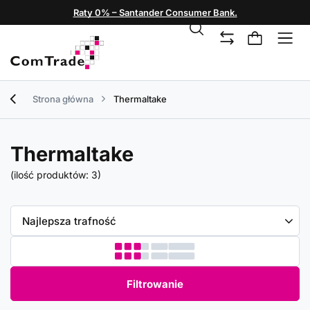
Raty 0% – Santander Consumer Bank.
Strona główna
Thermaltake
Thermaltake
(ilość produktów:
3
)
Zmień sortowanie
Najlepsza trafność
Filtrowanie