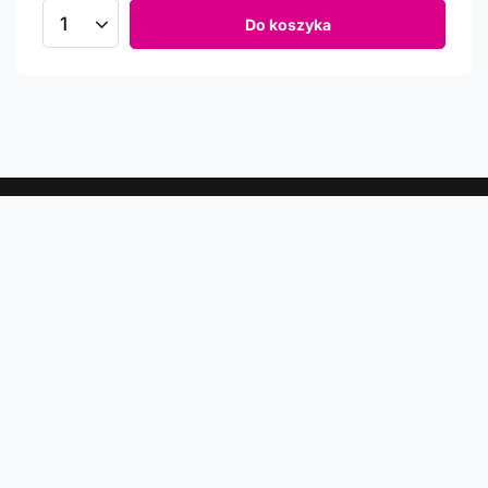
Do koszyka
Newsletter
Informacje o rabatach, promocjach i nowościach w
Comtrade
Podaj swój adres e-mail
Wyrażam zgodę na przetwarzanie moich danych osobowych
(adres e-mail) na potrzeby wysyłki newslettera z informacją