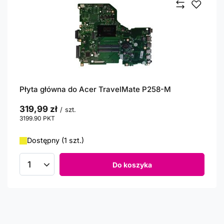
Płyta główna do Acer TravelMate P258-M
319,99 zł
/
szt.
3199.90
PKT
punktów
Dostępny (1 szt.)
Do koszyka
Ilość produktów