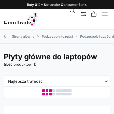
Raty 0% – Santander Consumer Bank.
Strona główna
Podzespoły i części
Podzespoły i części 
Płyty główne do laptopów
(ilość produktów:
1
)
Zmień sortowanie
Najlepsza trafność