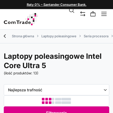
Raty 0% – Santander Consumer Bank.
Strona główna
Laptopy poleasingowe
Seria procesora
Laptopy poleasingowe Intel
Core Ultra 5
(ilość produktów:
13
)
Zmień sortowanie
Najlepsza trafność
Filtrowanie