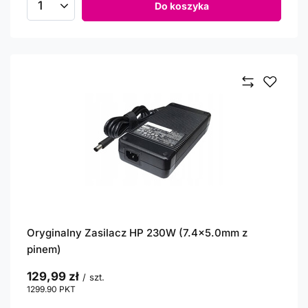
Do koszyka
Ilość produktów
Oryginalny Zasilacz HP 230W (7.4x5.0mm z
pinem)
129,99 zł
/
szt.
1299.90
PKT
punktów