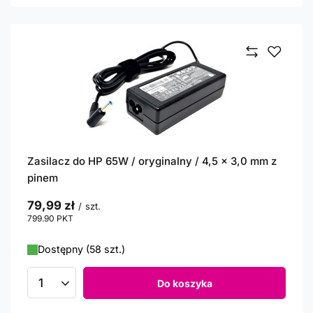
Zasilacz do HP 65W / oryginalny / 4,5 x 3,0 mm z
pinem
79,99 zł
/
szt.
799.90
PKT
punktów
Dostępny (58 szt.)
Do koszyka
Ilość produktów