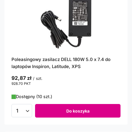
Poleasingowy zasilacz DELL 180W 5.0 x 7.4 do
laptopów Inspiron, Latitude, XPS
92,87 zł
/
szt.
928.70
PKT
punktów
Dostępny (10 szt.)
Do koszyka
Ilość produktów