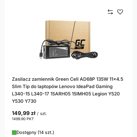
Zasilacz zamiennik Green Cell AD68P 135W 11x4.5
Slim Tip do laptopów Lenovo IdeaPad Gaming
L340-15 L340-17 15ARH05 15IMH05 Legion Y520
Y530 Y730
149,99 zł
/
szt.
1499.90
PKT
punktów
Dostępny (14 szt.)