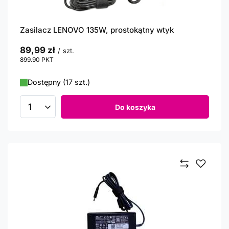
Zasilacz LENOVO 135W, prostokątny wtyk
89,99 zł
/
szt.
899.90
PKT
punktów
Dostępny (17 szt.)
Do koszyka
Ilość produktów