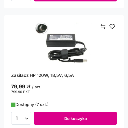
Zasilacz HP 120W, 18,5V, 6,5A
79,99 zł
/
szt.
799.90
PKT
punktów
Dostępny (7 szt.)
Do koszyka
Ilość produktów