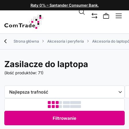
Raty 0% – Santander Consumer Bank.
Strona główna
Akcesoria i peryferia
Akcesoria do laptop
Zasilacze do laptopa
(ilość produktów:
71
)
Zmień sortowanie
Najlepsza trafność
Filtrowanie