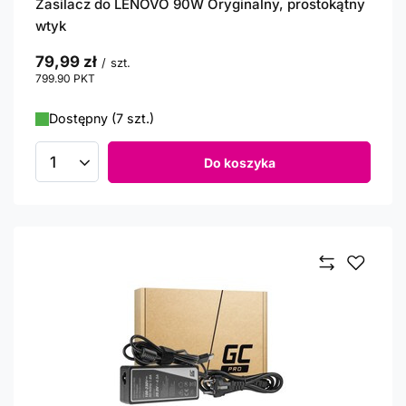
Zasilacz do LENOVO 90W Oryginalny, prostokątny
wtyk
79,99 zł
/
szt.
799.90
PKT
punktów
Dostępny (7 szt.)
Do koszyka
Ilość produktów