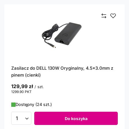
Zasilacz do DELL 130W Oryginalny, 4.5x3.0mm z
pinem (cienki)
129,99 zł
/
szt.
1299.90
PKT
punktów
Dostępny (24 szt.)
Do koszyka
Ilość produktów