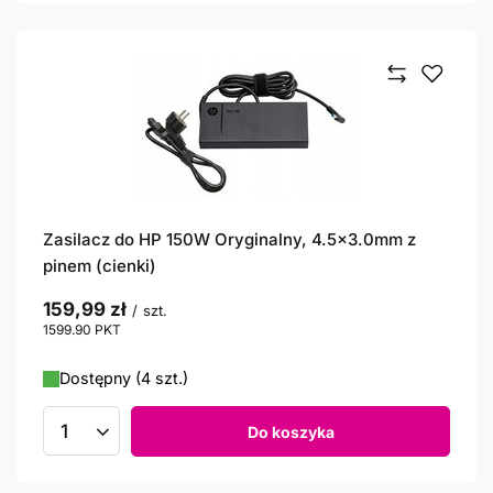
Zasilacz do HP 150W Oryginalny, 4.5x3.0mm z
pinem (cienki)
159,99 zł
/
szt.
1599.90
PKT
punktów
Dostępny (4 szt.)
Do koszyka
Ilość produktów