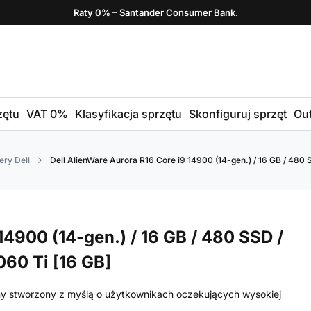
Raty 0% – Santander Consumer Bank.
zętu
VAT 0%
Klasyfikacja sprzętu
Skonfiguruj sprzęt
Out
ry Dell
Dell AlienWare Aurora R16 Core i9 14900 (14-gen.) / 16 GB / 480 
14900 (14-gen.) / 16 GB / 480 SSD /
060 Ti [16 GB]
ny stworzony z myślą o użytkownikach oczekujących wysokiej