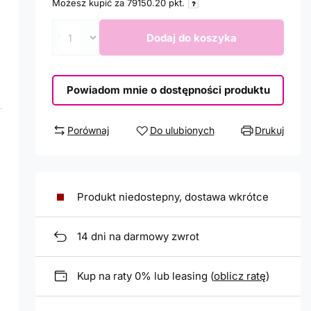
Możesz kupić za
79150.20
pkt.
Dodaj do koszyka
Powiadom mnie o dostępności produktu
Porównaj
Do ulubionych
Drukuj
Produkt niedostepny, dostawa wkrótce
14
dni na darmowy zwrot
Kup na raty 0% lub leasing (
oblicz ratę
)