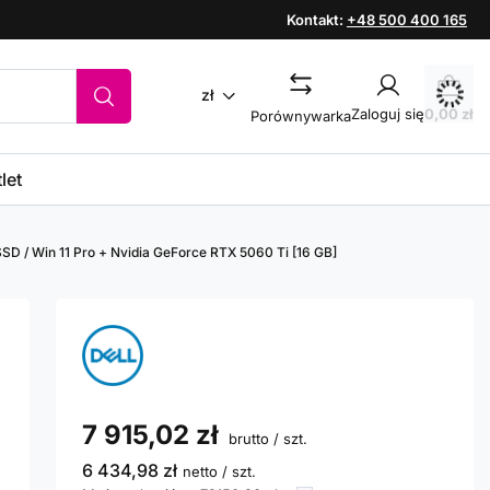
Kontakt:
+48 500 400 165
zł
Zaloguj się
0,00 zł
Porównywarka
let
SSD / Win 11 Pro + Nvidia GeForce RTX 5060 Ti [16 GB]
7 915,02 zł
brutto
/
szt.
6 434,98 zł
netto
/
szt.