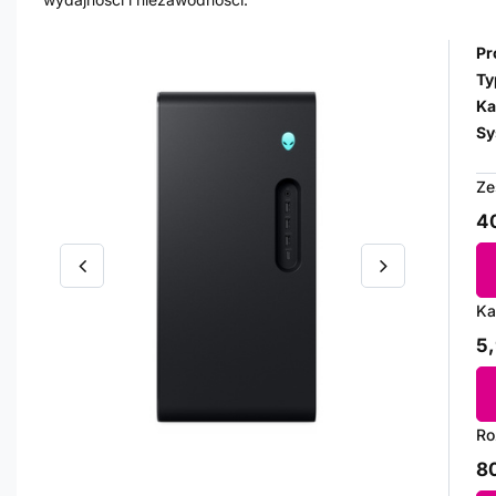
Pr
Ty
Ka
Sy
Ze
40
Ka
5,
Ro
80