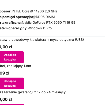
ocesor:
INTEL Core i9 14900 2,0 GHz
p pamięci operacyjnej:
DDR5 DIMM
rta graficzna:
Nvidia GeForce RTX 5060 Ti 16 GB
stem operacyjny:
Windows 11 Pro
staw przewodowy klawiatura + mysz optyczna (USB)
,00 zł
Dodaj do
koszyka
bel, zasilający 1.8m
99 zł
Dodaj do
koszyka
zszerzenie gwarancji z 12 do 24 miesięcy
,00 zł