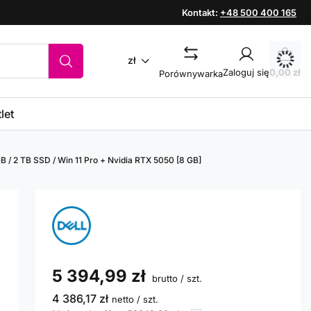
Kontakt:
+48 500 400 165
zł
Zaloguj się
0,00 zł
Porównywarka
let
B / 2 TB SSD / Win 11 Pro + Nvidia RTX 5050 [8 GB]
5 394,99 zł
brutto
/
szt.
4 386,17 zł
netto
/
szt.