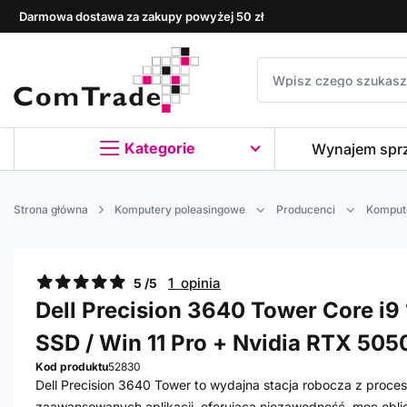
Darmowa dostawa za zakupy powyżej 50 zł
Kategorie
Wynajem spr
Strona główna
Komputery poleasingowe
Producenci
Kompute
1 opinia
5 /5
Dell Precision 3640 Tower Core i9 
SSD / Win 11 Pro + Nvidia RTX 505
Kod produktu
52830
Dell Precision 3640 Tower to wydajna stacja robocza z proce
zaawansowanych aplikacji, oferująca niezawodność, moc obl