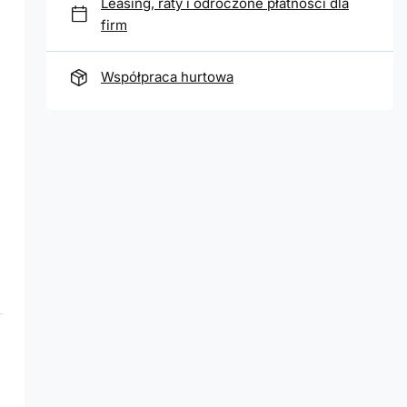
Leasing, raty i odroczone płatności dla
firm
Współpraca hurtowa