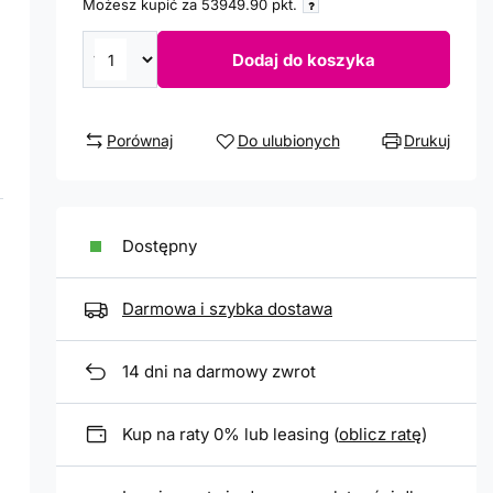
Możesz kupić za
53949.90
pkt.
Dodaj do koszyka
Porównaj
Do ulubionych
Drukuj
Dostępny
Darmowa i szybka dostawa
14
dni na darmowy zwrot
Kup na raty 0% lub leasing (
oblicz ratę
)