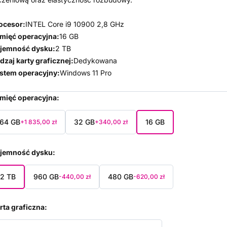
ocesor:
INTEL Core i9 10900 2,8 GHz
mięć operacyjna:
16 GB
jemność dysku:
2 TB
dzaj karty graficznej:
Dedykowana
stem operacyjny:
Windows 11 Pro
mięć operacyjna
64 GB
32 GB
16 GB
+1 835,00 zł
+340,00 zł
jemność dysku
2 TB
960 GB
480 GB
-440,00 zł
-620,00 zł
rta graficzna