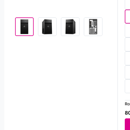
Ro
80