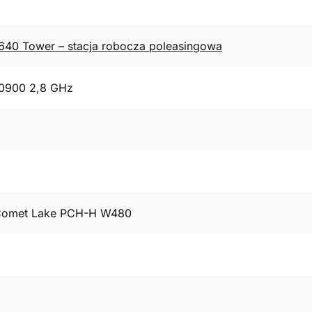
3640 Tower – stacja robocza poleasingowa
10900 2,8 GHz
 Comet Lake PCH-H W480