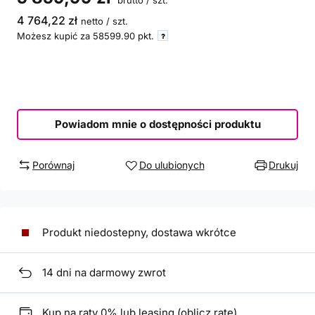
brutto
/
szt.
4 764,22 zł
netto
/
szt.
Możesz kupić za
58599.90
pkt.
Powiadom mnie o dostępności produktu
Porównaj
Do ulubionych
Drukuj
Produkt niedostepny, dostawa wkrótce
14
dni na darmowy zwrot
Kup na raty 0% lub leasing (
oblicz ratę
)