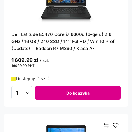
Dell Latitude E5470 Core i7 6600u (6-gen.) 2,6
GHz / 16 GB / 240 SSD / 14'' FullHD / Win 10 Prof.
(Update) + Radeon R7 M360 / Klasa A-
1 609,99 zł
/
szt.
16099.90
PKT
punktów
Dostępny (1 szt.)
Do koszyka
Ilość produktów