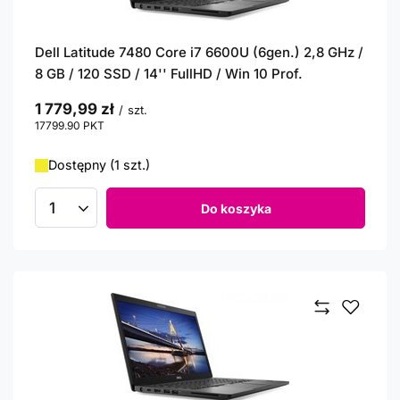
Dell Latitude 7480 Core i7 6600U (6gen.) 2,8 GHz /
8 GB / 120 SSD / 14'' FullHD / Win 10 Prof.
1 779,99 zł
/
szt.
17799.90
PKT
punktów
Dostępny (1 szt.)
Do koszyka
Ilość produktów