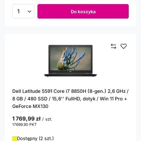
Do koszyka
Ilość produktów
Dell Latitude 5591 Core i7 8850H (8-gen.) 2,6 GHz /
8 GB / 480 SSD / 15,6'' FullHD, dotyk / Win 11 Pro +
GeForce MX130
1 769,99 zł
/
szt.
17699.90
PKT
punktów
Dostępny (2 szt.)