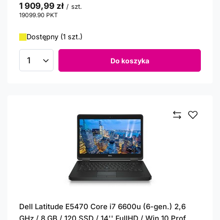
1 909,99 zł
/
szt.
19099.90
PKT
punktów
Dostępny (1 szt.)
Do koszyka
Ilość produktów
Dell Latitude E5470 Core i7 6600u (6-gen.) 2,6
GHz / 8 GB / 120 SSD / 14'' FullHD / Win 10 Prof.