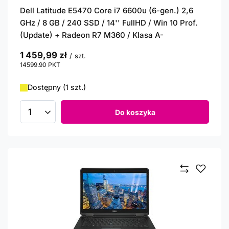
Dell Latitude E5470 Core i7 6600u (6-gen.) 2,6
GHz / 8 GB / 240 SSD / 14'' FullHD / Win 10 Prof.
(Update) + Radeon R7 M360 / Klasa A-
1 459,99 zł
/
szt.
14599.90
PKT
punktów
Dostępny (1 szt.)
Do koszyka
Ilość produktów