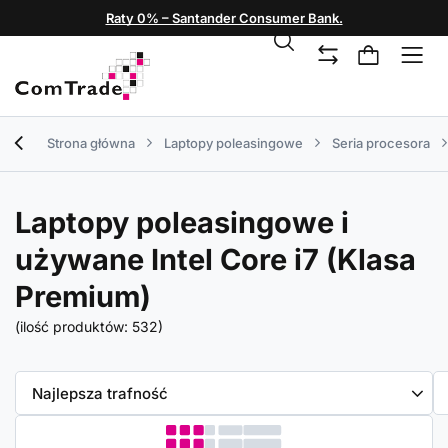
Raty 0% – Santander Consumer Bank.
Strona główna
Laptopy poleasingowe
Seria procesora
Laptopy poleasingowe i
używane Intel Core i7 (Klasa
Premium)
(ilość produktów:
532
)
Zmień sortowanie
Najlepsza trafność