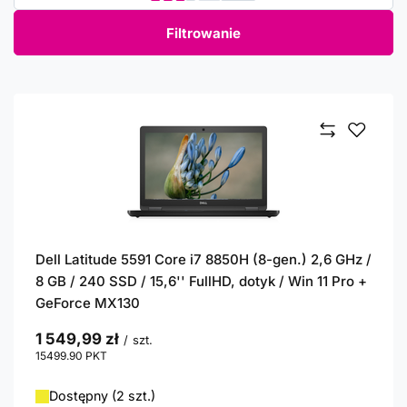
Filtrowanie
Dell Latitude 5591 Core i7 8850H (8-gen.) 2,6 GHz /
8 GB / 240 SSD / 15,6'' FullHD, dotyk / Win 11 Pro +
GeForce MX130
1 549,99 zł
/
szt.
15499.90
PKT
punktów
Dostępny (2 szt.)