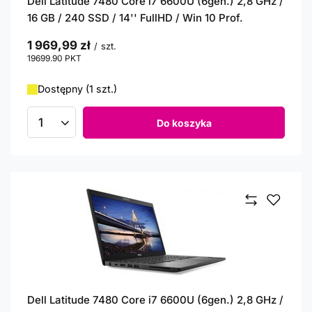
Dell Latitude 7480 Core i7 6600U (6gen.) 2,8 GHz /
16 GB / 240 SSD / 14'' FullHD / Win 10 Prof.
1 969,99 zł
/
szt.
19699.90
PKT
punktów
Dostępny (1 szt.)
Do koszyka
Ilość produktów
Dell Latitude 7480 Core i7 6600U (6gen.) 2,8 GHz /