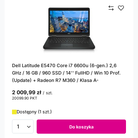
Dell Latitude E5470 Core i7 6600u (6-gen.) 2,6
GHz / 16 GB / 960 SSD / 14'' FullHD / Win 10 Prof.
(Update) + Radeon R7 M360 / Klasa A-
2 009,99 zł
/
szt.
20099.90
PKT
punktów
Dostępny (1 szt.)
Do koszyka
Ilość produktów