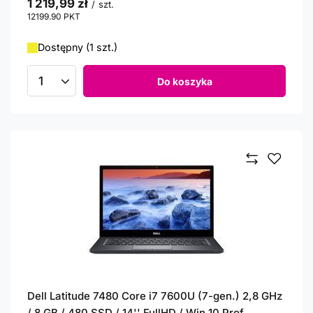
1 219,99 zł
/
szt.
12199.90
PKT
punktów
Dostępny (1 szt.)
Do koszyka
Ilość produktów
Dell Latitude 7480 Core i7 7600U (7-gen.) 2,8 GHz
/ 8 GB / 480 SSD / 14'' FullHD / Win 10 Prof.