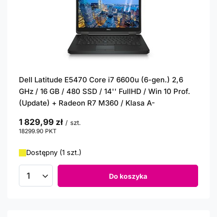
Dell Latitude E5470 Core i7 6600u (6-gen.) 2,6
GHz / 16 GB / 480 SSD / 14'' FullHD / Win 10 Prof.
(Update) + Radeon R7 M360 / Klasa A-
1 829,99 zł
/
szt.
18299.90
PKT
punktów
Dostępny (1 szt.)
Do koszyka
Ilość produktów