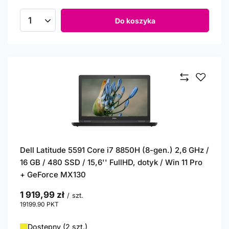
Do koszyka
Ilość produktów
Dell Latitude 5591 Core i7 8850H (8-gen.) 2,6 GHz /
16 GB / 480 SSD / 15,6'' FullHD, dotyk / Win 11 Pro
+ GeForce MX130
1 919,99 zł
/
szt.
19199.90
PKT
punktów
Dostępny (2 szt.)