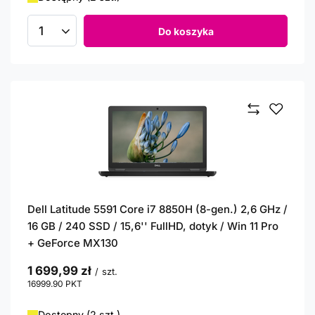
Do koszyka
Ilość produktów
Dell Latitude 5591 Core i7 8850H (8-gen.) 2,6 GHz /
16 GB / 240 SSD / 15,6'' FullHD, dotyk / Win 11 Pro
+ GeForce MX130
1 699,99 zł
/
szt.
16999.90
PKT
punktów
Dostępny (2 szt.)