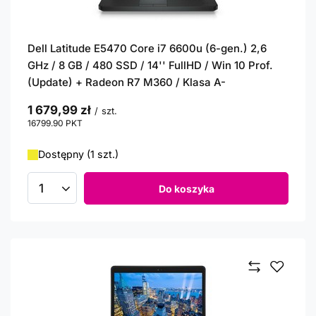
Dell Latitude E5470 Core i7 6600u (6-gen.) 2,6
GHz / 8 GB / 480 SSD / 14'' FullHD / Win 10 Prof.
(Update) + Radeon R7 M360 / Klasa A-
1 679,99 zł
/
szt.
16799.90
PKT
punktów
Dostępny (1 szt.)
Do koszyka
Ilość produktów