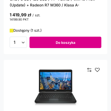
(Update) + Radeon R7 M360 / Klasa A-
1 419,99 zł
/
szt.
14199.90
PKT
punktów
Dostępny (1 szt.)
Do koszyka
Ilość produktów