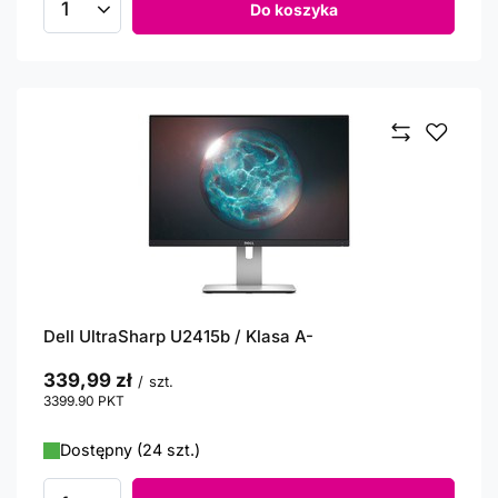
Do koszyka
Ilość produktów
Dell UltraSharp U2415b / Klasa A-
339,99 zł
/
szt.
3399.90
PKT
punktów
Dostępny (24 szt.)