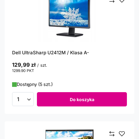
Dell UltraSharp U2412M / Klasa A-
129,99 zł
/
szt.
1299.90
PKT
punktów
Dostępny (5 szt.)
Do koszyka
Ilość produktów