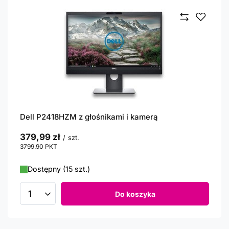
Dell P2418HZM z głośnikami i kamerą
379,99 zł
/
szt.
3799.90
PKT
punktów
Dostępny (15 szt.)
Do koszyka
Ilość produktów