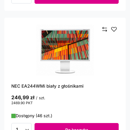
NEC EA244WMi biały z głośnikami
246,99 zł
/
szt.
2469.90
PKT
punktów
Dostępny (46 szt.)
Do koszyka