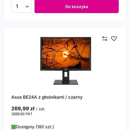
Do koszyka
Ilość produktów
Asus BE24A z głośnikami / czarny
269,99 zł
/
szt.
2699.90
PKT
punktów
Dostępny (180 szt.)