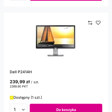
Dell P2414H
239,99 zł
/
szt.
2399.90
PKT
punktów
Dostępny (1 szt.)
Do koszyka
Ilość produktów