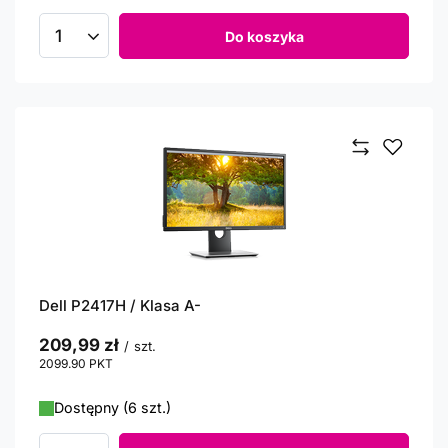
Do koszyka
Ilość produktów
Dell P2417H / Klasa A-
209,99 zł
/
szt.
2099.90
PKT
punktów
Dostępny (6 szt.)