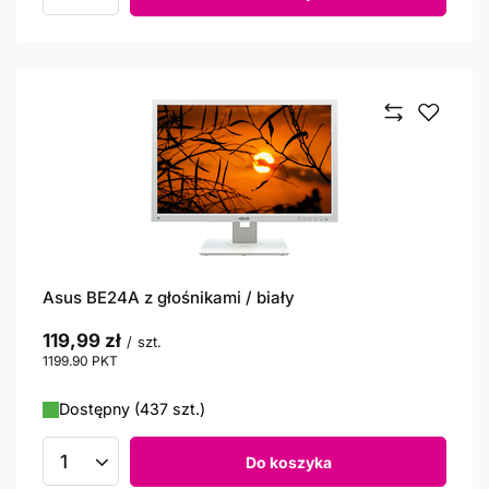
Ilość produktów
Asus BE24A z głośnikami / biały
119,99 zł
/
szt.
1199.90
PKT
punktów
Dostępny (437 szt.)
Do koszyka
Ilość produktów