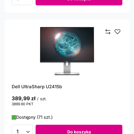
Ilość produktów
Dell UltraSharp U2415b
389,99 zł
/
szt.
3899.90
PKT
punktów
Dostępny (71 szt.)
Do koszyka