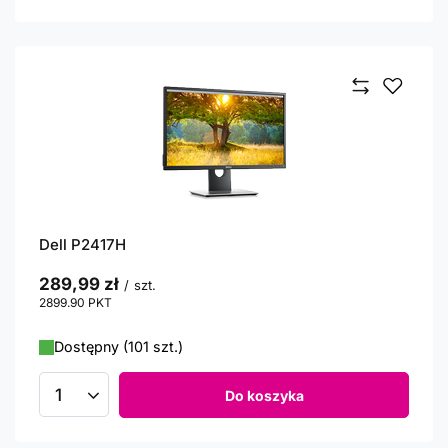
Dell P2417H
289,99 zł
/
szt.
2899.90
PKT
punktów
Dostępny (101 szt.)
Do koszyka
Ilość produktów