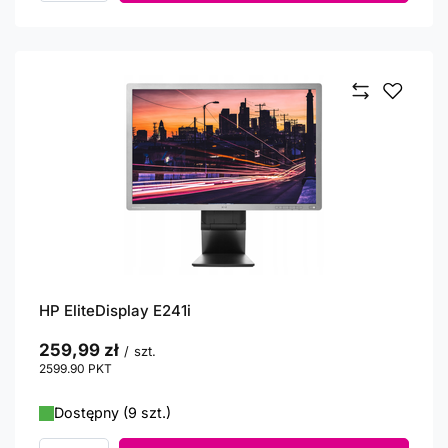
HP EliteDisplay E241i
259,99 zł
/
szt.
2599.90
PKT
punktów
Dostępny (9 szt.)