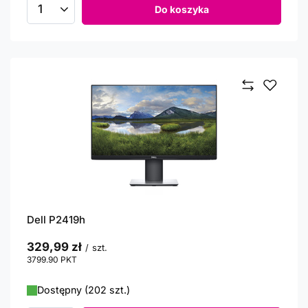
Do koszyka
Ilość produktów
Dell P2419h
329,99 zł
/
szt.
3799.90
PKT
punktów
Dostępny (202 szt.)