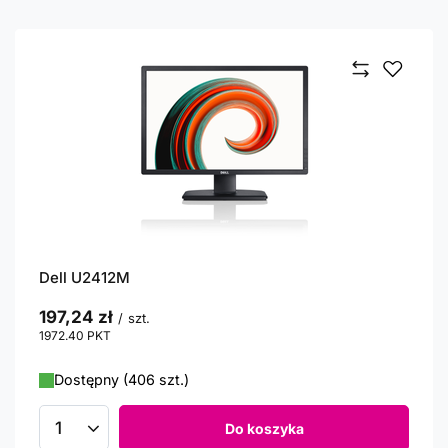
Dell U2412M
197,24 zł
/
szt.
1972.40
PKT
punktów
Dostępny (406 szt.)
Do koszyka
Ilość produktów