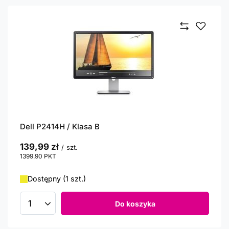
Dell P2414H / Klasa B
139,99 zł
/
szt.
1399.90
PKT
punktów
Dostępny (1 szt.)
Do koszyka
Ilość produktów