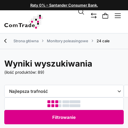
Raty 0% – Santander Consumer Bank.
Strona główna
Monitory poleasingowe
24 cale
Wyniki wyszukiwania
(ilość produktów:
89
)
Zmień sortowanie
Najlepsza trafność
Filtrowanie