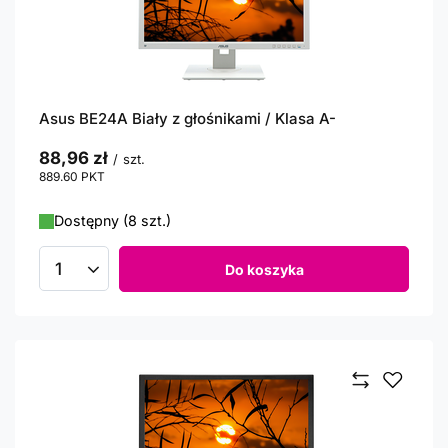
Asus BE24A Biały z głośnikami / Klasa A-
88,96 zł
/
szt.
889.60
PKT
punktów
Dostępny (8 szt.)
Do koszyka
Ilość produktów