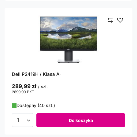
Dell P2419H / Klasa A-
289,99 zł
/
szt.
2899.90
PKT
punktów
Dostępny (40 szt.)
Do koszyka
Ilość produktów