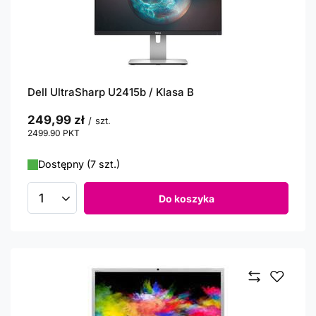
Dell UltraSharp U2415b / Klasa B
249,99 zł
/
szt.
2499.90
PKT
punktów
Dostępny (7 szt.)
Do koszyka
Ilość produktów