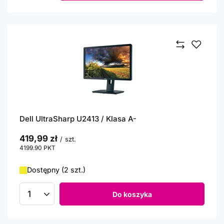
Dell UltraSharp U2413 / Klasa A-
419,99 zł
/
szt.
4199.90
PKT
punktów
Dostępny (2 szt.)
Do koszyka
Ilość produktów