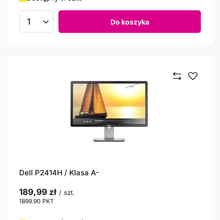
Do koszyka
Ilość produktów
Dell P2414H / Klasa A-
189,99 zł
/
szt.
1899.90
PKT
punktów