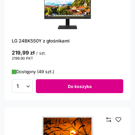
LG 24BK550Y z głośnikami
219,99 zł
/
szt.
2199.90
PKT
punktów
Dostępny (49 szt.)
Do koszyka
Ilość produktów