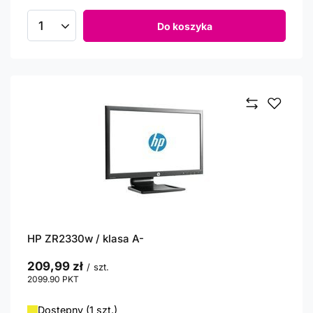
Do koszyka
Ilość produktów
HP ZR2330w / klasa A-
209,99 zł
/
szt.
2099.90
PKT
punktów
Dostępny (1 szt.)