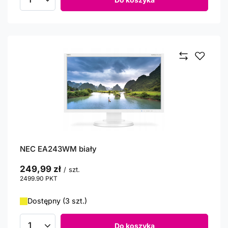
Ilość produktów
NEC EA243WM biały
249,99 zł
/
szt.
2499.90
PKT
punktów
Dostępny (3 szt.)
Do koszyka