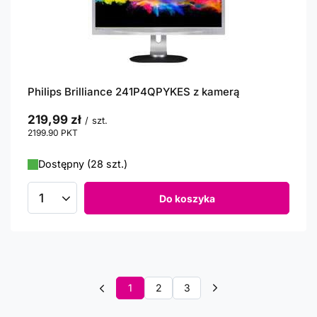
Philips Brilliance 241P4QPYKES z kamerą
219,99 zł
/
szt.
2199.90
PKT
punktów
Dostępny (28 szt.)
Do koszyka
Ilość produktów
1
2
3