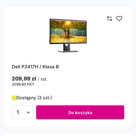
Dell P2417H / Klasa B
209,99 zł
/
szt.
2099.90
PKT
punktów
Dostępny (3 szt.)
Do koszyka
Ilość produktów