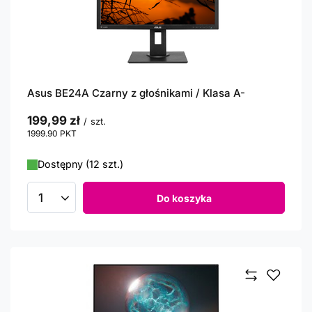
Asus BE24A Czarny z głośnikami / Klasa A-
199,99 zł
/
szt.
1999.90
PKT
punktów
Dostępny (12 szt.)
Do koszyka
Ilość produktów