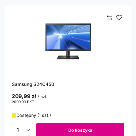
Samsung S24C450
209,99 zł
/
szt.
2099.90
PKT
punktów
Dostępny (1 szt.)
Do koszyka
Ilość produktów