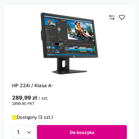
HP Z24i / Klasa A-
289,99 zł
/
szt.
2899.90
PKT
punktów
Dostępny (3 szt.)
Do koszyka
Ilość produktów