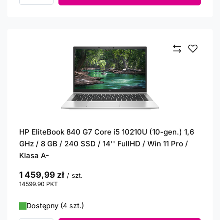
HP EliteBook 840 G7 Core i5 10210U (10-gen.) 1,6
GHz / 8 GB / 240 SSD / 14'' FullHD / Win 11 Pro /
Klasa A-
1 459,99 zł
/
szt.
14599.90
PKT
punktów
Dostępny (4 szt.)