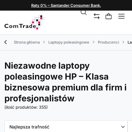
Raty 0% – Santander Consumer Bank.
Strona główna
Laptopy poleasingowe
Producenci
La
Niezawodne laptopy
poleasingowe HP – Klasa
biznesowa premium dla firm i
profesjonalistów
(ilość produktów:
355
)
Zmień sortowanie
Najlepsza trafność