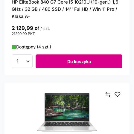
HP EliteBook 840 G7 Core i5 10210U (10-gen.) 1,6
GHz / 32 GB / 480 SSD / 14'' FullHD / Win 11 Pro /
Klasa A-
2 129,99 zł
/
szt.
21299.90
PKT
punktów
Dostępny (4 szt.)
Do koszyka
Ilość produktów