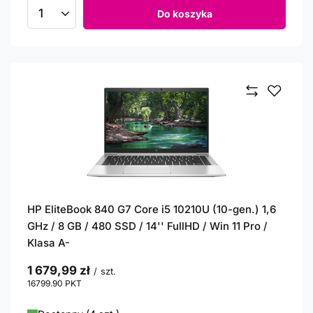
Do koszyka
Ilość produktów
HP EliteBook 840 G7 Core i5 10210U (10-gen.) 1,6
GHz / 8 GB / 480 SSD / 14'' FullHD / Win 11 Pro /
Klasa A-
1 679,99 zł
/
szt.
16799.90
PKT
punktów