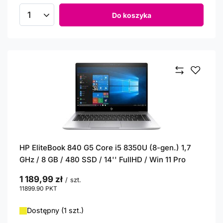
Do koszyka
Ilość produktów
HP EliteBook 840 G5 Core i5 8350U (8-gen.) 1,7
GHz / 8 GB / 480 SSD / 14'' FullHD / Win 11 Pro
1 189,99 zł
/
szt.
11899.90
PKT
punktów
Dostępny (1 szt.)