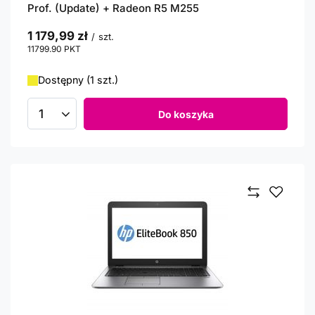
Prof. (Update) + Radeon R5 M255
1 179,99 zł
/
szt.
11799.90
PKT
punktów
Dostępny (1 szt.)
Do koszyka
Ilość produktów