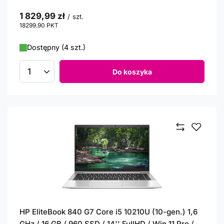
1 829,99 zł
/
szt.
18299.90
PKT
punktów
Dostępny (4 szt.)
Do koszyka
Ilość produktów
HP EliteBook 840 G7 Core i5 10210U (10-gen.) 1,6
GHz / 16 GB / 960 SSD / 14'' FullHD / Win 11 Pro /