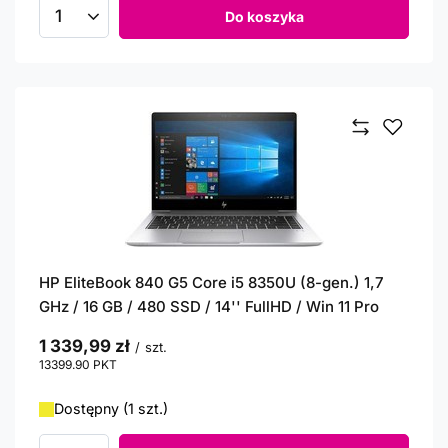
Do koszyka
Ilość produktów
HP EliteBook 840 G5 Core i5 8350U (8-gen.) 1,7
GHz / 16 GB / 480 SSD / 14'' FullHD / Win 11 Pro
1 339,99 zł
/
szt.
13399.90
PKT
punktów
Dostępny (1 szt.)