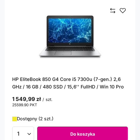
HP EliteBook 850 G4 Core i5 7300u (7-gen.) 2,6
GHz / 16 GB / 480 SSD / 15,6'' FullHD / Win 10 Pro
1 549,99 zł
/
szt.
25599.90
PKT
punktów
Dostępny (2 szt.)
Do koszyka
Ilość produktów