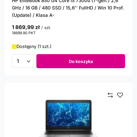
HP EliteBook 850 G4 Core i5 7300u (7-gen.) 2,6
GHz / 16 GB / 480 SSD / 15,6'' FullHD / Win 10 Prof.
(Update) / Klasa A-
1 869,99 zł
/
szt.
18699.90
PKT
punktów
Dostępny (1 szt.)
Do koszyka
Ilość produktów