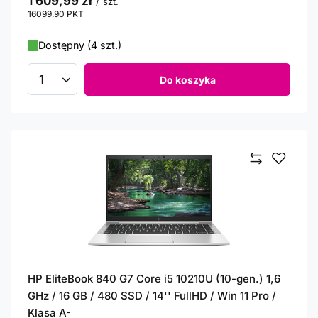
1 609,99 zł
/
szt.
16099.90
PKT
punktów
Dostępny (4 szt.)
Do koszyka
Ilość produktów
HP EliteBook 840 G7 Core i5 10210U (10-gen.) 1,6
GHz / 16 GB / 480 SSD / 14'' FullHD / Win 11 Pro /
Klasa A-