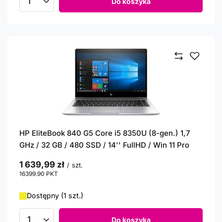
Do koszyka
Ilość produktów
HP EliteBook 840 G5 Core i5 8350U (8-gen.) 1,7
GHz / 32 GB / 480 SSD / 14'' FullHD / Win 11 Pro
1 639,99 zł
/
szt.
16399.90
PKT
punktów
Dostępny (1 szt.)
Do koszyka