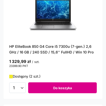
HP EliteBook 850 G4 Core i5 7300u (7-gen.) 2,6
GHz / 16 GB / 240 SSD / 15,6'' FullHD / Win 10 Pro
1 329,99 zł
/
szt.
23399.90
PKT
punktów
Dostępny (2 szt.)
Do koszyka
Ilość produktów