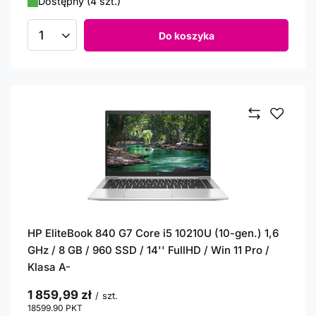
Dostępny (4 szt.)
Do koszyka
Ilość produktów
HP EliteBook 840 G7 Core i5 10210U (10-gen.) 1,6
GHz / 8 GB / 960 SSD / 14'' FullHD / Win 11 Pro /
Klasa A-
1 859,99 zł
/
szt.
18599.90
PKT
punktów