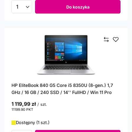
Do koszyka
Ilość produktów
HP EliteBook 840 G5 Core i5 8350U (8-gen.) 1,7
GHz / 16 GB / 240 SSD / 14'' FullHD / Win 11 Pro
1 119,99 zł
/
szt.
11199.90
PKT
punktów
Dostępny (1 szt.)