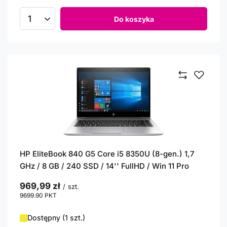
Do koszyka
Ilość produktów
HP EliteBook 840 G5 Core i5 8350U (8-gen.) 1,7
GHz / 8 GB / 240 SSD / 14'' FullHD / Win 11 Pro
969,99 zł
/
szt.
9699.90
PKT
punktów
Dostępny (1 szt.)