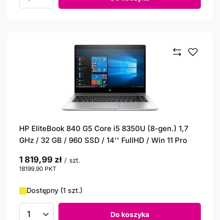
Ilość produktów
HP EliteBook 840 G5 Core i5 8350U (8-gen.) 1,7
GHz / 32 GB / 960 SSD / 14'' FullHD / Win 11 Pro
1 819,99 zł
/
szt.
18199.90
PKT
punktów
Dostępny (1 szt.)
Do koszyka
Ilość produktów