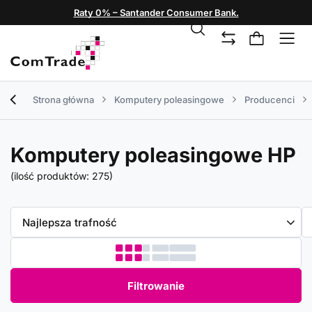
Raty 0% – Santander Consumer Bank.
Strona główna
Komputery poleasingowe
Producenci
Komputery poleasingowe HP
(ilość produktów:
275
)
Zmień sortowanie
Najlepsza trafność
Filtrowanie