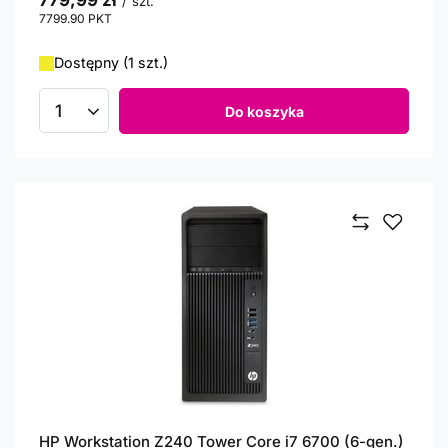
779,99 zł
/
szt.
7799.90
PKT
punktów
Dostępny (1 szt.)
Do koszyka
Ilość produktów
HP Workstation Z240 Tower Core i7 6700 (6-gen.)