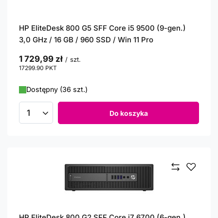
HP EliteDesk 800 G5 SFF Core i5 9500 (9-gen.)
3,0 GHz / 16 GB / 960 SSD / Win 11 Pro
1 729,99 zł
/
szt.
17299.90
PKT
punktów
Dostępny (36 szt.)
Do koszyka
Ilość produktów
HP EliteDesk 800 G2 SFF Core i7 6700 (6-gen.)