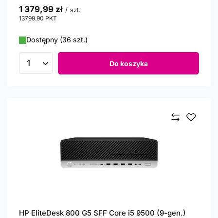
1 379,99 zł
/
szt.
13799.90
PKT
punktów
Dostępny (36 szt.)
Do koszyka
Ilość produktów
HP EliteDesk 800 G5 SFF Core i5 9500 (9-gen.)