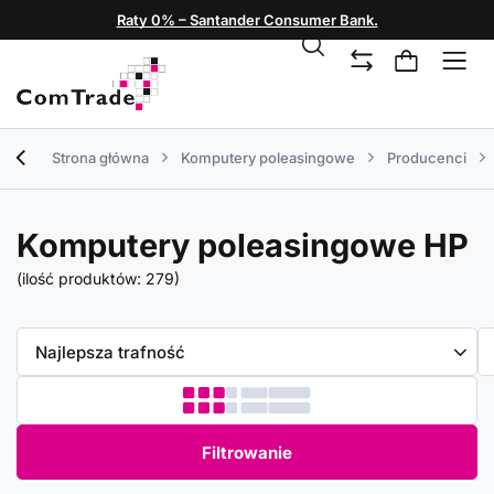
Raty 0% – Santander Consumer Bank.
Strona główna
Komputery poleasingowe
Producenci
Komputery poleasingowe HP
(ilość produktów:
279
)
Zmień sortowanie
Najlepsza trafność
Filtrowanie