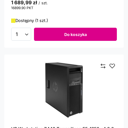
1 689,99 zł
/
szt.
16899.90
PKT
punktów
Dostępny (1 szt.)
Do koszyka
Ilość produktów