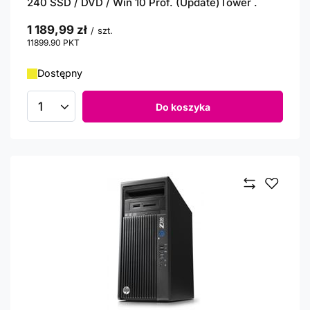
240 SSD / DVD / Win 10 Prof. (Update)Tower .
1 189,99 zł
/
szt.
11899.90
PKT
punktów
Dostępny
Do koszyka
Ilość produktów