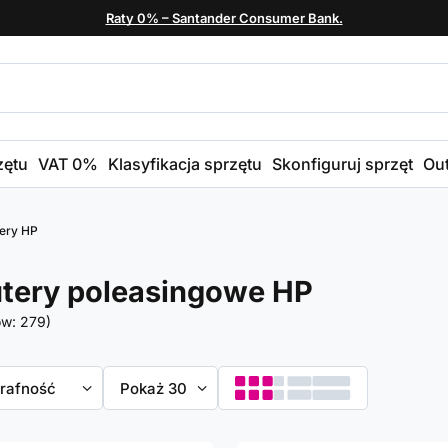
Raty 0% – Santander Consumer Bank.
zętu
VAT 0%
Klasyfikacja sprzętu
Skonfiguruj sprzęt
Out
ery HP
tery poleasingowe HP
ów:
279
)
towanie
trafność
Zmień ilość wyświetlanych produktów
Pokaż 30