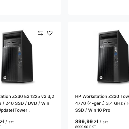
ation Z230 E3 1225 v3 3,2
HP Workstation Z230 Tow
B / 240 SSD / DVD / Win
4770 (4-gen.) 3,4 GHz / 
(Update)Tower .
SSD / Win 10 Pro
zł
899,99 zł
/
szt.
/
szt.
T
punktów
8999.90
PKT
punktów