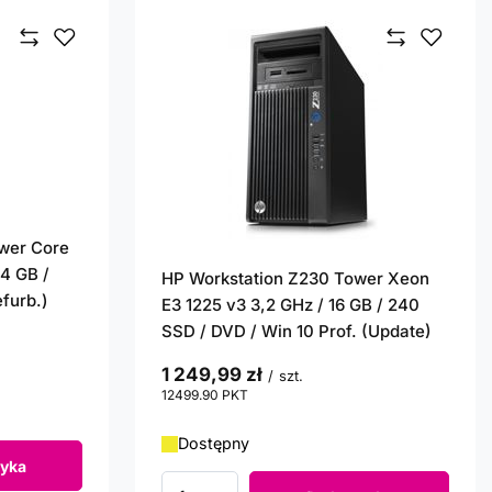
wer Core
 4 GB /
HP Workstation Z230 Tower Xeon
furb.)
E3 1225 v3 3,2 GHz / 16 GB / 240
SSD / DVD / Win 10 Prof. (Update)
1 249,99 zł
/
szt.
12499.90
PKT
punktów
Dostępny
yka