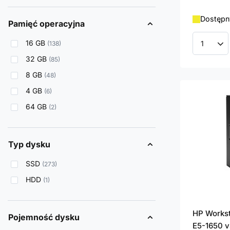
Dostępn
Pamięć operacyjna
16 GB
138
Ilość p
32 GB
85
8 GB
48
4 GB
6
64 GB
2
Typ dysku
SSD
273
HDD
1
HP Works
Pojemność dysku
E5-1650 v4