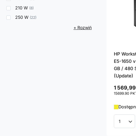
210 W
8
250 W
22
+ Rozwiń
HP Works
E5-1650 v4
GB / 480 
(Update)
1 569,99
15699.90
PK
Dostępny
Ilość p