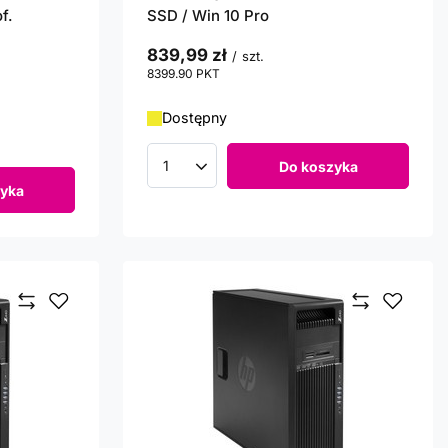
f.
SSD / Win 10 Pro
839,99 zł
/
szt.
8399.90
PKT
punktów
Dostępny
Do koszyka
Ilość produktów
yka