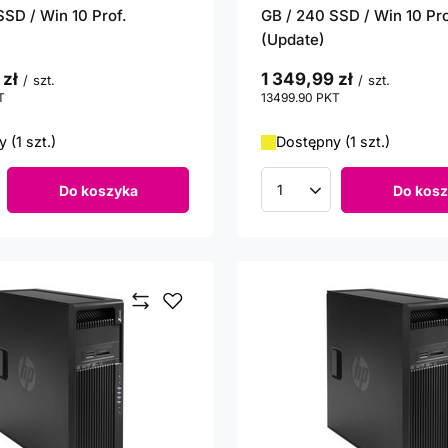
SSD / Win 10 Prof.
GB / 240 SSD / Win 10 Pro
(Update)
 zł
1 349,99 zł
/
szt.
/
szt.
T
punktów
13499.90
PKT
punktów
 (1 szt.)
Dostępny (1 szt.)
Do koszyka
Do kosz
roduktów
Ilość produktów