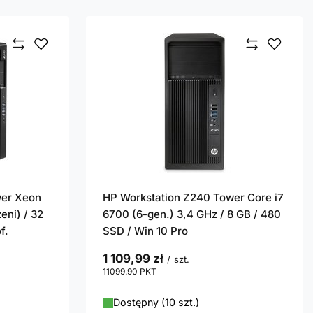
wer Xeon
HP Workstation Z240 Tower Core i7
eni) / 32
6700 (6-gen.) 3,4 GHz / 8 GB / 480
f.
SSD / Win 10 Pro
1 109,99 zł
/
szt.
11099.90
PKT
punktów
Dostępny (10 szt.)