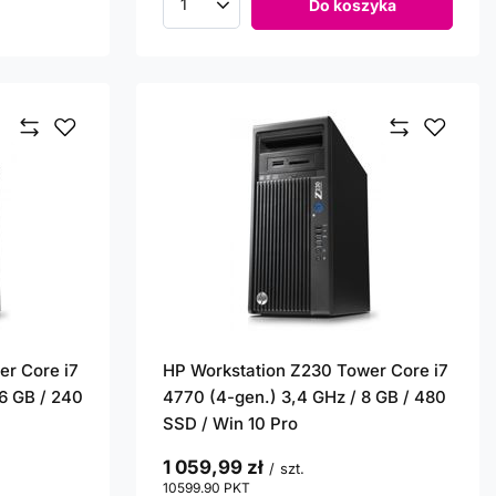
Do koszyka
Ilość produktów
er Core i7
HP Workstation Z230 Tower Core i7
16 GB / 240
4770 (4-gen.) 3,4 GHz / 8 GB / 480
SSD / Win 10 Pro
1 059,99 zł
/
szt.
10599.90
PKT
punktów