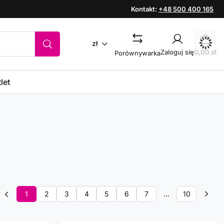
Kontakt:
+48 500 400 165
zł
Zaloguj się
0,00 zł
Porównywarka
let
1
2
3
4
5
6
7
...
10