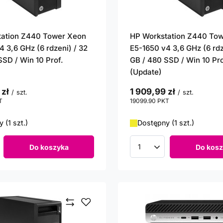
tation Z440 Tower Xeon
HP Workstation Z440 To
4 3,6 GHz (6 rdzeni) / 32
E5-1650 v4 3,6 GHz (6 rdz
SSD / Win 10 Prof.
GB / 480 SSD / Win 10 Pro
(Update)
 zł
1 909,99 zł
/
szt.
/
szt.
T
punktów
19099.90
PKT
punktów
 (1 szt.)
Dostępny (1 szt.)
Do koszyka
Do kosz
roduktów
Ilość produktów