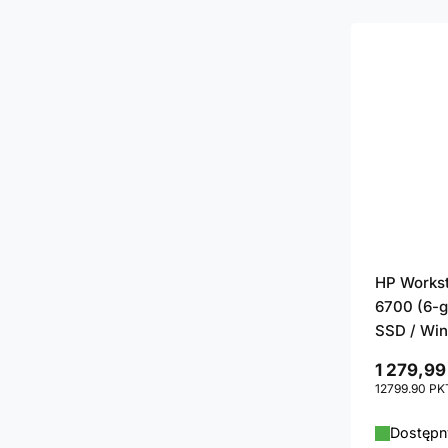
HP Workst
6700 (6-g
SSD / Win
1 279,99
12799.90
PK
Dostępny