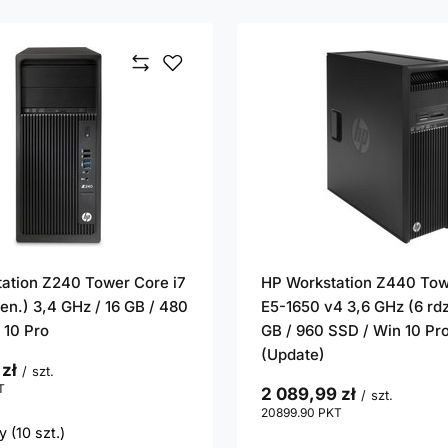
ation Z240 Tower Core i7
HP Workstation Z440 To
en.) 3,4 GHz / 16 GB / 480
E5-1650 v4 3,6 GHz (6 rdz
 10 Pro
GB / 960 SSD / Win 10 Pro
(Update)
 zł
/
szt.
T
punktów
2 089,99 zł
/
szt.
20899.90
PKT
punktów
 (10 szt.)