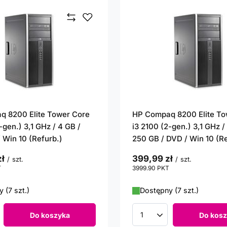
 8200 Elite Tower Core
HP Compaq 8200 Elite To
-gen.) 3,1 GHz / 4 GB /
i3 2100 (2-gen.) 3,1 GHz /
 Win 10 (Refurb.)
250 GB / DVD / Win 10 (Re
ł
399,99 zł
/
szt.
/
szt.
T
punktów
3999.90
PKT
punktów
 (7 szt.)
Dostępny (7 szt.)
Do koszyka
Do kosz
roduktów
Ilość produktów