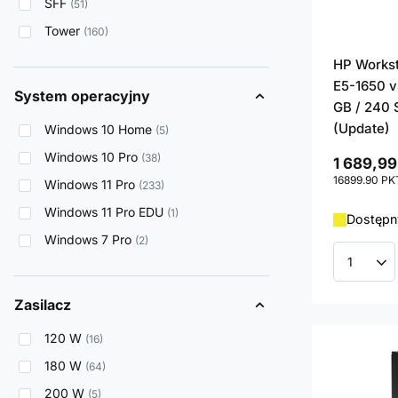
SFF
51
Tower
160
HP Works
E5-1650 v
System operacyjny
GB / 240 
(Update)
Windows 10 Home
5
Windows 10 Pro
38
1 689,99
16899.90
PK
Windows 11 Pro
233
Windows 11 Pro EDU
1
Dostępny
Windows 7 Pro
2
Ilość p
Zasilacz
120 W
16
180 W
64
200 W
5