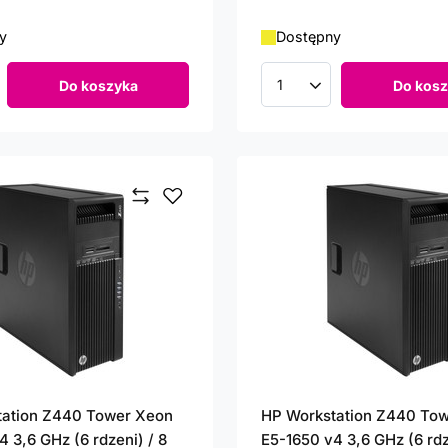
y
Dostępny
Do koszyka
Do kosz
roduktów
Ilość produktów
tation Z440 Tower Xeon
HP Workstation Z440 To
 3,6 GHz (6 rdzeni) / 8
E5-1650 v4 3,6 GHz (6 rdz