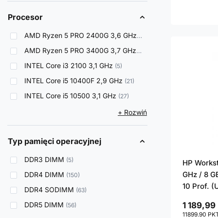
Procesor
AMD Ryzen 5 PRO 2400G 3,6 GHz
6
AMD Ryzen 5 PRO 3400G 3,7 GHz
3
INTEL Core i3 2100 3,1 GHz
5
INTEL Core i5 10400F 2,9 GHz
21
INTEL Core i5 10500 3,1 GHz
27
+ Rozwiń
Typ pamięci operacyjnej
DDR3 DIMM
5
HP Workst
GHz / 8 G
DDR4 DIMM
150
10 Prof. 
DDR4 SODIMM
63
DDR5 DIMM
1 189,99 
56
11899.90
PK