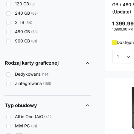
120 GB
3
GB / 480 
(Update)
240 GB
63
2 TB
54
1 399,99
13999.90
PK
480 GB
78
960 GB
81
Dostępny
Ilość p
Rodzaj karty graficznej
Dedykowana
114
Zintegrowana
165
Typ obudowy
All in One (AiO)
32
Mini PC
31