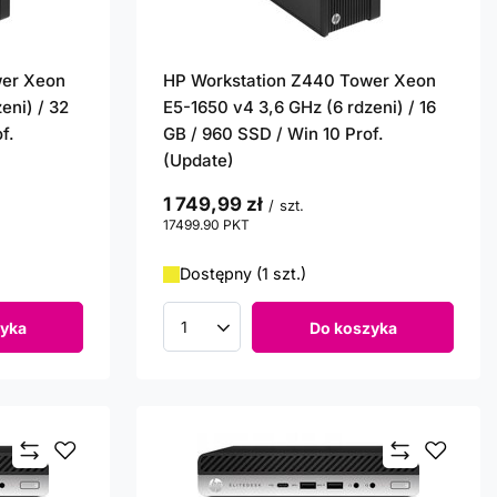
wer Xeon
HP Workstation Z440 Tower Xeon
eni) / 32
E5-1650 v4 3,6 GHz (6 rdzeni) / 16
f.
GB / 960 SSD / Win 10 Prof.
(Update)
1 749,99 zł
/
szt.
17499.90
PKT
punktów
Dostępny (1 szt.)
yka
Do koszyka
Ilość produktów