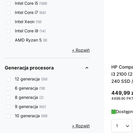
Intel Core i5
168
Intel Core i7
64
Intel Xeon
19
Intel Core i9
14
AMD Ryzen 5
9
+ Rozwiń
HP Compaq
Generacja procesora
i3 2100 (2
12 generacja
56
240 SSD /
6 generacja
18
449,99 z
8 generacja
2
4499.90
PK
9 generacja
60
Dostępny
10 generacja
99
+ Rozwiń
Ilość p