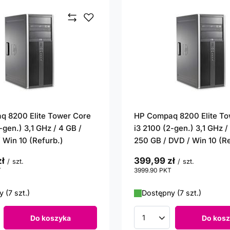
 8200 Elite Tower Core
HP Compaq 8200 Elite To
-gen.) 3,1 GHz / 4 GB /
i3 2100 (2-gen.) 3,1 GHz /
 Win 10 (Refurb.)
250 GB / DVD / Win 10 (Re
ł
399,99 zł
/
szt.
/
szt.
T
punktów
3999.90
PKT
punktów
 (7 szt.)
Dostępny (7 szt.)
Do koszyka
Do kosz
roduktów
Ilość produktów