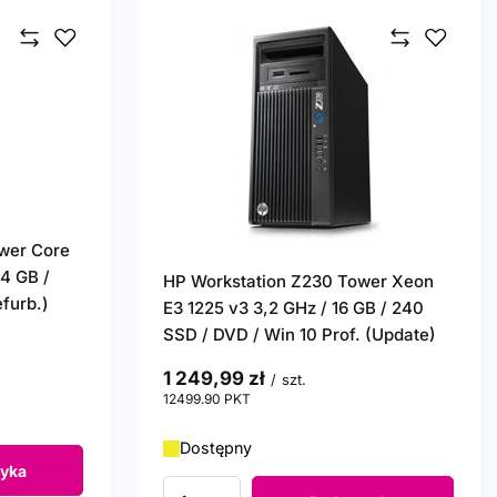
wer Core
 4 GB /
HP Workstation Z230 Tower Xeon
furb.)
E3 1225 v3 3,2 GHz / 16 GB / 240
SSD / DVD / Win 10 Prof. (Update)
1 249,99 zł
/
szt.
12499.90
PKT
punktów
Dostępny
yka