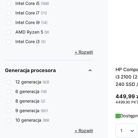
Intel Core i5
168
Intel Core i7
71
Intel Core i9
14
AMD Ryzen 5
9
Intel Core i3
5
+ Rozwiń
HP Compaq
Generacja procesora
i3 2100 (2
12 generacja
63
240 SSD /
6 generacja
18
449,99 z
8 generacja
2
4499.90
PK
9 generacja
60
Dostępny
10 generacja
99
+ Rozwiń
Ilość p