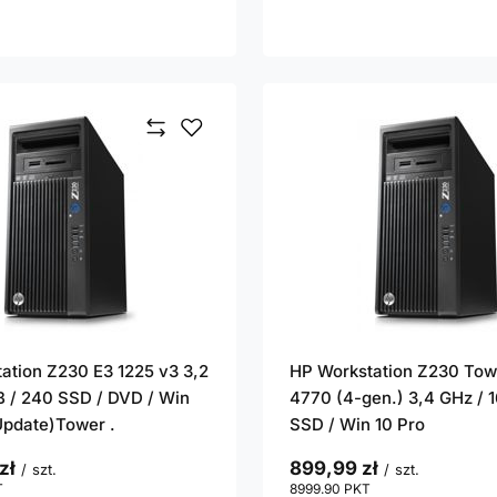
ation Z230 E3 1225 v3 3,2
HP Workstation Z230 Tow
B / 240 SSD / DVD / Win
4770 (4-gen.) 3,4 GHz / 
(Update)Tower .
SSD / Win 10 Pro
zł
899,99 zł
/
szt.
/
szt.
T
punktów
8999.90
PKT
punktów