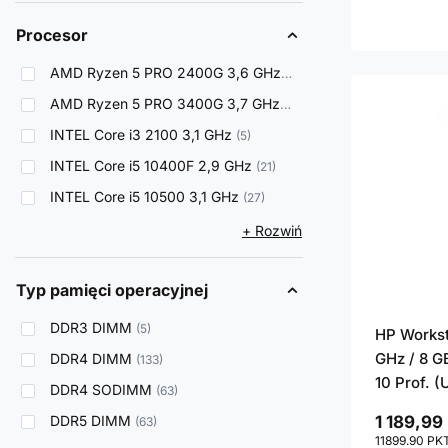
Procesor
AMD Ryzen 5 PRO 2400G 3,6 GHz
6
AMD Ryzen 5 PRO 3400G 3,7 GHz
3
INTEL Core i3 2100 3,1 GHz
5
INTEL Core i5 10400F 2,9 GHz
21
INTEL Core i5 10500 3,1 GHz
27
+ Rozwiń
Typ pamięci operacyjnej
DDR3 DIMM
5
HP Workst
GHz / 8 G
DDR4 DIMM
133
10 Prof. 
DDR4 SODIMM
63
DDR5 DIMM
1 189,99 
63
11899.90
PK