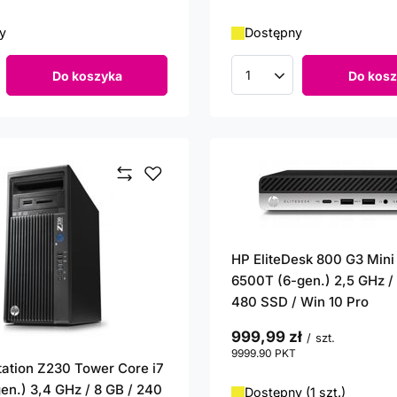
y
Dostępny
Do koszyka
Do kosz
roduktów
Ilość produktów
HP EliteDesk 800 G3 Mini
6500T (6-gen.) 2,5 GHz / 
480 SSD / Win 10 Pro
999,99 zł
/
szt.
9999.90
PKT
punktów
ation Z230 Tower Core i7
en.) 3,4 GHz / 8 GB / 240
Dostępny (1 szt.)