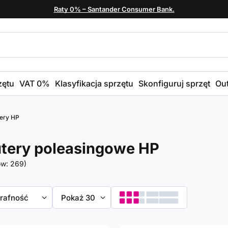
Raty 0% – Santander Consumer Bank.
zętu
VAT 0%
Klasyfikacja sprzętu
Skonfiguruj sprzęt
Out
ery HP
tery poleasingowe HP
ów:
269
)
towanie
trafność
Zmień ilość wyświetlanych produktów
Pokaż 30