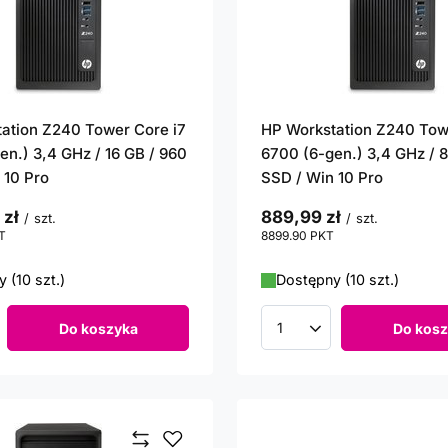
ation Z240 Tower Core i7
HP Workstation Z240 Tow
en.) 3,4 GHz / 16 GB / 960
6700 (6-gen.) 3,4 GHz / 
 10 Pro
SSD / Win 10 Pro
 zł
889,99 zł
/
szt.
/
szt.
T
punktów
8899.90
PKT
punktów
 (10 szt.)
Dostępny (10 szt.)
Do koszyka
Do kosz
roduktów
Ilość produktów