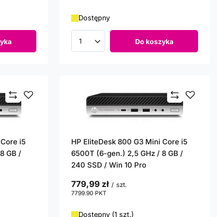
Dostępny
yka
Do koszyka
Ilość produktów
 Core i5
HP EliteDesk 800 G3 Mini Core i5
8 GB /
6500T (6-gen.) 2,5 GHz / 8 GB /
240 SSD / Win 10 Pro
779,99 zł
/
szt.
7799.90
PKT
punktów
Dostępny (1 szt.)