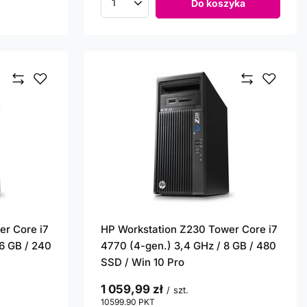
Do koszyka
Ilość produktów
er Core i7
HP Workstation Z230 Tower Core i7
16 GB / 240
4770 (4-gen.) 3,4 GHz / 8 GB / 480
SSD / Win 10 Pro
1 059,99 zł
/
szt.
10599.90
PKT
punktów