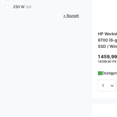
250 W
22
+ Rozwiń
HP Workst
6700 (6-g
SSD / Win
1 459,99
14599.90
PK
Dostępny
Ilość p