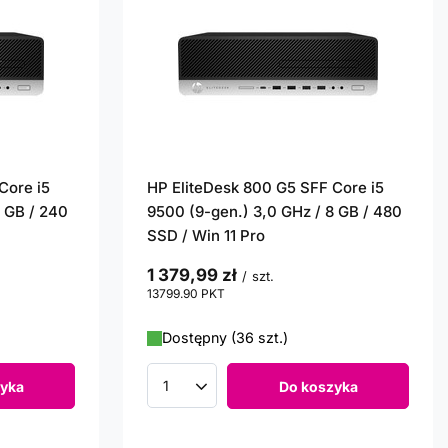
Core i5
HP EliteDesk 800 G5 SFF Core i5
8 GB / 240
9500 (9-gen.) 3,0 GHz / 8 GB / 480
SSD / Win 11 Pro
1 379,99 zł
/
szt.
13799.90
PKT
punktów
Dostępny (36 szt.)
yka
Do koszyka
Ilość produktów