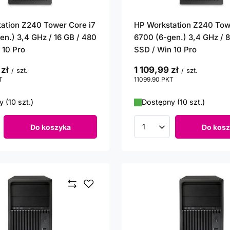
ation Z240 Tower Core i7
HP Workstation Z240 Tow
en.) 3,4 GHz / 16 GB / 480
6700 (6-gen.) 3,4 GHz / 
 10 Pro
SSD / Win 10 Pro
 zł
1 109,99 zł
/
szt.
/
szt.
T
punktów
11099.90
PKT
punktów
 (10 szt.)
Dostępny (10 szt.)
Do koszyka
Do kosz
roduktów
Ilość produktów