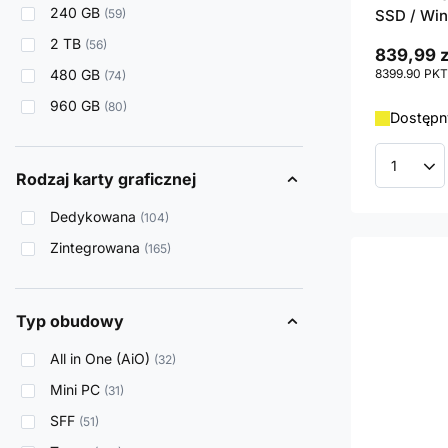
240 GB
59
SSD / Win
2 TB
56
839,99 z
480 GB
8399.90
PKT
74
960 GB
80
Dostępn
Ilość p
Rodzaj karty graficznej
Dedykowana
104
Zintegrowana
165
Typ obudowy
All in One (AiO)
32
Mini PC
31
SFF
51