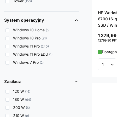
Tower
150
HP Workst
6700 (6-g
System operacyjny
SSD / Win
Windows 10 Home
5
1 279,99
Windows 10 Pro
21
12799.90
PK
Windows 11 Pro
240
Dostępny
Windows 11 Pro EDU
1
Windows 7 Pro
2
Ilość p
Zasilacz
120 W
16
180 W
64
200 W
5
210 W
8