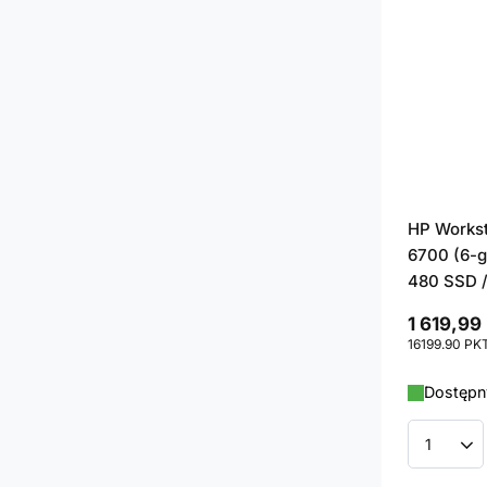
HP Workst
6700 (6-g
480 SSD /
1 619,99 
16199.90
PK
Dostępny
Ilość p