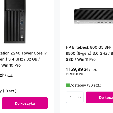
HP EliteDesk 800 G5 SFF 
ation Z240 Tower Core i7
9500 (9-gen.) 3,0 GHz / 
en.) 3,4 GHz / 32 GB /
SSD / Win 11 Pro
 Win 10 Pro
1 159,99 zł
/
szt.
11599.90
PKT
punktów
zł
/
szt.
T
punktów
Dostępny (36 szt.)
 (10 szt.)
Do kosz
Ilość produktów
Do koszyka
roduktów