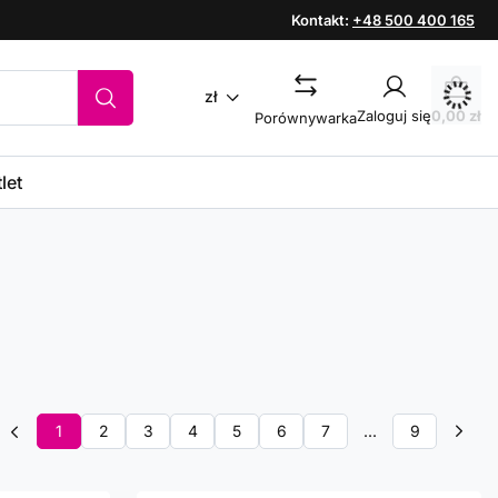
Kontakt:
+48 500 400 165
zł
Zaloguj się
0,00 zł
Porównywarka
let
1
2
3
4
5
6
7
...
9