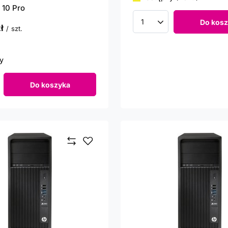
 10 Pro
Do kosz
Ilość produktów
ł
/
szt.
punktów
y
Do koszyka
roduktów