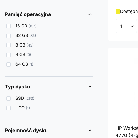
Dostępn
Pamięć operacyjna
16 GB
137
Ilość p
32 GB
85
8 GB
43
4 GB
3
64 GB
1
Typ dysku
SSD
263
HDD
1
HP Workst
Pojemność dysku
4770 (4-g