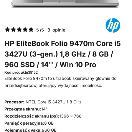
3 opinie
5 /5
HP EliteBook Folio 9470m Core i5
3427U (3-gen.) 1,8 GHz / 8 GB /
960 SSD / 14'' / Win 10 Pro
Kod produktu
38152
EliteBook Folio 9470m to ultrabook skierowany głównie do
przedsiębiorców, oferujący wydajność i mobilność.
Procesor:
INTEL Core i5 3427U 1,8 GHz
Przekątna ekranu:
14"
Rozdzielczość ekranu (px):
1366 x 768
Pamięć operacyjna:
8 GB
Pojemność dysku:
960 GB