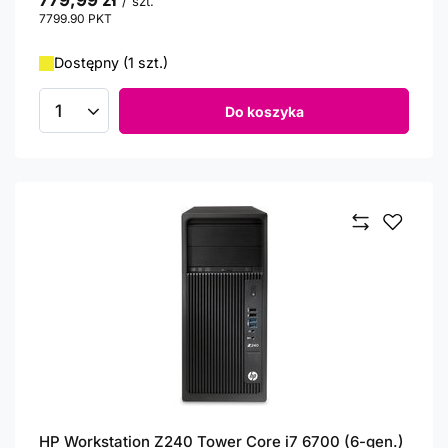
779,99 zł
/
szt.
7799.90
PKT
punktów
Dostępny (1 szt.)
Do koszyka
Ilość produktów
HP Workstation Z240 Tower Core i7 6700 (6-gen.)