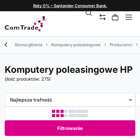
Raty 0% – Santander Consumer Bank.
Strona główna
Komputery poleasingowe
Producenci
Komputery poleasingowe HP
(ilość produktów:
275
)
Zmień sortowanie
Najlepsza trafność
Filtrowanie