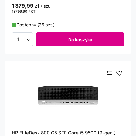
1 379,99 zł
/
szt.
13799.90
PKT
punktów
Dostępny (36 szt.)
Do koszyka
Ilość produktów
HP EliteDesk 800 G5 SFF Core i5 9500 (9-gen.)