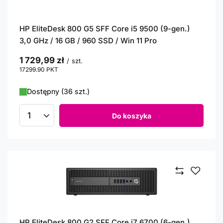
HP EliteDesk 800 G5 SFF Core i5 9500 (9-gen.)
3,0 GHz / 16 GB / 960 SSD / Win 11 Pro
1 729,99 zł
/
szt.
17299.90
PKT
punktów
Dostępny (36 szt.)
Do koszyka
Ilość produktów
HP EliteDesk 800 G2 SFF Core i7 6700 (6-gen.)