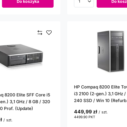
Do koszyka
Do kosz
roduktów
Ilość produktów
HP Compaq 8200 Elite To
i3 2100 (2-gen.) 3,1 GHz /
 8200 Elite SFF Core i5
240 SSD / Win 10 (Refurb
en.) 3,1 GHz / 8 GB / 320
10 Prof. (Update)
449,99 zł
/
szt.
4499.90
PKT
punktów
ł
/
szt.
T
punktów