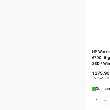
HP Workst
6700 (6-g
SSD / Win
1 279,99
12799.90
PK
Dostępny
Ilość p