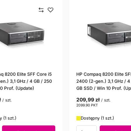
 8200 Elite SFF Core i5
HP Compaq 8200 Elite SF
en.) 3,1 GHz / 4 GB / 250
2400 (2-gen.) 3,1 GHz / 4
10 Prof. (Update)
GB SSD / Win 10 Prof. (U
ł
209,99 zł
/
szt.
/
szt.
punktów
2099.90
PKT
punktów
 (1 szt.)
Dostępny (1 szt.)