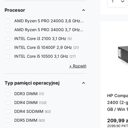
Ilość p
Procesor
AMD Ryzen 5 PRO 2400G 3,6 GHz
6
AMD Ryzen 5 PRO 3400G 3,7 GHz
3
INTEL Core i3 2100 3,1 GHz
5
INTEL Core i5 10400F 2,9 GHz
21
INTEL Core i5 10500 3,1 GHz
27
+ Rozwiń
Typ pamięci operacyjnej
DDR3 DIMM
11
HP Compaq
2400 (2-g
DDR4 DIMM
133
GB / Win 
DDR4 SODIMM
63
DDR5 DIMM
209,99 z
63
2099.90
PK