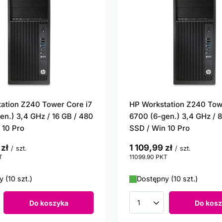
ation Z240 Tower Core i7
HP Workstation Z240 Tow
en.) 3,4 GHz / 16 GB / 480
6700 (6-gen.) 3,4 GHz / 
 10 Pro
SSD / Win 10 Pro
 zł
1 109,99 zł
/
szt.
/
szt.
T
punktów
11099.90
PKT
punktów
 (10 szt.)
Dostępny (10 szt.)
Do koszyka
Do kosz
roduktów
Ilość produktów