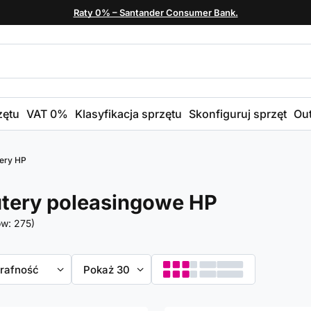
Raty 0% – Santander Consumer Bank.
zętu
VAT 0%
Klasyfikacja sprzętu
Skonfiguruj sprzęt
Out
ery HP
tery poleasingowe HP
ów:
275
)
towanie
trafność
Zmień ilość wyświetlanych produktów
Pokaż 30