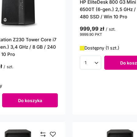
HP EliteDesk 800 G3 Mini
6500T (6-gen.) 2,5 GHz / 
480 SSD / Win 10 Pro
999,99 zł
/
szt.
9999.90
PKT
punktów
ation Z230 Tower Core i7
en.) 3,4 GHz / 8 GB / 240
Dostępny (1 szt.)
 10 Pro
Do kosz
Ilość produktów
ł
/
szt.
punktów
y
Do koszyka
roduktów