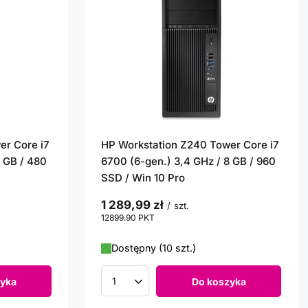
er Core i7
HP Workstation Z240 Tower Core i7
8 GB / 480
6700 (6-gen.) 3,4 GHz / 8 GB / 960
SSD / Win 10 Pro
1 289,99 zł
/
szt.
12899.90
PKT
punktów
Dostępny (10 szt.)
yka
Do koszyka
Ilość produktów