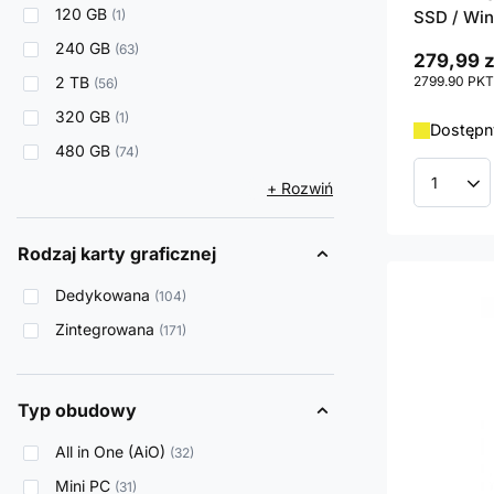
120 GB
1
SSD / Win
240 GB
63
279,99 z
2 TB
2799.90
PKT
56
320 GB
1
Dostępn
480 GB
74
+ Rozwiń
Ilość p
Rodzaj karty graficznej
Dedykowana
104
Zintegrowana
171
Typ obudowy
All in One (AiO)
32
Mini PC
31