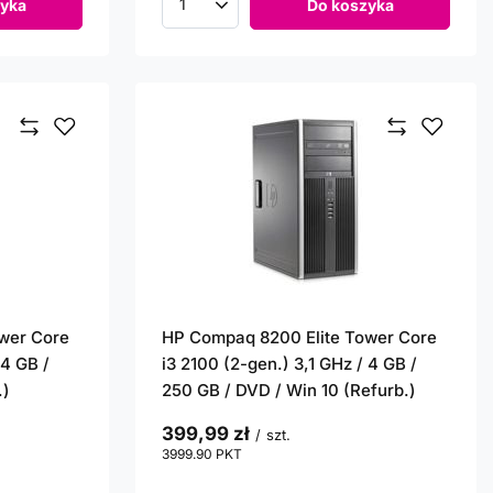
yka
Do koszyka
Ilość produktów
wer Core
HP Compaq 8200 Elite Tower Core
 4 GB /
i3 2100 (2-gen.) 3,1 GHz / 4 GB /
.)
250 GB / DVD / Win 10 (Refurb.)
399,99 zł
/
szt.
3999.90
PKT
punktów