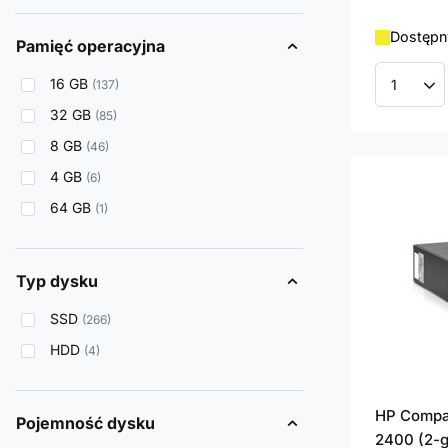
Dostępny
Pamięć operacyjna
16 GB
137
Ilość p
32 GB
85
8 GB
46
4 GB
6
64 GB
1
Typ dysku
SSD
266
HDD
4
HP Compaq
Pojemność dysku
2400 (2-g