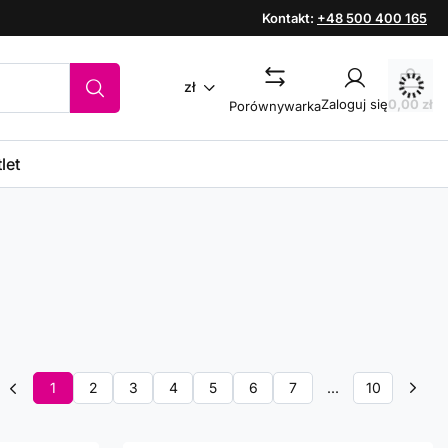
Kontakt:
+48 500 400 165
zł
Zaloguj się
0,00 zł
Porównywarka
let
1
2
3
4
5
6
7
...
10