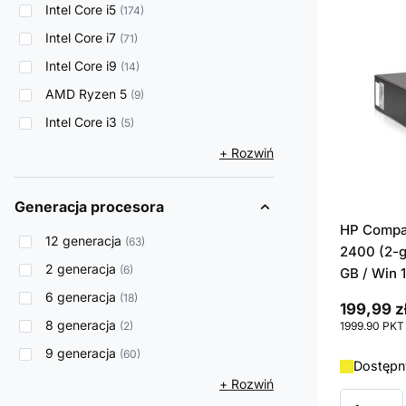
Intel Core i5
174
Intel Core i7
71
Intel Core i9
14
AMD Ryzen 5
9
Intel Core i3
5
+ Rozwiń
Generacja procesora
HP Compaq
12 generacja
63
2400 (2-g
2 generacja
6
GB / Win 
6 generacja
18
199,99 z
8 generacja
2
1999.90
PKT
9 generacja
60
Dostępny
+ Rozwiń