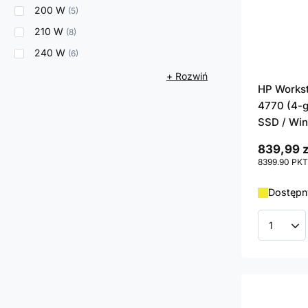
200 W
5
210 W
8
240 W
6
+ Rozwiń
HP Workst
4770 (4-g
SSD / Win
839,99 z
8399.90
PKT
Dostępn
Ilość p