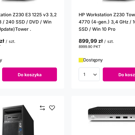
ation Z230 E3 1225 v3 3,2
HP Workstation Z230 Tow
B / 240 SSD / DVD / Win
4770 (4-gen.) 3,4 GHz / 
(Update)Tower .
SSD / Win 10 Pro
zł
899,99 zł
/
szt.
/
szt.
T
punktów
8999.90
PKT
punktów
y
Dostępny
Do koszyka
Do kosz
roduktów
Ilość produktów