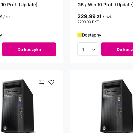
 10 Prof. (Update)
GB / Win 10 Prof. (Update
ł
229,99 zł
/
szt.
/
szt.
punktów
2299.90
PKT
punktów
y
Dostępny
Do koszyka
Do kosz
roduktów
Ilość produktów