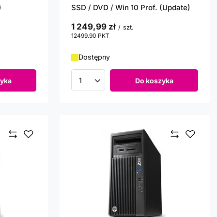
)
SSD / DVD / Win 10 Prof. (Update)
1 249,99 zł
/
szt.
12499.90
PKT
punktów
Dostępny
yka
Do koszyka
Ilość produktów