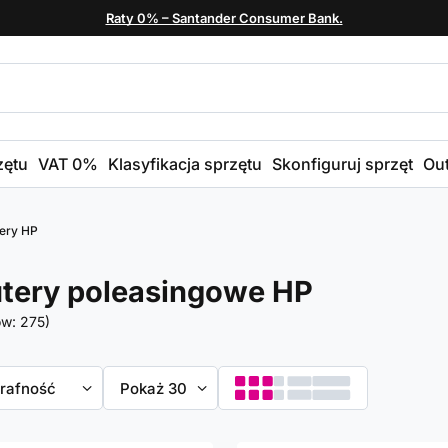
Raty 0% – Santander Consumer Bank.
zętu
VAT 0%
Klasyfikacja sprzętu
Skonfiguruj sprzęt
Out
ery HP
tery poleasingowe HP
ów:
275
)
towanie
trafność
Zmień ilość wyświetlanych produktów
Pokaż 30