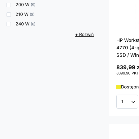
200 W
5
210 W
8
240 W
6
+ Rozwiń
HP Workst
4770 (4-g
SSD / Win
839,99 z
8399.90
PKT
Dostępn
Ilość p