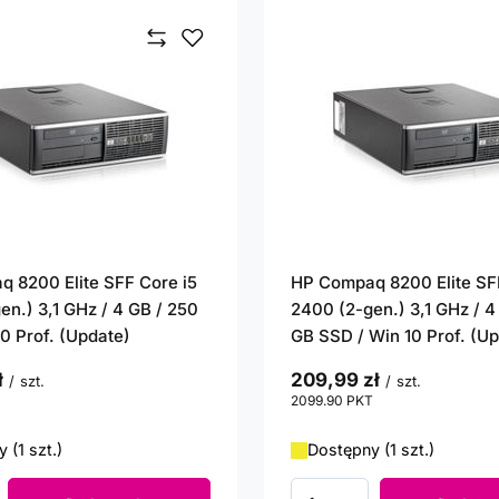
 8200 Elite SFF Core i5
HP Compaq 8200 Elite SF
en.) 3,1 GHz / 4 GB / 250
2400 (2-gen.) 3,1 GHz / 4
10 Prof. (Update)
GB SSD / Win 10 Prof. (U
ł
209,99 zł
/
szt.
/
szt.
punktów
2099.90
PKT
punktów
 (1 szt.)
Dostępny (1 szt.)