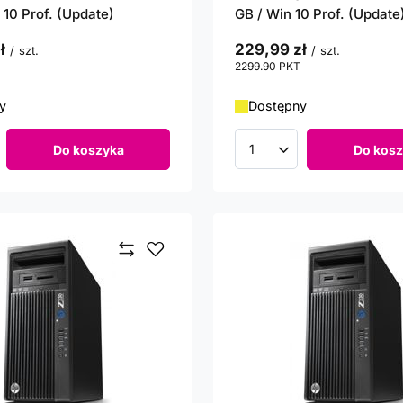
 10 Prof. (Update)
GB / Win 10 Prof. (Update
ł
229,99 zł
/
szt.
/
szt.
punktów
2299.90
PKT
punktów
y
Dostępny
Do koszyka
Do kosz
roduktów
Ilość produktów