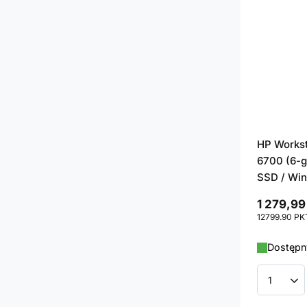
HP Workst
6700 (6-g
SSD / Win
1 279,99
12799.90
PK
Dostępny
Ilość p