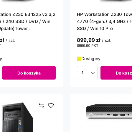
ation Z230 E3 1225 v3 3,2
HP Workstation Z230 Tow
B / 240 SSD / DVD / Win
4770 (4-gen.) 3,4 GHz / 
(Update)Tower .
SSD / Win 10 Pro
zł
899,99 zł
/
szt.
/
szt.
T
punktów
8999.90
PKT
punktów
y
Dostępny
Do koszyka
Do kosz
roduktów
Ilość produktów