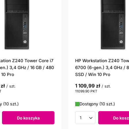
ation Z240 Tower Core i7
HP Workstation Z240 Tow
en.) 3,4 GHz / 16 GB / 480
6700 (6-gen.) 3,4 GHz / 
 10 Pro
SSD / Win 10 Pro
 zł
1 109,99 zł
/
szt.
/
szt.
T
punktów
11099.90
PKT
punktów
 (10 szt.)
Dostępny (10 szt.)
Do koszyka
Do kosz
roduktów
Ilość produktów