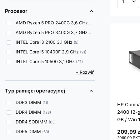
Ilość p
Procesor
AMD Ryzen 5 PRO 2400G 3,6 GHz
6
AMD Ryzen 5 PRO 3400G 3,7 GHz
3
INTEL Core i3 2100 3,1 GHz
5
INTEL Core i5 10400F 2,9 GHz
21
INTEL Core i5 10500 3,1 GHz
27
+ Rozwiń
Typ pamięci operacyjnej
DDR3 DIMM
11
HP Compaq
2400 (2-g
DDR4 DIMM
133
GB / Win 
DDR4 SODIMM
63
DDR5 DIMM
209,99 z
63
2099.90
PK