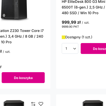
HP EliteDesk 800 G3 Mini
6500T (6-gen.) 2,5 GHz / 
480 SSD / Win 10 Pro
999,99 zł
/
szt.
9999.90
PKT
punktów
ation Z230 Tower Core i7
en.) 3,4 GHz / 8 GB / 240
Dostępny (1 szt.)
 10 Pro
Do kosz
Ilość produktów
ł
/
szt.
punktów
y
Do koszyka
roduktów