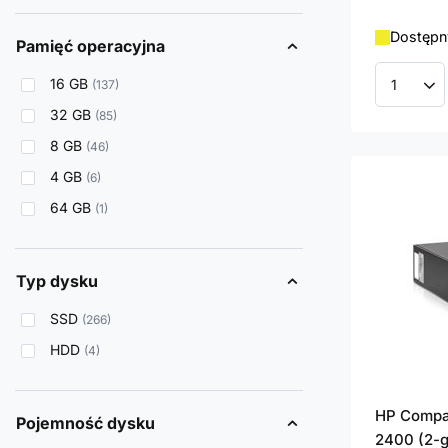
Dostępny
Pamięć operacyjna
16 GB
137
Ilość p
32 GB
85
8 GB
46
4 GB
6
64 GB
1
Typ dysku
SSD
266
HDD
4
HP Compaq
Pojemność dysku
2400 (2-g