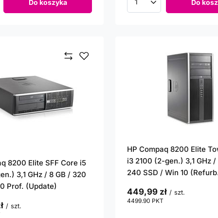
Do koszyka
Do kosz
roduktów
Ilość produktów
HP Compaq 8200 Elite To
i3 2100 (2-gen.) 3,1 GHz /
 8200 Elite SFF Core i5
240 SSD / Win 10 (Refurb
en.) 3,1 GHz / 8 GB / 320
10 Prof. (Update)
449,99 zł
/
szt.
4499.90
PKT
punktów
ł
/
szt.
T
punktów