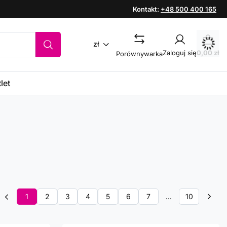
Kontakt:
+48 500 400 165
zł
Zaloguj się
0,00 zł
Porównywarka
let
1
2
3
4
5
6
7
...
10