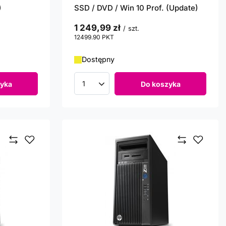
)
SSD / DVD / Win 10 Prof. (Update)
1 249,99 zł
/
szt.
12499.90
PKT
punktów
Dostępny
yka
Do koszyka
Ilość produktów