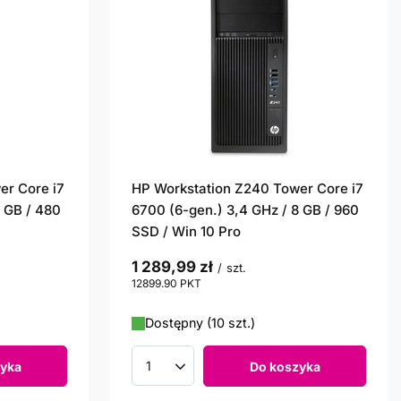
er Core i7
HP Workstation Z240 Tower Core i7
8 GB / 480
6700 (6-gen.) 3,4 GHz / 8 GB / 960
SSD / Win 10 Pro
1 289,99 zł
/
szt.
12899.90
PKT
punktów
Dostępny (10 szt.)
yka
Do koszyka
Ilość produktów