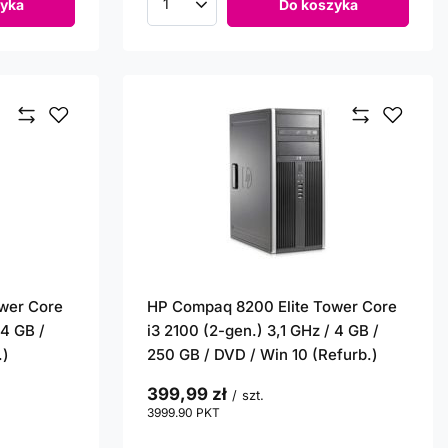
yka
Do koszyka
Ilość produktów
wer Core
HP Compaq 8200 Elite Tower Core
 4 GB /
i3 2100 (2-gen.) 3,1 GHz / 4 GB /
.)
250 GB / DVD / Win 10 (Refurb.)
399,99 zł
/
szt.
3999.90
PKT
punktów