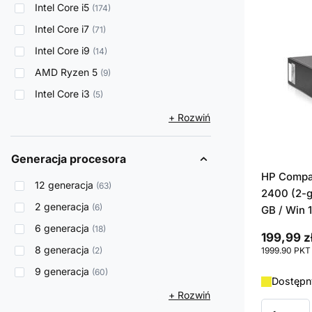
Intel Core i5
174
Intel Core i7
71
Intel Core i9
14
AMD Ryzen 5
9
Intel Core i3
5
+ Rozwiń
Generacja procesora
HP Compaq
12 generacja
63
2400 (2-g
2 generacja
6
GB / Win 
6 generacja
18
199,99 z
8 generacja
2
1999.90
PKT
9 generacja
60
Dostępny
+ Rozwiń