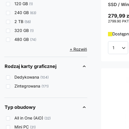
120 GB
1
SSD / Win
240 GB
63
279,99 z
2 TB
2799.90
PKT
56
320 GB
1
Dostępn
480 GB
74
+ Rozwiń
Ilość p
Rodzaj karty graficznej
Dedykowana
104
Zintegrowana
171
Typ obudowy
All in One (AiO)
32
Mini PC
31