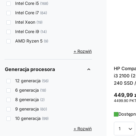
Intel Core i5
168
Intel Core i7
64
Intel Xeon
19
Intel Core i9
14
AMD Ryzen 5
9
+ Rozwiń
HP Compaq
Generacja procesora
i3 2100 (2
12 generacja
56
240 SSD /
6 generacja
18
449,99 z
8 generacja
2
4499.90
PK
9 generacja
60
Dostępny
10 generacja
99
+ Rozwiń
Ilość p