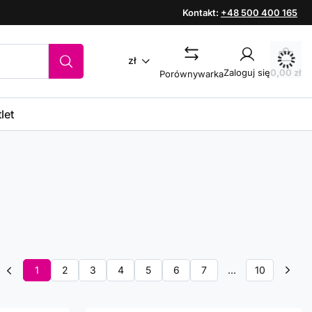
Kontakt:
+48 500 400 165
zł
Zaloguj się
0,00 zł
Porównywarka
let
1
2
3
4
5
6
7
...
10