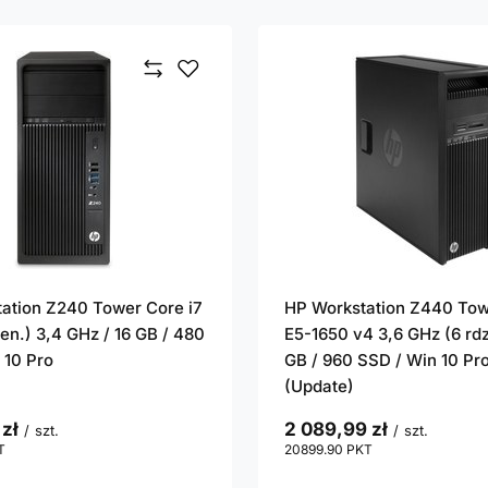
ation Z240 Tower Core i7
HP Workstation Z440 To
en.) 3,4 GHz / 16 GB / 480
E5-1650 v4 3,6 GHz (6 rdz
 10 Pro
GB / 960 SSD / Win 10 Pro
(Update)
 zł
2 089,99 zł
/
szt.
/
szt.
T
punktów
20899.90
PKT
punktów