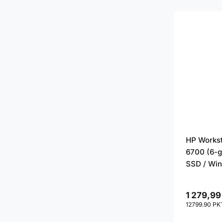
HP Workst
6700 (6-g
SSD / Win
1 279,99
12799.90
PK