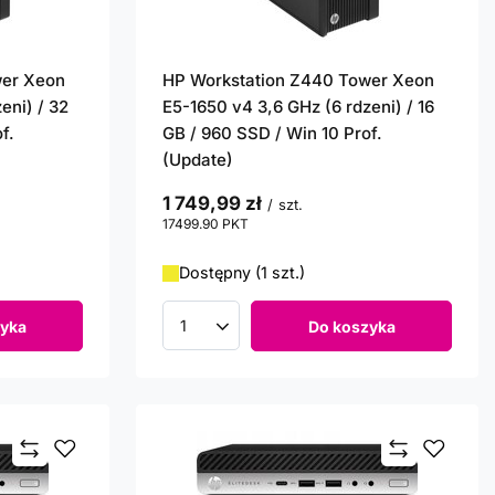
wer Xeon
HP Workstation Z440 Tower Xeon
eni) / 32
E5-1650 v4 3,6 GHz (6 rdzeni) / 16
f.
GB / 960 SSD / Win 10 Prof.
(Update)
1 749,99 zł
/
szt.
17499.90
PKT
punktów
Dostępny (1 szt.)
yka
Do koszyka
Ilość produktów