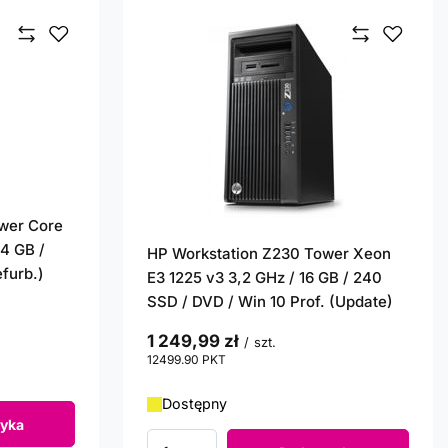
wer Core
 4 GB /
HP Workstation Z230 Tower Xeon
furb.)
E3 1225 v3 3,2 GHz / 16 GB / 240
SSD / DVD / Win 10 Prof. (Update)
1 249,99 zł
/
szt.
12499.90
PKT
punktów
Dostępny
yka