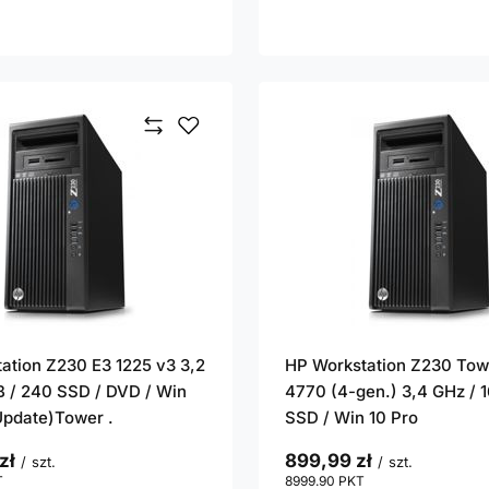
ation Z230 E3 1225 v3 3,2
HP Workstation Z230 Tow
B / 240 SSD / DVD / Win
4770 (4-gen.) 3,4 GHz / 
(Update)Tower .
SSD / Win 10 Pro
zł
899,99 zł
/
szt.
/
szt.
T
punktów
8999.90
PKT
punktów