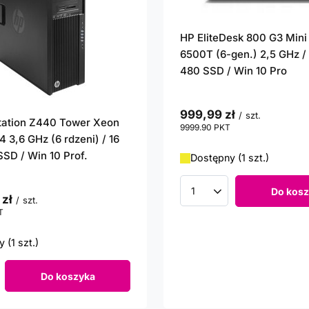
HP EliteDesk 800 G3 Mini
6500T (6-gen.) 2,5 GHz / 
480 SSD / Win 10 Pro
999,99 zł
/
szt.
tation Z440 Tower Xeon
9999.90
PKT
punktów
 3,6 GHz (6 rdzeni) / 16
SSD / Win 10 Prof.
Dostępny (1 szt.)
Do kosz
Ilość produktów
 zł
/
szt.
T
punktów
 (1 szt.)
Do koszyka
roduktów