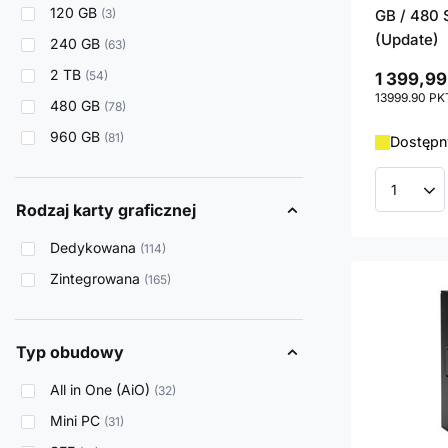
120 GB
3
GB / 480 
(Update)
240 GB
63
2 TB
54
1 399,99
13999.90
PK
480 GB
78
960 GB
81
Dostępny
Ilość p
Rodzaj karty graficznej
Dedykowana
114
Zintegrowana
165
Typ obudowy
All in One (AiO)
32
Mini PC
31