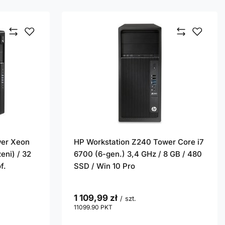
wer Xeon
HP Workstation Z240 Tower Core i7
eni) / 32
6700 (6-gen.) 3,4 GHz / 8 GB / 480
f.
SSD / Win 10 Pro
1 109,99 zł
/
szt.
11099.90
PKT
punktów