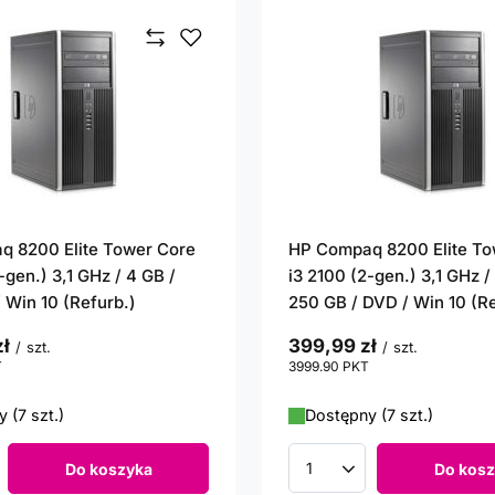
 8200 Elite Tower Core
HP Compaq 8200 Elite To
-gen.) 3,1 GHz / 4 GB /
i3 2100 (2-gen.) 3,1 GHz /
 Win 10 (Refurb.)
250 GB / DVD / Win 10 (Re
ł
399,99 zł
/
szt.
/
szt.
T
punktów
3999.90
PKT
punktów
 (7 szt.)
Dostępny (7 szt.)
Do koszyka
Do kosz
roduktów
Ilość produktów