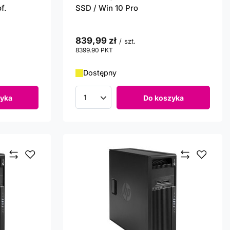
f.
SSD / Win 10 Pro
839,99 zł
/
szt.
8399.90
PKT
punktów
Dostępny
yka
Do koszyka
Ilość produktów