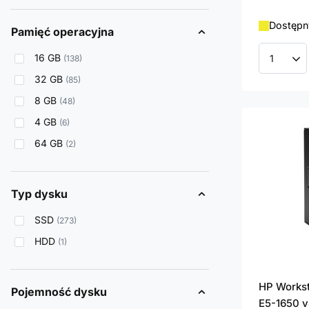
Dostępn
Pamięć operacyjna
16 GB
138
Ilość p
32 GB
85
8 GB
48
4 GB
6
64 GB
2
Typ dysku
SSD
273
HDD
1
HP Works
Pojemność dysku
E5-1650 v4