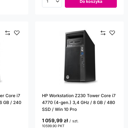
Do koszyka
Ilość produktów
er Core i7
HP Workstation Z230 Tower Core i7
16 GB / 240
4770 (4-gen.) 3,4 GHz / 8 GB / 480
SSD / Win 10 Pro
1 059,99 zł
/
szt.
10599.90
PKT
punktów