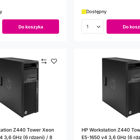
y
Dostępny
Do koszyka
Do kosz
roduktów
Ilość produktów
tation Z440 Tower Xeon
HP Workstation Z440 To
 3,6 GHz (6 rdzeni) / 8
E5-1650 v4 3,6 GHz (6 rdz