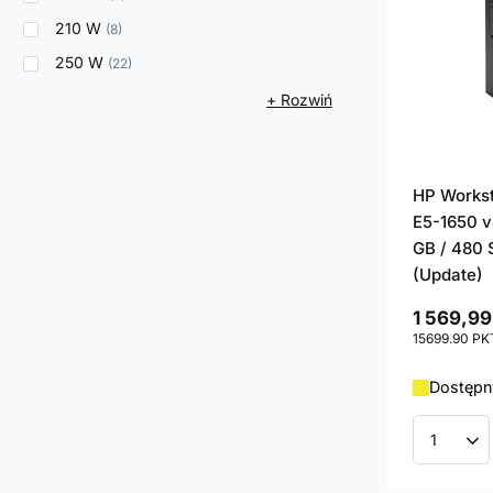
210 W
8
250 W
22
+ Rozwiń
HP Works
E5-1650 v4
GB / 480 
(Update)
1 569,99
15699.90
PK
Dostępny
Ilość p