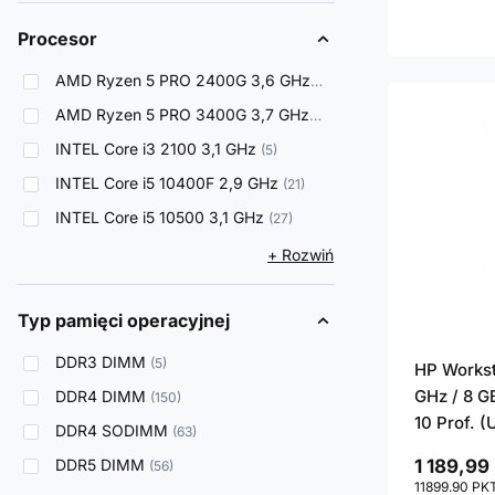
Procesor
AMD Ryzen 5 PRO 2400G 3,6 GHz
6
AMD Ryzen 5 PRO 3400G 3,7 GHz
3
INTEL Core i3 2100 3,1 GHz
5
INTEL Core i5 10400F 2,9 GHz
21
INTEL Core i5 10500 3,1 GHz
27
+ Rozwiń
Typ pamięci operacyjnej
DDR3 DIMM
5
HP Workst
GHz / 8 G
DDR4 DIMM
150
10 Prof. 
DDR4 SODIMM
63
DDR5 DIMM
1 189,99 
56
11899.90
PK