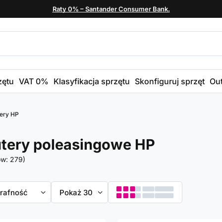
Raty 0% – Santander Consumer Bank.
zętu
VAT 0%
Klasyfikacja sprzętu
Skonfiguruj sprzęt
Out
ery HP
tery poleasingowe HP
ów:
279
)
towanie
trafność
Zmień ilość wyświetlanych produktów
Pokaż 30