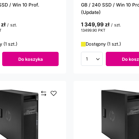
SSD / Win 10 Prof.
GB / 240 SSD / Win 10 Pro
(Update)
 zł
1 349,99 zł
/
szt.
/
szt.
T
punktów
13499.90
PKT
punktów
 (1 szt.)
Dostępny (1 szt.)
Do koszyka
Do kosz
roduktów
Ilość produktów