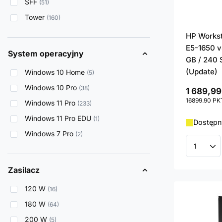
SFF
51
Tower
160
HP Works
E5-1650 v
System operacyjny
GB / 240 
(Update)
Windows 10 Home
5
Windows 10 Pro
38
1 689,99
16899.90
PK
Windows 11 Pro
233
Windows 11 Pro EDU
1
Dostępny
Windows 7 Pro
2
Ilość p
Zasilacz
120 W
16
180 W
64
200 W
5