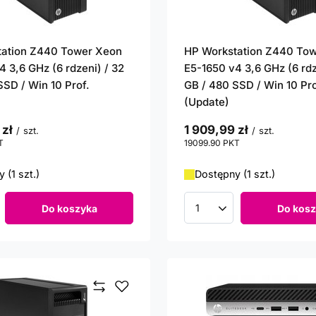
tation Z440 Tower Xeon
HP Workstation Z440 To
4 3,6 GHz (6 rdzeni) / 32
E5-1650 v4 3,6 GHz (6 rdz
SSD / Win 10 Prof.
GB / 480 SSD / Win 10 Pro
(Update)
 zł
1 909,99 zł
/
szt.
/
szt.
T
punktów
19099.90
PKT
punktów
 (1 szt.)
Dostępny (1 szt.)
Do koszyka
Do kosz
roduktów
Ilość produktów