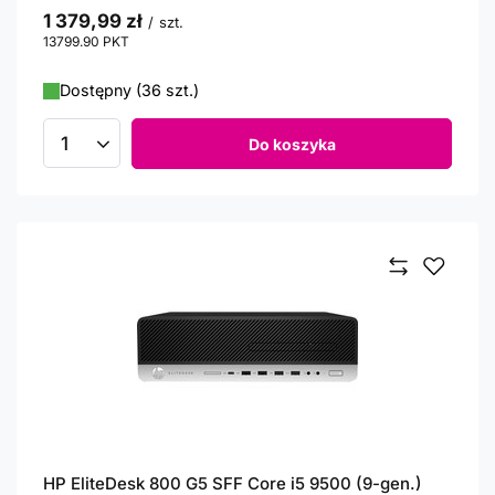
1 379,99 zł
/
szt.
13799.90
PKT
punktów
Dostępny (36 szt.)
Do koszyka
Ilość produktów
HP EliteDesk 800 G5 SFF Core i5 9500 (9-gen.)