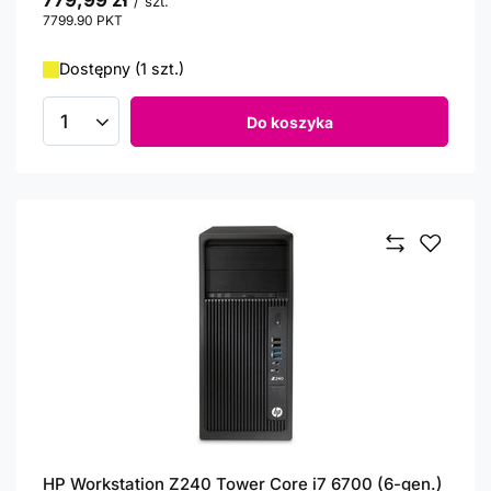
779,99 zł
/
szt.
7799.90
PKT
punktów
Dostępny (1 szt.)
Do koszyka
Ilość produktów
HP Workstation Z240 Tower Core i7 6700 (6-gen.)