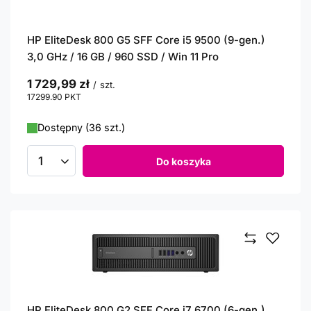
HP EliteDesk 800 G5 SFF Core i5 9500 (9-gen.)
3,0 GHz / 16 GB / 960 SSD / Win 11 Pro
1 729,99 zł
/
szt.
17299.90
PKT
punktów
Dostępny (36 szt.)
Do koszyka
Ilość produktów
HP EliteDesk 800 G2 SFF Core i7 6700 (6-gen.)