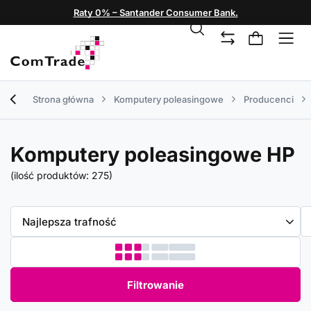
Raty 0% – Santander Consumer Bank.
Strona główna
Komputery poleasingowe
Producenci
Komputery poleasingowe HP
(ilość produktów:
275
)
Zmień sortowanie
Najlepsza trafność
Filtrowanie