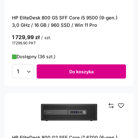
HP EliteDesk 800 G5 SFF Core i5 9500 (9-gen.)
3,0 GHz / 16 GB / 960 SSD / Win 11 Pro
1 729,99 zł
/
szt.
17299.90
PKT
punktów
Dostępny (36 szt.)
Do koszyka
Ilość produktów
HP EliteDesk 800 G2 SFF Core i7 6700 (6-gen.)