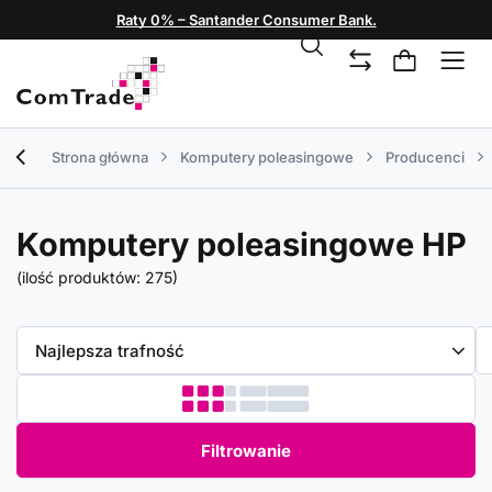
Raty 0% – Santander Consumer Bank.
Strona główna
Komputery poleasingowe
Producenci
Komputery poleasingowe HP
(ilość produktów:
275
)
Zmień sortowanie
Najlepsza trafność
Filtrowanie