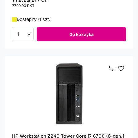
779,99 zł
/
szt.
7799.90
PKT
punktów
Dostępny (1 szt.)
Do koszyka
Ilość produktów
HP Workstation Z240 Tower Core i7 6700 (6-gen.)