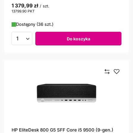
1 379,99 zł
/
szt.
13799.90
PKT
punktów
Dostępny (36 szt.)
Do koszyka
Ilość produktów
HP EliteDesk 800 G5 SFF Core i5 9500 (9-gen.)