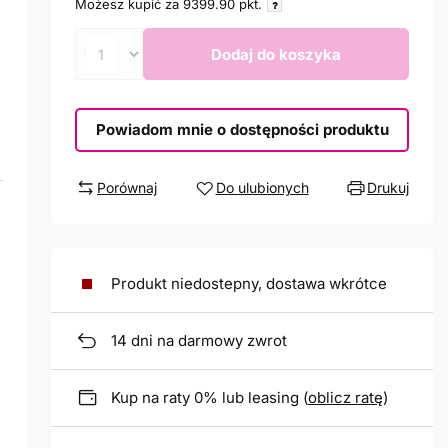
Możesz kupić za
9399.90
pkt.
Dodaj do koszyka
Powiadom mnie o dostępności produktu
Porównaj
Do ulubionych
Drukuj
Produkt niedostepny, dostawa wkrótce
14
dni na darmowy zwrot
Kup na raty 0% lub leasing (
oblicz ratę
)