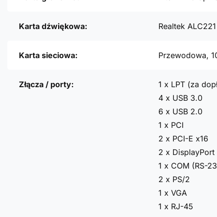
Karta dźwiękowa:
Realtek ALC221
Karta sieciowa:
Przewodowa, 1
Złącza / porty:
1 x LPT (za dopł
4 x USB 3.0
6 x USB 2.0
1 x PCI
2 x PCI-E x16
2 x DisplayPort
1 x COM (RS-23
2 x PS/2
1 x VGA
1 x RJ-45