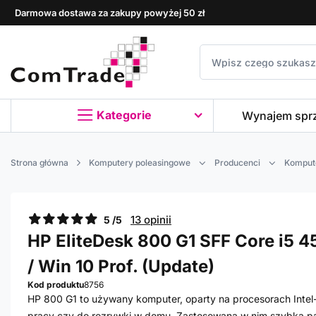
Darmowa dostawa za zakupy powyżej 50 zł
Kategorie
Wynajem spr
Strona główna
Komputery poleasingowe
Producenci
Komput
13 opinii
5 /5
HP EliteDesk 800 G1 SFF Core i5 4
/ Win 10 Prof. (Update)
Kod produktu
8756
HP 800 G1 to używany komputer, oparty na procesorach Intel-a
pracy czy do rozrywki w domu. Zastosowana w nim szybka 