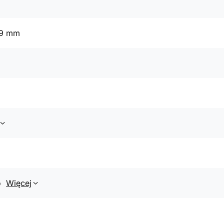
79 mm
o
Więcej