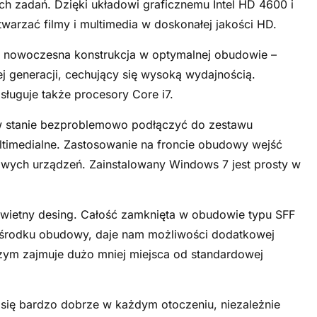
zadań. Dzięki układowi graficznemu Intel HD 4600 i
arzać filmy i multimedia w doskonałej jakości HD.
o nowoczesna konstrukcja w optymalnej obudowie –
j generacji, cechujący się wysoką wydajnością.
sługuje także procesory Core i7.
w stanie bezproblemowo podłączyć do zestawu
timedialne. Zastosowanie na froncie obudowy wejść
wych urządzeń. Zainstalowany Windows 7 jest prosty w
świetny desing. Całość zamknięta w obudowie typu SFF
w środku obudowy, daje nam możliwości dodatkowej
zym zajmuje dużo mniej miejsca od standardowej
 się bardzo dobrze w każdym otoczeniu, niezależnie