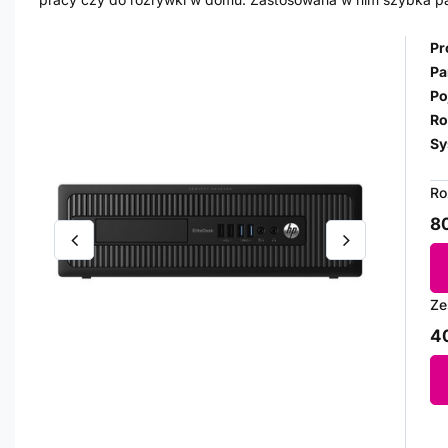
Pr
Pa
Po
Ro
Sy
Ro
80
Ze
40