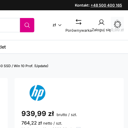
Kontakt:
+48 500 400 165
zł
Zaloguj się
0,00 zł
Porównywarka
let
0 SSD / Win 10 Prof. (Update)
939,99 zł
brutto
/
szt.
764,22 zł
netto
/
szt.