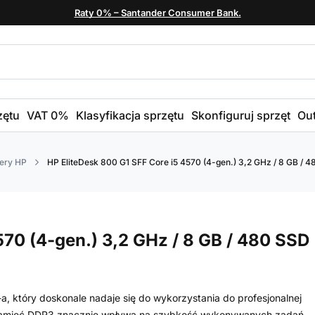
Raty 0% – Santander Consumer Bank.
zętu
VAT 0%
Klasyfikacja sprzętu
Skonfiguruj sprzęt
Out
ery HP
HP EliteDesk 800 G1 SFF Core i5 4570 (4-gen.) 3,2 GHz / 8 GB / 48
570 (4-gen.) 3,2 GHz / 8 GB / 480 SSD
, który doskonale nadaje się do wykorzystania do profesjonalnej
pamięć DDR3 znacznie wpływa na szybkość wykonywanych zadań.