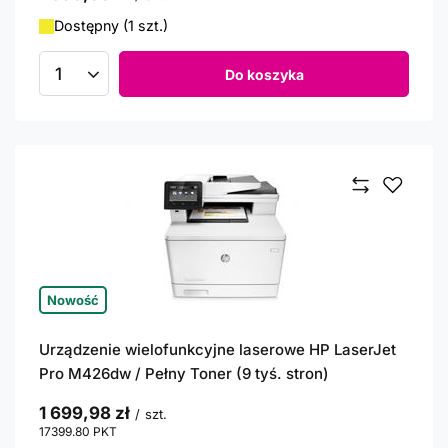
Dostępny (1 szt.)
Do koszyka
Ilość produktów
Nowość
Urządzenie wielofunkcyjne laserowe HP LaserJet
Pro M426dw / Pełny Toner (9 tyś. stron)
1 699,98 zł
/
szt.
17399.80
PKT
punktów