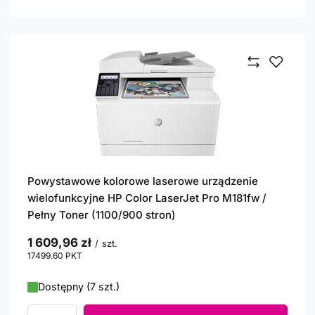
Powystawowe kolorowe laserowe urządzenie
wielofunkcyjne HP Color LaserJet Pro M181fw /
Pełny Toner (1100/900 stron)
1 609,96 zł
/
szt.
17499.60
PKT
punktów
Dostępny (7 szt.)