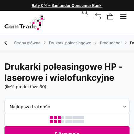
Raty 0% – Santander Consumer Bank.
Strona główna
Drukarki poleasingowe
Producenci
Dr
Drukarki poleasingowe HP -
laserowe i wielofunkcyjne
(ilość produktów:
30
)
Zmień sortowanie
Najlepsza trafność
Filtrowanie