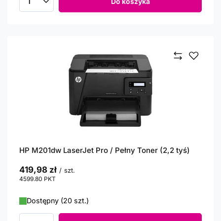
Do koszyka
Ilość produktów
HP M201dw LaserJet Pro / Pełny Toner (2,2 tyś)
419,98 zł
/
szt.
4599.80
PKT
punktów
Dostępny (20 szt.)