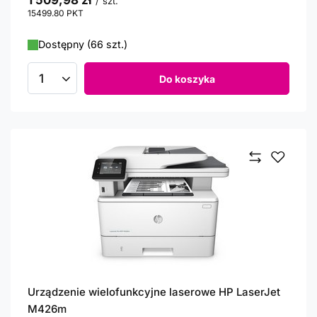
1 509,98 zł
/
szt.
15499.80
PKT
punktów
Dostępny (66 szt.)
Do koszyka
Ilość produktów
Urządzenie wielofunkcyjne laserowe HP LaserJet
M426m