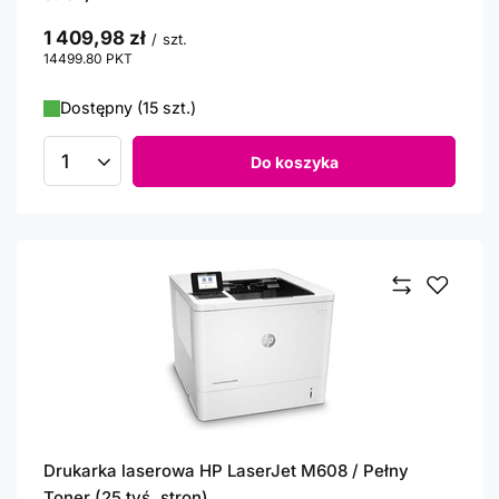
1 409,98 zł
/
szt.
14499.80
PKT
punktów
Dostępny (15 szt.)
Do koszyka
Ilość produktów
Drukarka laserowa HP LaserJet M608 / Pełny
Toner (25 tyś. stron)