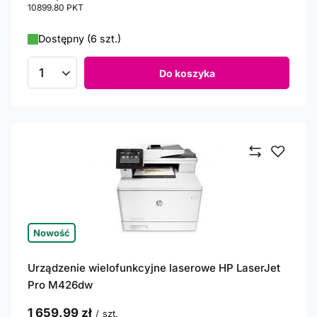
10899.80
PKT
punktów
Dostępny (6 szt.)
Do koszyka
Ilość produktów
Nowość
Urządzenie wielofunkcyjne laserowe HP LaserJet
Pro M426dw
1 659,99 zł
/
szt.