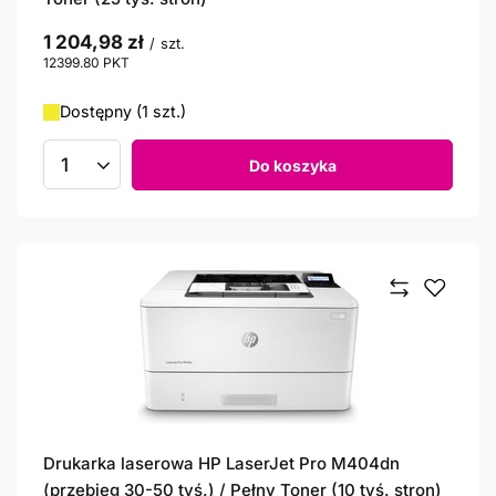
1 204,98 zł
/
szt.
12399.80
PKT
punktów
Dostępny (1 szt.)
Do koszyka
Ilość produktów
Drukarka laserowa HP LaserJet Pro M404dn
(przebieg 30-50 tyś.) / Pełny Toner (10 tyś. stron)