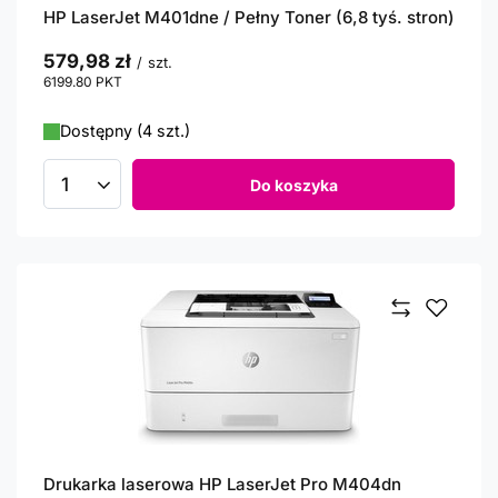
HP LaserJet M401dne / Pełny Toner (6,8 tyś. stron)
579,98 zł
/
szt.
6199.80
PKT
punktów
Dostępny (4 szt.)
Do koszyka
Ilość produktów
Drukarka laserowa HP LaserJet Pro M404dn