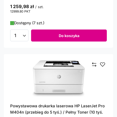
1 259,98 zł
/
szt.
12999.80
PKT
punktów
Dostępny (7 szt.)
Do koszyka
Ilość produktów
Powystawowa drukarka laserowa HP LaserJet Pro
M404n (przebieg do 5 tyś.) / Pełny Toner (10 tyś.