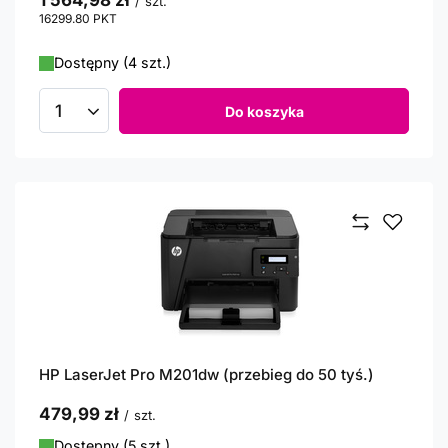
1 564,98 zł
/
szt.
16299.80
PKT
punktów
Dostępny (4 szt.)
Do koszyka
Ilość produktów
HP LaserJet Pro M201dw (przebieg do 50 tyś.)
479,99 zł
/
szt.
Dostępny (5 szt.)