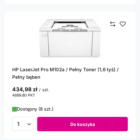
HP LaserJet Pro M102a / Pełny Toner (1,6 tyś) /
Pełny bęben
434,98 zł
/
szt.
4699.80
PKT
punktów
Dostępny (8 szt.)
Do koszyka
Ilość produktów