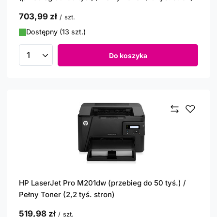
703,99 zł
/
szt.
Dostępny (13 szt.)
Do koszyka
Ilość produktów
HP LaserJet Pro M201dw (przebieg do 50 tyś.) /
Pełny Toner (2,2 tyś. stron)
519,98 zł
/
szt.