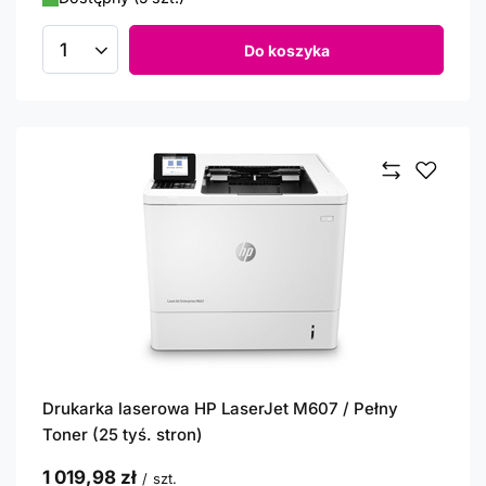
Do koszyka
Ilość produktów
Drukarka laserowa HP LaserJet M607 / Pełny
Toner (25 tyś. stron)
1 019,98 zł
/
szt.