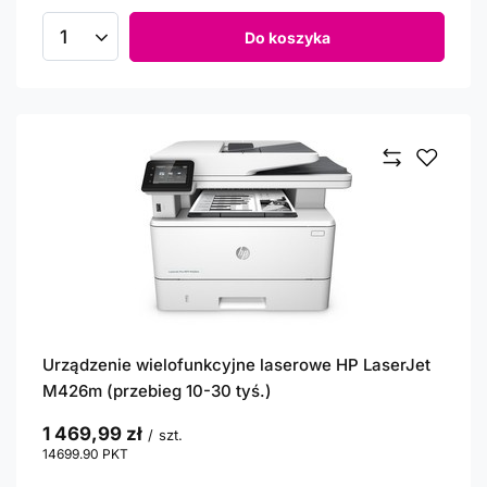
Do koszyka
Ilość produktów
Urządzenie wielofunkcyjne laserowe HP LaserJet
M426m (przebieg 10-30 tyś.)
1 469,99 zł
/
szt.
14699.90
PKT
punktów