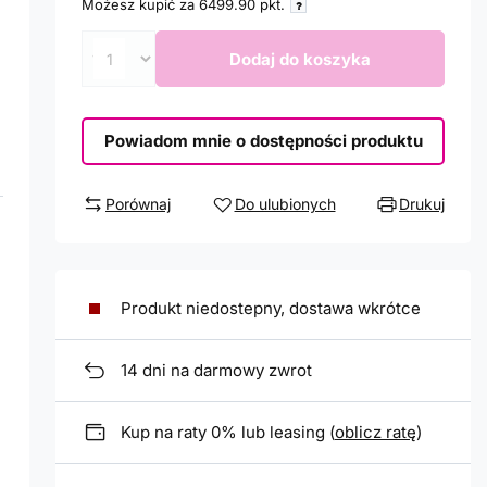
Możesz kupić za
6499.90
pkt.
Dodaj do koszyka
Powiadom mnie o dostępności produktu
Porównaj
Do ulubionych
Drukuj
Produkt niedostepny, dostawa wkrótce
14
dni na darmowy zwrot
Kup na raty 0% lub leasing (
oblicz ratę
)