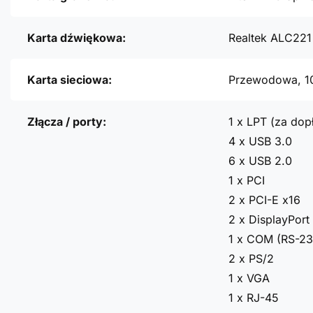
Karta dźwiękowa:
Realtek ALC221
Karta sieciowa:
Przewodowa, 1
Złącza / porty:
1 x LPT (za dopł
4 x USB 3.0
6 x USB 2.0
1 x PCI
2 x PCI-E x16
2 x DisplayPort
1 x COM (RS-23
2 x PS/2
1 x VGA
1 x RJ-45