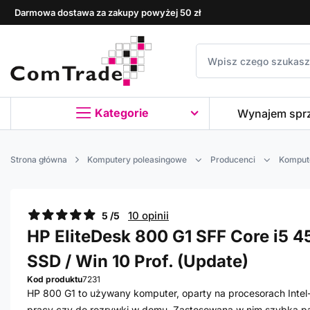
Darmowa dostawa za zakupy powyżej 50 zł
Kategorie
Wynajem spr
Strona główna
Komputery poleasingowe
Producenci
Komput
10 opinii
5 /5
HP EliteDesk 800 G1 SFF Core i5 45
SSD / Win 10 Prof. (Update)
Kod produktu
7231
HP 800 G1 to używany komputer, oparty na procesorach Intel-a
pracy czy do rozrywki w domu. Zastosowana w nim szybka 