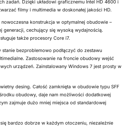
zadań. Dzięki układowi graficznemu Intel HD 4600 i
arzać filmy i multimedia w doskonałej jakości HD.
o nowoczesna konstrukcja w optymalnej obudowie –
j generacji, cechujący się wysoką wydajnością.
sługuje także procesory Core i7.
w stanie bezproblemowo podłączyć do zestawu
timedialne. Zastosowanie na froncie obudowy wejść
wych urządzeń. Zainstalowany Windows 7 jest prosty w
świetny desing. Całość zamknięta w obudowie typu SFF
w środku obudowy, daje nam możliwości dodatkowej
zym zajmuje dużo mniej miejsca od standardowej
 się bardzo dobrze w każdym otoczeniu, niezależnie