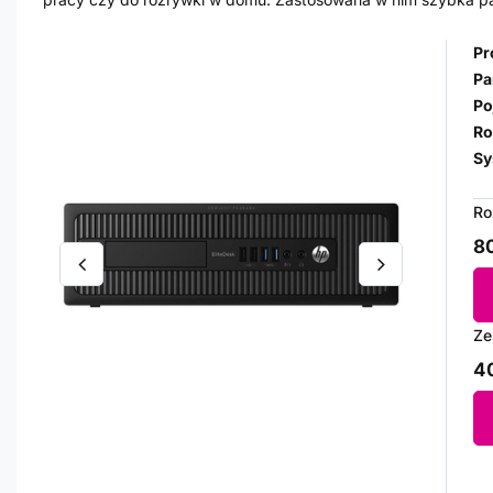
Pr
Pa
Po
Ro
Sy
Ro
80
Ze
40