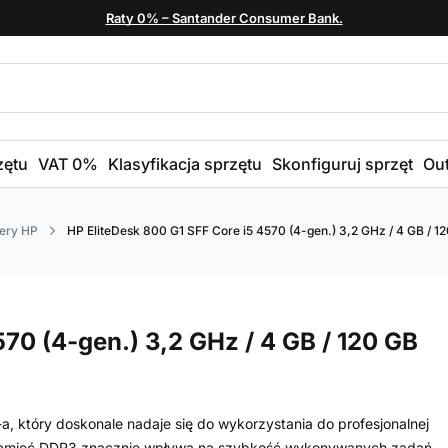
Raty 0% – Santander Consumer Bank.
zętu
VAT 0%
Klasyfikacja sprzętu
Skonfiguruj sprzęt
Out
ery HP
HP EliteDesk 800 G1 SFF Core i5 4570 (4-gen.) 3,2 GHz / 4 GB / 12
70 (4-gen.) 3,2 GHz / 4 GB / 120 GB
, który doskonale nadaje się do wykorzystania do profesjonalnej
pamięć DDR3 znacznie wpływa na szybkość wykonywanych zadań.