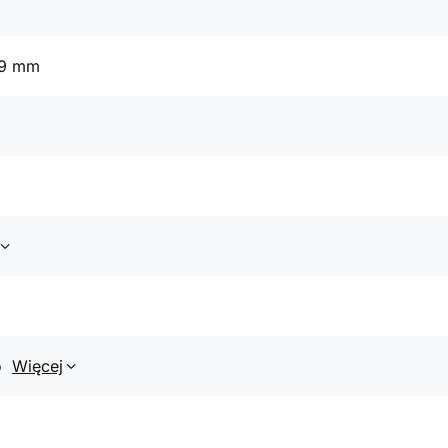
79 mm
o
Więcej