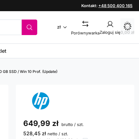
Kontakt:
+48 500 400 165
zł
Zaloguj się
0,00 zł
Porównywarka
let
0 GB SSD / Win 10 Prof. (Update)
649,99 zł
brutto
/
szt.
528,45 zł
netto
/
szt.