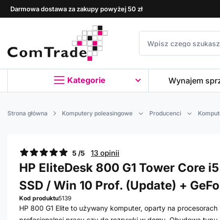
Darmowa dostawa za zakupy powyżej 50 zł
Kategorie
Wynajem spr
Strona główna
Komputery poleasingowe
Producenci
Komput
13 opinii
5 /5
HP EliteDesk 800 G1 Tower Core i5
SSD / Win 10 Prof. (Update) + Ge
Kod produktu
5139
HP 800 G1 Elite to używany komputer, oparty na procesorach I
profesjonalnej pracy czy do rozrywki w domu. Obudowa typu