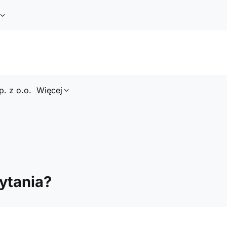
p. z o.o.
Więcej
ytania?