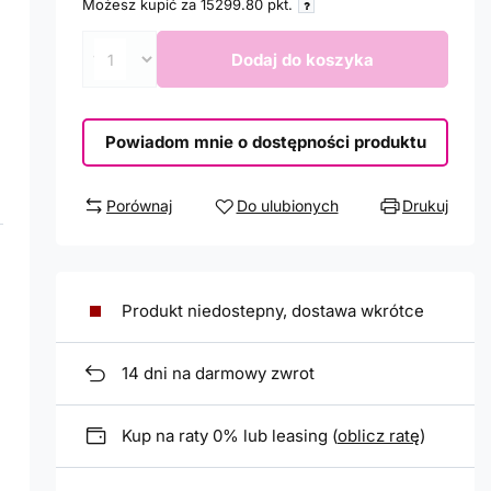
Możesz kupić za
15299.80
pkt.
Dodaj do koszyka
Powiadom mnie o dostępności produktu
Porównaj
Do ulubionych
Drukuj
Produkt niedostepny, dostawa wkrótce
14
dni na darmowy zwrot
Kup na raty 0% lub leasing (
oblicz ratę
)