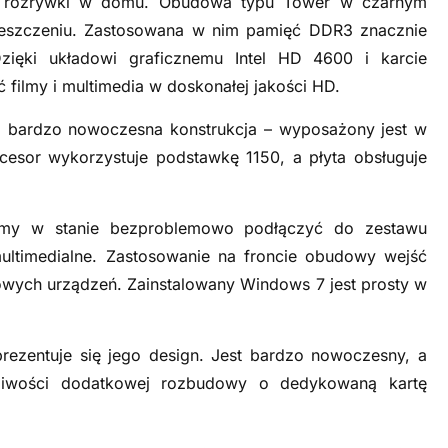
do rozrywki w domu. Obudowa typu Tower w czarnym
eszczeniu. Zastosowana w nim pamięć DDR3 znacznie
ęki układowi graficznemu Intel HD 4600 i karcie
ilmy i multimedia w doskonałej jakości HD.
 bardzo nowoczesna konstrukcja – wyposażony jest w
rocesor wykorzystuje podstawkę 1150, a płyta obsługuje
śmy w stanie bezproblemowo podłączyć do zestawu
ltimedialne. Zastosowanie na froncie obudowy wejść
owych urządzeń. Zainstalowany Windows 7 jest prosty w
prezentuje się jego design. Jest bardzo nowoczesny, a
iwości dodatkowej rozbudowy o dedykowaną kartę