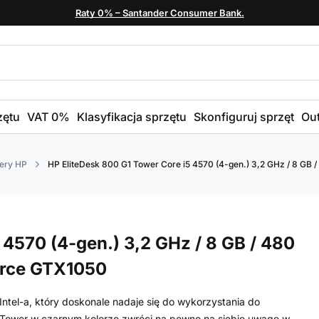
Raty 0% – Santander Consumer Bank.
zętu
VAT 0%
Klasyfikacja sprzętu
Skonfiguruj sprzęt
Out
ery HP
HP EliteDesk 800 G1 Tower Core i5 4570 (4-gen.) 3,2 GHz / 8 GB 
 4570 (4-gen.) 3,2 GHz / 8 GB / 480
Force GTX1050
ntel-a, który doskonale nadaje się do wykorzystania do
 Tower w czarnym kolorze zwróci na pewno na siebie uwagę w