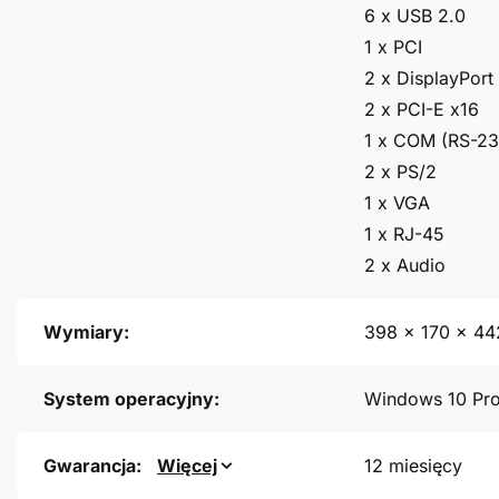
6 x USB 2.0
1 x PCI
2 x DisplayPort
2 x PCI-E x16
1 x COM (RS-23
2 x PS/2
1 x VGA
1 x RJ-45
2 x Audio
Wymiary:
398 x 170 x 4
System operacyjny:
Windows 10 Pr
Gwarancja:
Więcej
12 miesięcy