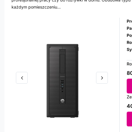
każdym pomieszczeniu...
Pr
Pa
Po
Ro
Sy
Ro
80
Ze
40