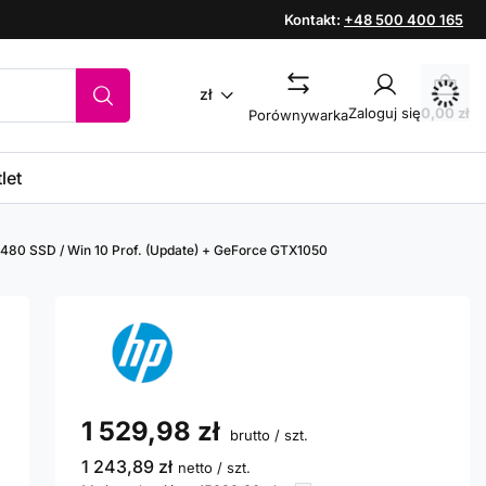
Kontakt:
+48 500 400 165
zł
Zaloguj się
0,00 zł
Porównywarka
let
/ 480 SSD / Win 10 Prof. (Update) + GeForce GTX1050
1 529,98 zł
brutto
/
szt.
1 243,89 zł
netto
/
szt.