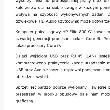
wykorzystania do profesjonalnej pracy oraz 
kolorze zwróci na siebie uwagę w każdym pomi
wpływa na szybkość wykonywanych zadań. Dzi
dźwiękowej HD Audio użytkownik może odtwarzać f
Komputer poleasingowy HP Elite
800 G1
tower to
czwartej generacji procesor Intela – Core i5. P
także procesory Core i7.
Dzięki wejściom USB oraz RJ-45 (LAN) jeste
komputerowego praktycznie każde urządzenie mu
USB oraz Audio znacznie usprawni podłączanie n
obsłudze i szybki.
Sprzęt jest bardzo dobrze wykonany i świetnie 
przestrzeń w środku obudowy daje nam możl
graficzną.