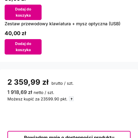
Dodaj do
koszyka
Zestaw przewodowy klawiatura + mysz optyczna (USB)
40,00 zł
Dodaj do
koszyka
2 359,99 zł
brutto
/
szt.
1 918,69 zł
netto
/
szt.
Możesz kupić za
23599.90
pkt.
Powiadom mnie o dostępności produktu