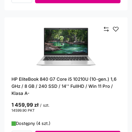
HP EliteBook 840 G7 Core i5 10210U (10-gen.) 1,6
GHz / 8 GB / 240 SSD / 14'' FullHD / Win 11 Pro /
Klasa A-
1 459,99 zł
/
szt.
14599.90
PKT
punktów
Dostępny (4 szt.)