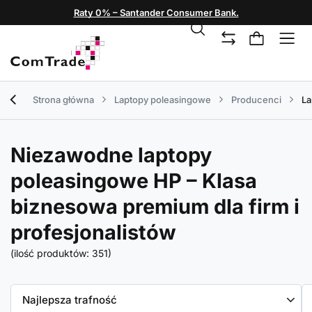
Raty 0% – Santander Consumer Bank.
Strona główna
Laptopy poleasingowe
Producenci
La
Niezawodne laptopy
poleasingowe HP – Klasa
biznesowa premium dla firm i
profesjonalistów
(ilość produktów:
351
)
Zmień sortowanie
Najlepsza trafność