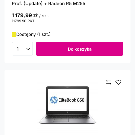
Prof. (Update) + Radeon R5 M255
1 179,99 zł
/
szt.
11799.90
PKT
punktów
Dostępny (1 szt.)
Do koszyka
Ilość produktów