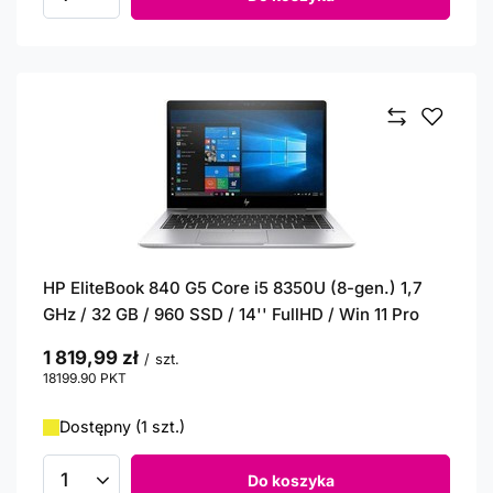
Ilość produktów
HP EliteBook 840 G5 Core i5 8350U (8-gen.) 1,7
GHz / 32 GB / 960 SSD / 14'' FullHD / Win 11 Pro
1 819,99 zł
/
szt.
18199.90
PKT
punktów
Dostępny (1 szt.)
Do koszyka
Ilość produktów