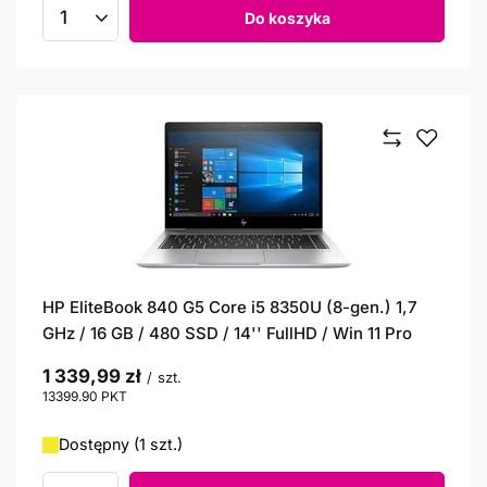
Do koszyka
Ilość produktów
HP EliteBook 840 G5 Core i5 8350U (8-gen.) 1,7
GHz / 16 GB / 480 SSD / 14'' FullHD / Win 11 Pro
1 339,99 zł
/
szt.
13399.90
PKT
punktów
Dostępny (1 szt.)