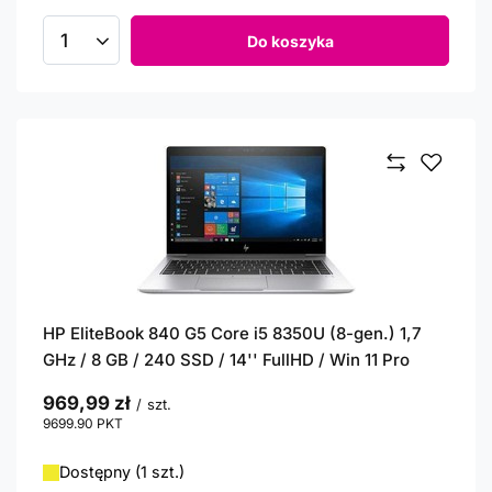
Do koszyka
Ilość produktów
HP EliteBook 840 G5 Core i5 8350U (8-gen.) 1,7
GHz / 8 GB / 240 SSD / 14'' FullHD / Win 11 Pro
969,99 zł
/
szt.
9699.90
PKT
punktów
Dostępny (1 szt.)