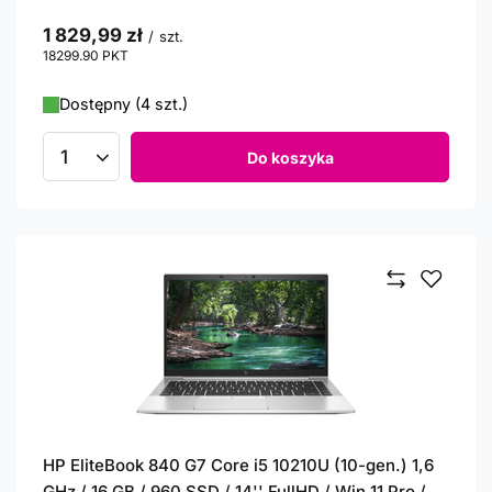
1 829,99 zł
/
szt.
18299.90
PKT
punktów
Dostępny (4 szt.)
Do koszyka
Ilość produktów
HP EliteBook 840 G7 Core i5 10210U (10-gen.) 1,6
GHz / 16 GB / 960 SSD / 14'' FullHD / Win 11 Pro /