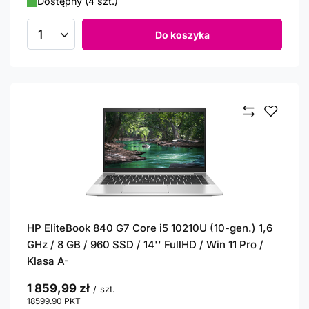
Dostępny (4 szt.)
Do koszyka
Ilość produktów
HP EliteBook 840 G7 Core i5 10210U (10-gen.) 1,6
GHz / 8 GB / 960 SSD / 14'' FullHD / Win 11 Pro /
Klasa A-
1 859,99 zł
/
szt.
18599.90
PKT
punktów