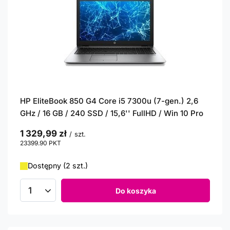
HP EliteBook 850 G4 Core i5 7300u (7-gen.) 2,6
GHz / 16 GB / 240 SSD / 15,6'' FullHD / Win 10 Pro
1 329,99 zł
/
szt.
23399.90
PKT
punktów
Dostępny (2 szt.)
Do koszyka
Ilość produktów