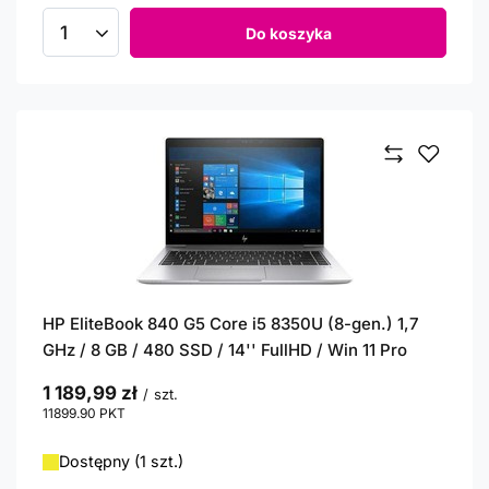
Do koszyka
Ilość produktów
HP EliteBook 840 G5 Core i5 8350U (8-gen.) 1,7
GHz / 8 GB / 480 SSD / 14'' FullHD / Win 11 Pro
1 189,99 zł
/
szt.
11899.90
PKT
punktów
Dostępny (1 szt.)