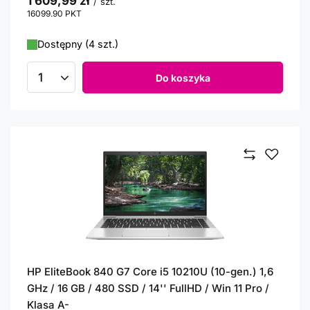
1 609,99 zł
/
szt.
16099.90
PKT
punktów
Dostępny (4 szt.)
Do koszyka
Ilość produktów
HP EliteBook 840 G7 Core i5 10210U (10-gen.) 1,6
GHz / 16 GB / 480 SSD / 14'' FullHD / Win 11 Pro /
Klasa A-