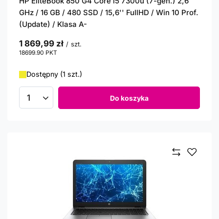
HP EliteBook 850 G4 Core i5 7300u (7-gen.) 2,6
GHz / 16 GB / 480 SSD / 15,6'' FullHD / Win 10 Prof.
(Update) / Klasa A-
1 869,99 zł
/
szt.
18699.90
PKT
punktów
Dostępny (1 szt.)
Do koszyka
Ilość produktów