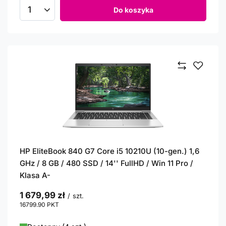
Do koszyka
Ilość produktów
HP EliteBook 840 G7 Core i5 10210U (10-gen.) 1,6
GHz / 8 GB / 480 SSD / 14'' FullHD / Win 11 Pro /
Klasa A-
1 679,99 zł
/
szt.
16799.90
PKT
punktów