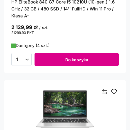
HP EliteBook 840 G7 Core i5 10210U (10-gen.) 1,6
GHz / 32 GB / 480 SSD / 14'' FullHD / Win 11 Pro /
Klasa A-
2 129,99 zł
/
szt.
21299.90
PKT
punktów
Dostępny (4 szt.)
Do koszyka
Ilość produktów