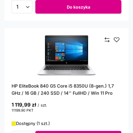
Do koszyka
Ilość produktów
HP EliteBook 840 G5 Core i5 8350U (8-gen.) 1,7
GHz / 16 GB / 240 SSD / 14'' FullHD / Win 11 Pro
1 119,99 zł
/
szt.
11199.90
PKT
punktów
Dostępny (1 szt.)