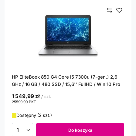
HP EliteBook 850 G4 Core i5 7300u (7-gen.) 2,6
GHz / 16 GB / 480 SSD / 15,6'' FullHD / Win 10 Pro
1 549,99 zł
/
szt.
25599.90
PKT
punktów
Dostępny (2 szt.)
Do koszyka
Ilość produktów