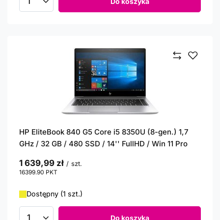
Do koszyka
Ilość produktów
HP EliteBook 840 G5 Core i5 8350U (8-gen.) 1,7
GHz / 32 GB / 480 SSD / 14'' FullHD / Win 11 Pro
1 639,99 zł
/
szt.
16399.90
PKT
punktów
Dostępny (1 szt.)
Do koszyka