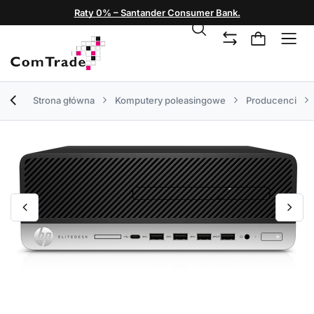
Raty 0% – Santander Consumer Bank.
Strona główna
Komputery poleasingowe
Producenci