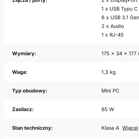
Złącza / porty:
2 x DisplayPort 
1 x USB Typu C 
6 x USB 3.1 Gen
2 x Audio
1 x RJ-45
Wymiary:
175 x 34 x 177
Waga:
1,3 kg
Typ obudowy:
Mini PC
Zasilacz:
65 W
Stan techniczny:
Klasa A
Więcej