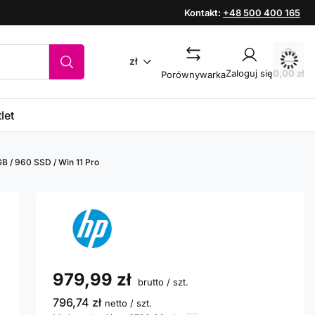
Kontakt:
+48 500 400 165
zł
Zaloguj się
0,00 zł
Porównywarka
let
 / 960 SSD / Win 11 Pro
979,99 zł
brutto
/
szt.
796,74 zł
netto
/
szt.