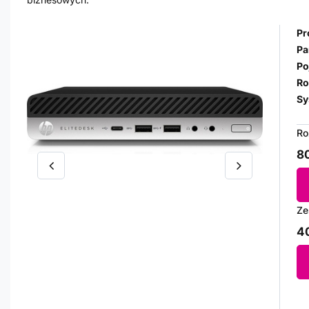
Pr
Pa
Po
Ro
Sy
Ro
80
Ze
40