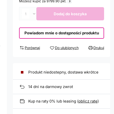
Możesz kupić za
9799.90
pkt.
Dodaj do koszyka
Powiadom mnie o dostępności produktu
Porównaj
Do ulubionych
Drukuj
Produkt niedostepny, dostawa wkrótce
14
dni na darmowy zwrot
Kup na raty 0% lub leasing (
oblicz ratę
)