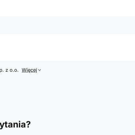
p. z o.o.
Więcej
ytania?