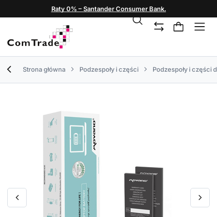
Raty 0% – Santander Consumer Bank.
Strona główna
Podzespoły i części
Podzespoły i części 