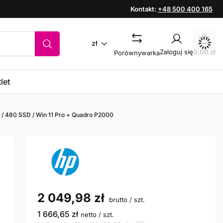
Kontakt:
+48 500 400 165
zł
Zaloguj się
0,00 zł
Porównywarka
let
 / 480 SSD / Win 11 Pro + Quadro P2000
2 049,98 zł
brutto
/
szt.
1 666,65 zł
netto
/
szt.