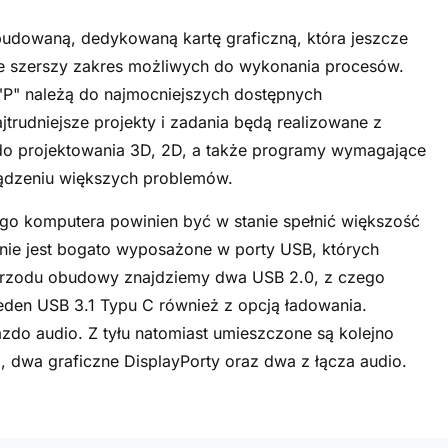
udowaną, dedykowaną kartę graficzną, która jeszcze
je szerszy zakres możliwych do wykonania procesów.
 "P" należą do najmocniejszych dostępnych
trudniejsze projekty i zadania będą realizowane z
 do projektowania 3D, 2D, a także programy wymagające
ządzeniu większych problemów.
ego komputera powinien być w stanie spełnić większość
nie jest bogato wyposażone w porty USB, których
 z przodu obudowy znajdziemy dwa USB 2.0, z czego
jeden USB 3.1 Typu C również z opcją ładowania.
do audio. Z tyłu natomiast umieszczone są kolejno
, dwa graficzne DisplayPorty oraz dwa z łącza audio.