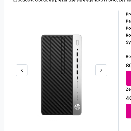
Pr
Pa
Po
Ro
Sy
Ro
80
Ze
40