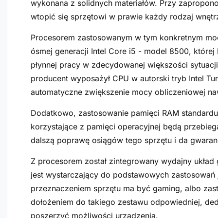
wykonana z solidnych materiałów. Przy zapropono
wtopić się sprzętowi w prawie każdy rodzaj wnętr
Procesorem zastosowanym w tym konkretnym model
ósmej generacji Intel Core i5 - model 8500, któr
płynnej pracy w zdecydowanej większości sytuacji.
producent wyposażył CPU w autorski tryb Intel T
automatyczne zwiększenie mocy obliczeniowej na
Dodatkowo, zastosowanie pamięci RAM standardu
korzystające z pamięci operacyjnej będą przebieg
dalszą poprawę osiągów tego sprzętu i da gwaran
Z procesorem został zintegrowany wydajny układ g
jest wystarczający do podstawowych zastosowań 
przeznaczeniem sprzętu ma być gaming, albo zast
dołożeniem do takiego zestawu odpowiedniej, dedy
poszerzyć możliwości urządzenia.