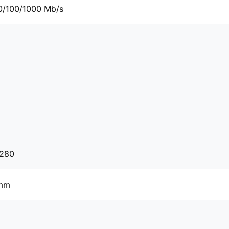
0/100/1000 Mb/s
2280
 mm