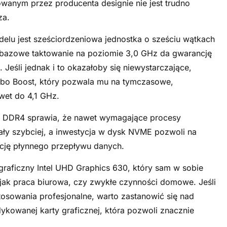
wanym przez producenta designie nie jest trudno
za.
u jest sześciordzeniowa jednostka o sześciu wątkach
ej bazowe taktowanie na poziomie 3,0 GHz da gwarancję
 Jeśli jednak i to okazałoby się niewystarczające,
urbo Boost, który pozwala mu na tymczasowe,
wet do 4,1 GHz.
 DDR4 sprawia, że nawet wymagające procesy
ały szybciej, a inwestycja w dysk NVME pozwoli na
cję płynnego przepływu danych.
raficzny Intel UHD Graphics 630, który sam w sobie
jak praca biurowa, czy zwykłe czynności domowe. Jeśli
osowania profesjonalne, warto zastanowić się nad
kowanej karty graficznej, która pozwoli znacznie