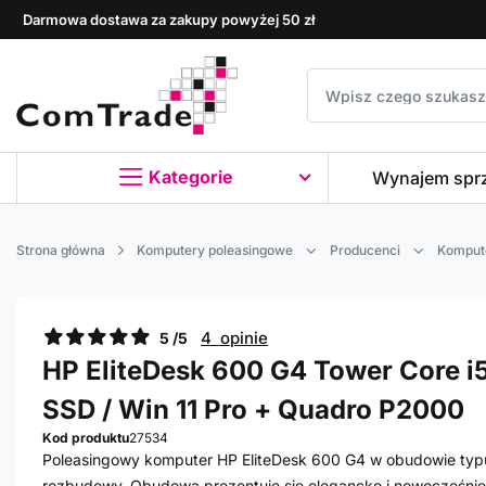
Darmowa dostawa za zakupy powyżej 50 zł
Kategorie
Wynajem spr
Strona główna
Komputery poleasingowe
Producenci
Komput
4 opinie
5 /5
HP EliteDesk 600 G4 Tower Core i5
SSD / Win 11 Pro + Quadro P2000
Kod produktu
27534
Poleasingowy komputer HP EliteDesk 600 G4 w obudowie typu
rozbudowy. Obudowa prezentuje się elegancko i nowocześnie 