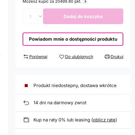
Możesz kupić za
20499.80
pkt.
Dodaj do koszyka
Powiadom mnie o dostępności produktu
Porównaj
Do ulubionych
Drukuj
Produkt niedostepny, dostawa wkrótce
14
dni na darmowy zwrot
Kup na raty 0% lub leasing (
oblicz ratę
)