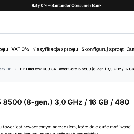
Raty 0% – Santander Consumer Bank.
zętu
VAT 0%
Klasyfikacja sprzętu
Skonfiguruj sprzęt
Out
ery HP
HP EliteDesk 600 G4 Tower Core i5 8500 (8-gen.) 3,0 GHz / 16 GB
 8500 (8-gen.) 3,0 GHz / 16 GB / 480
 tower jest nowoczesnym narzędziem, które daje duże możliwości
a przy tym jest wykonana z solidnych materiałów.