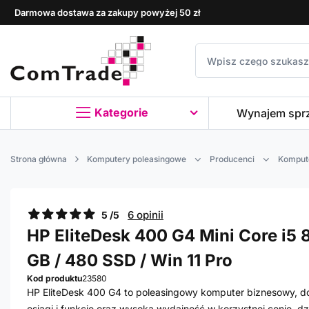
Darmowa dostawa za zakupy powyżej 50 zł
Kategorie
Wynajem spr
Strona główna
Komputery poleasingowe
Producenci
Komput
6 opinii
5 /5
HP EliteDesk 400 G4 Mini Core i5 8
GB / 480 SSD / Win 11 Pro
Kod produktu
23580
HP EliteDesk 400 G4 to poleasingowy komputer biznesowy, dos
osiągi i funkcje oraz wysoką wydajność w korzystnej cenie, 