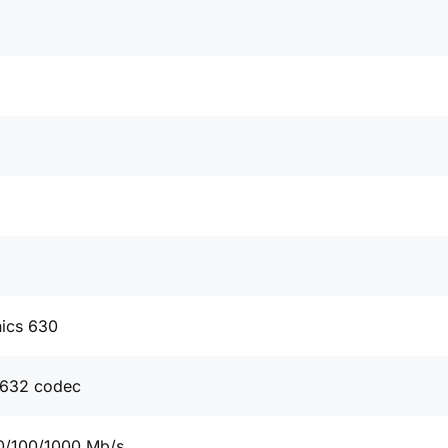
hics 630
632 codec
0/100/1000 Mb/s