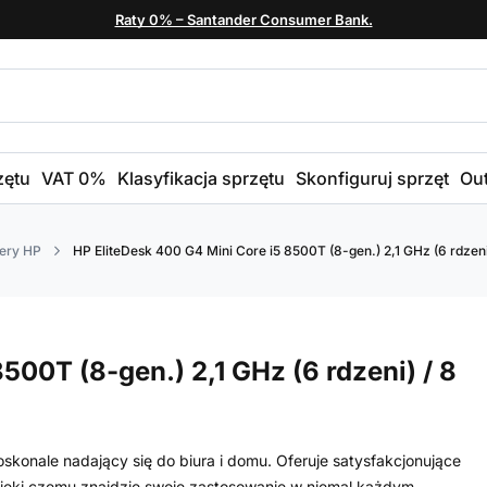
Raty 0% – Santander Consumer Bank.
zętu
VAT 0%
Klasyfikacja sprzętu
Skonfiguruj sprzęt
Out
ery HP
HP EliteDesk 400 G4 Mini Core i5 8500T (8-gen.) 2,1 GHz (6 rdzeni
500T (8-gen.) 2,1 GHz (6 rdzeni) / 8
konale nadający się do biura i domu. Oferuje satysfakcjonujące
dzięki czemu znajdzie swoje zastosowanie w niemal każdym