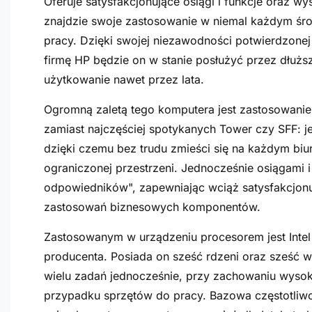
Oferuje satysfakcjonujące osiągi i funkcje oraz w
znajdzie swoje zastosowanie w niemal każdym ś
pracy. Dzięki swojej niezawodności potwierdzon
firmę HP będzie on w stanie posłużyć przez dłuż
użytkowanie nawet przez lata.
Ogromną zaletą tego komputera jest zastosowanie
zamiast najczęściej spotykanych Tower czy SFF: 
dzięki czemu bez trudu zmieści się na każdym biu
ograniczonej przestrzeni. Jednocześnie osiągami 
odpowiedników", zapewniając wciąż satysfakcjonu
zastosowań biznesowych komponentów.
Zastosowanym w urządzeniu procesorem jest Intel
producenta. Posiada on sześć rdzeni oraz sześć 
wielu zadań jednocześnie, przy zachowaniu wysokie
przypadku sprzętów do pracy. Bazowa częstotliwo