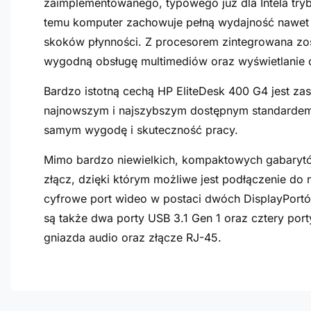
zaimplementowanego, typowego już dla Intela try
temu komputer zachowuje pełną wydajność nawet 
skoków płynności. Z procesorem zintegrowana zost
wygodną obsługę multimediów oraz wyświetlanie 
Bardzo istotną cechą HP EliteDesk 400 G4 jest z
najnowszym i najszybszym dostępnym standardem.
samym wygodę i skuteczność pracy.
Mimo bardzo niewielkich, kompaktowych gabarytó
złącz, dzięki którym możliwe jest podłączenie d
cyfrowe port wideo w postaci dwóch DisplayPortów
są także dwa porty USB 3.1 Gen 1 oraz cztery po
gniazda audio oraz złącze RJ-45.