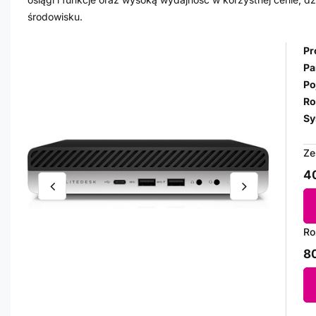
środowisku.
Pr
Pa
Po
Ro
Sy
Ze
40
Ro
80