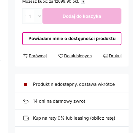
Możesz kupić za
12699.90
pkt.
Dodaj do koszyka
Powiadom mnie o dostępności produktu
Porównaj
Do ulubionych
Drukuj
Produkt niedostepny, dostawa wkrótce
14
dni na darmowy zwrot
Kup na raty 0% lub leasing (
oblicz ratę
)