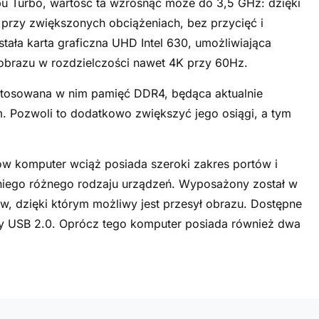
bu Turbo, wartość ta wzrosnąć może do 3,5 GHz: dzięki
przy zwiększonych obciążeniach, bez przycięć i
ała karta graficzna UHD Intel 630, umożliwiająca
obrazu w rozdzielczości nawet 4K przy 60Hz.
astosowana w nim pamięć DDR4, będąca aktualnie
 Pozwoli to dodatkowo zwiększyć jego osiągi, a tym
w komputer wciąż posiada szeroki zakres portów i
o niego różnego rodzaju urządzeń. Wyposażony został w
, dzięki którym możliwy jest przesył obrazu. Dostępne
rty USB 2.0. Oprócz tego komputer posiada również dwa