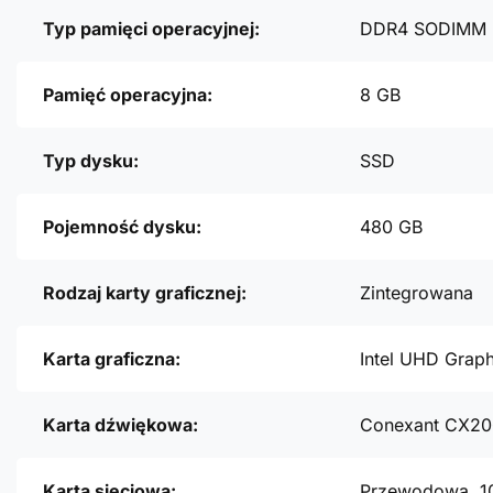
Typ pamięci operacyjnej:
DDR4 SODIMM
Pamięć operacyjna:
8 GB
Typ dysku:
SSD
Pojemność dysku:
480 GB
Rodzaj karty graficznej:
Zintegrowana
Karta graficzna:
Intel UHD Grap
Karta dźwiękowa:
Conexant CX20
Karta sieciowa:
Przewodowa, 1