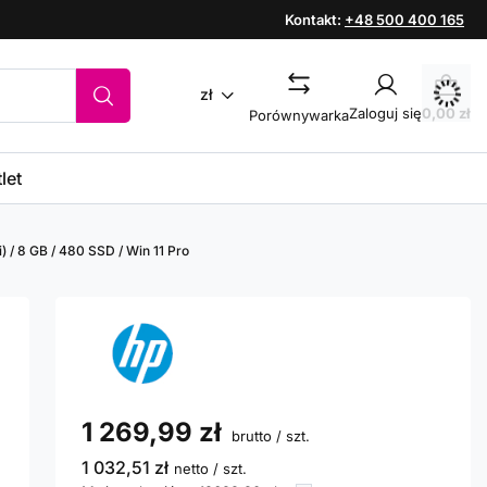
Kontakt:
+48 500 400 165
zł
Zaloguj się
0,00 zł
Porównywarka
let
) / 8 GB / 480 SSD / Win 11 Pro
1 269,99 zł
brutto
/
szt.
1 032,51 zł
netto
/
szt.