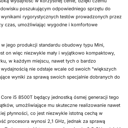
ysoką wydajność w korzystnej cenie, dzięki czemu
rodowisku poszukującym odpowiedniego sprzętu do
ej wynikami rygorystycznych testów prowadzonych przez
szy czas, umożliwiając wygodne i komfortowe
 w jego produkcji standardu obudowy typu Mini,
jest on więc niezwykle mały i wyjątkowo kompaktowy,
rku, w każdym miejscu, nawet tych o bardzo
i wydajnością nie odstaje wcale od swoich "większych
jące wyniki za sprawą swoich specjalnie dobranych do
 Core i5 8500T będący jednostką ósmej generacji tego
wątków, umożliwiające mu skuteczne realizowanie nawet
j płynności, co jest niezwykle istotną cechą w
ść procesora wynosi 2,1 GHz, jednak za sprawą