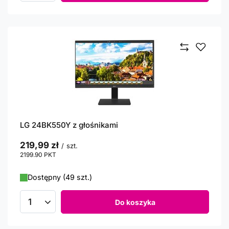
LG 24BK550Y z głośnikami
219,99 zł
/
szt.
2199.90
PKT
punktów
Dostępny (49 szt.)
Do koszyka
Ilość produktów