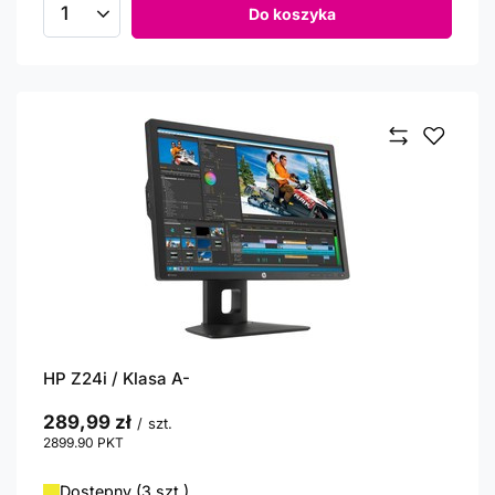
Do koszyka
Ilość produktów
HP Z24i / Klasa A-
289,99 zł
/
szt.
2899.90
PKT
punktów
Dostępny (3 szt.)