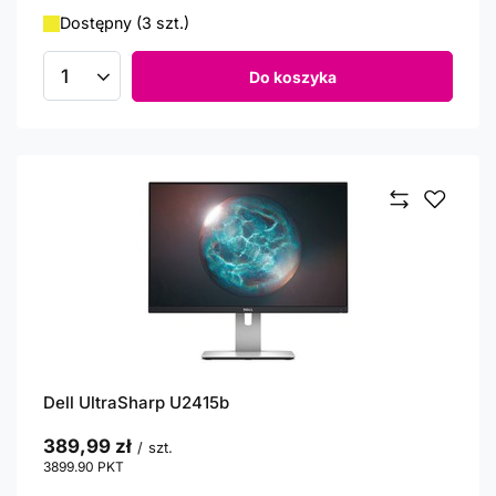
Dostępny (3 szt.)
Do koszyka
Ilość produktów
Dell UltraSharp U2415b
389,99 zł
/
szt.
3899.90
PKT
punktów