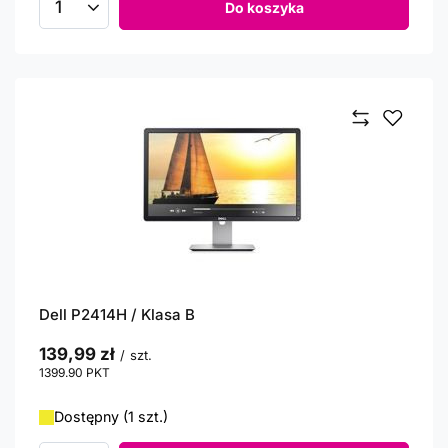
Do koszyka
Ilość produktów
Dell P2414H / Klasa B
139,99 zł
/
szt.
1399.90
PKT
punktów
Dostępny (1 szt.)