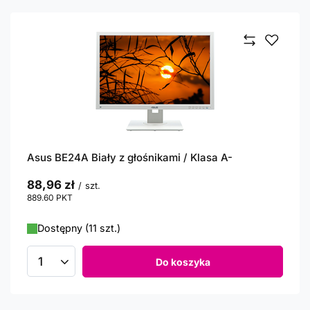
Asus BE24A Biały z głośnikami / Klasa A-
88,96 zł
/
szt.
889.60
PKT
punktów
Dostępny (11 szt.)
Do koszyka
Ilość produktów