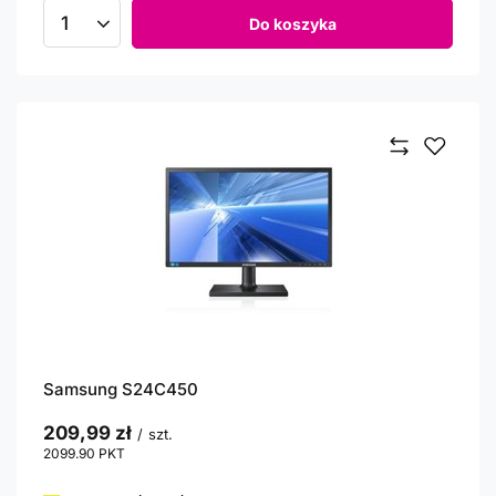
Do koszyka
Ilość produktów
Samsung S24C450
209,99 zł
/
szt.
2099.90
PKT
punktów