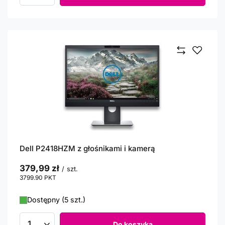
Dell P2418HZM z głośnikami i kamerą
379,99 zł
/
szt.
3799.90
PKT
punktów
Dostępny (5 szt.)
Do koszyka