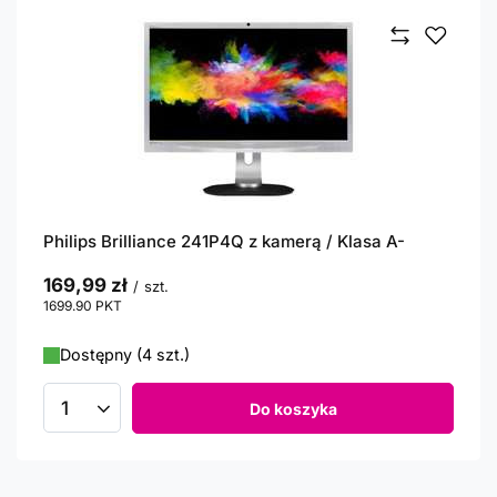
Philips Brilliance 241P4Q z kamerą / Klasa A-
169,99 zł
/
szt.
1699.90
PKT
punktów
Dostępny (4 szt.)
Do koszyka
Ilość produktów