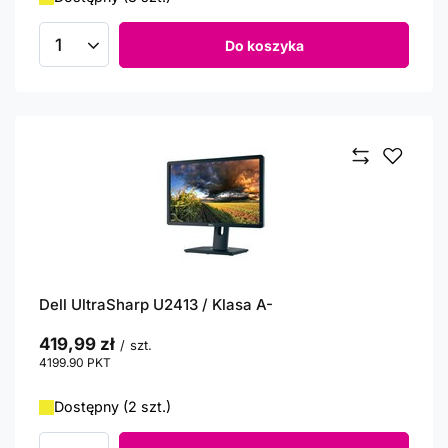
Do koszyka
Ilość produktów
Dell UltraSharp U2413 / Klasa A-
419,99 zł
/
szt.
4199.90
PKT
punktów
Dostępny (2 szt.)