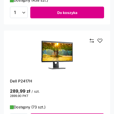
Dostępny (438 szt.)
Do koszyka
Ilość produktów
Dell P2417H
289,99 zł
/
szt.
2899.90
PKT
punktów
Dostępny (73 szt.)