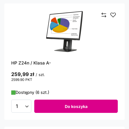
HP Z24n / Klasa A-
259,99 zł
/
szt.
2599.90
PKT
punktów
Dostępny (6 szt.)
Do koszyka
Ilość produktów