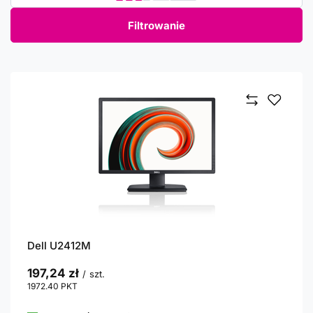
Filtrowanie
Dell U2412M
197,24 zł
/
szt.
1972.40
PKT
punktów