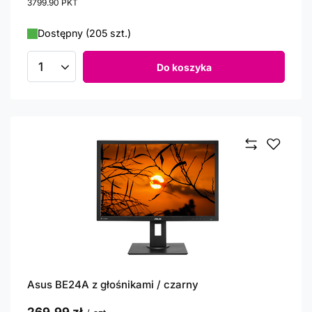
3799.90
PKT
punktów
Dostępny (205 szt.)
Do koszyka
Ilość produktów
Asus BE24A z głośnikami / czarny