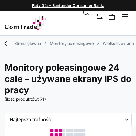
Raty 0% – Santander Consumer Bank.
Strona główna
Monitory poleasingowe
Wielkość ekranu
Monitory poleasingowe 24
cale – używane ekrany IPS do
pracy
(ilość produktów:
71
)
Zmień sortowanie
Najlepsza trafność