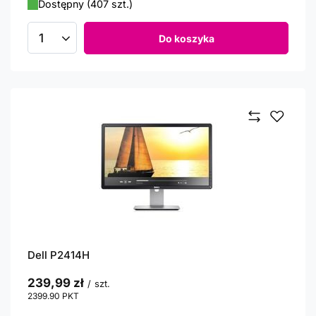
Dostępny (407 szt.)
Do koszyka
Ilość produktów
Dell P2414H
239,99 zł
/
szt.
2399.90
PKT
punktów