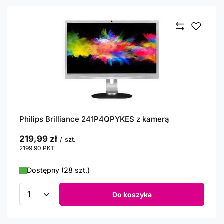
Philips Brilliance 241P4QPYKES z kamerą
219,99 zł
/
szt.
2199.90
PKT
punktów
Dostępny (28 szt.)
Do koszyka
Ilość produktów