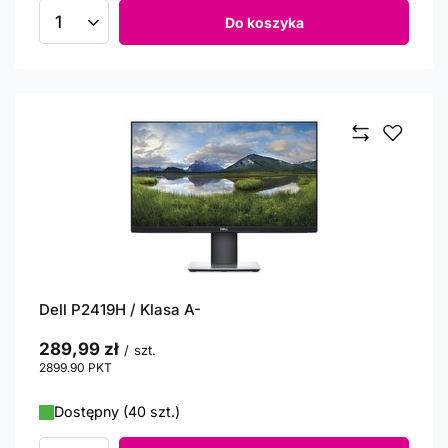
Do koszyka
Ilość produktów
Dell P2419H / Klasa A-
289,99 zł
/
szt.
2899.90
PKT
punktów
Dostępny (40 szt.)