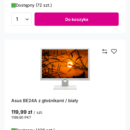
Dostępny (72 szt.)
Do koszyka
Ilość produktów
Asus BE24A z głośnikami / biały
119,99 zł
/
szt.
1199.90
PKT
punktów