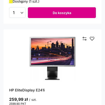
Dostępny (1 szt.)
Do koszyka
Ilość produktów
HP EliteDisplay E241i
259,99 zł
/
szt.
2599.90
PKT
punktów