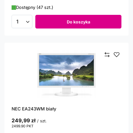
Dostępny (47 szt.)
Do koszyka
Ilość produktów
NEC EA243WM biały
249,99 zł
/
szt.
2499.90
PKT
punktów