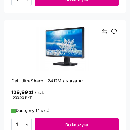
Ilość produktów
Dell UltraSharp U2412M / Klasa A-
129,99 zł
/
szt.
1299.90
PKT
punktów
Dostępny (4 szt.)
Do koszyka
Ilość produktów