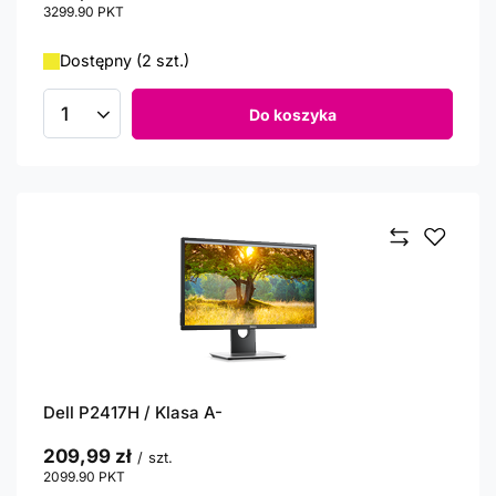
3299.90
PKT
punktów
Dostępny (2 szt.)
Do koszyka
Ilość produktów
Dell P2417H / Klasa A-
209,99 zł
/
szt.
2099.90
PKT
punktów