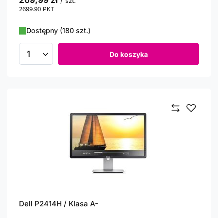
269,99 zł
/
szt.
2699.90
PKT
punktów
Dostępny (180 szt.)
Do koszyka
Ilość produktów
Dell P2414H / Klasa A-