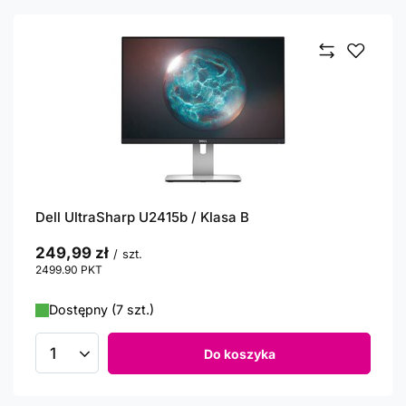
Dell UltraSharp U2415b / Klasa B
249,99 zł
/
szt.
2499.90
PKT
punktów
Dostępny (7 szt.)
Do koszyka
Ilość produktów