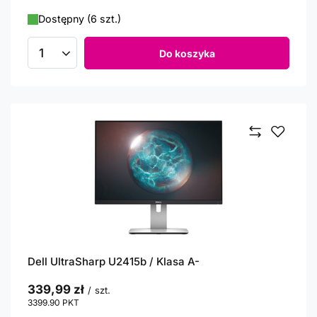
Dostępny (6 szt.)
Do koszyka
Ilość produktów
Dell UltraSharp U2415b / Klasa A-
339,99 zł
/
szt.
3399.90
PKT
punktów