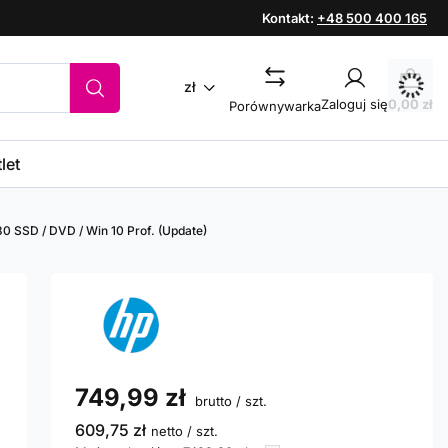
Kontakt:
+48 500 400 165
zł
Zaloguj się
0,00 zł
Porównywarka
let
80 SSD / DVD / Win 10 Prof. (Update)
749,99 zł
brutto
/
szt.
609,75 zł
netto
/
szt.