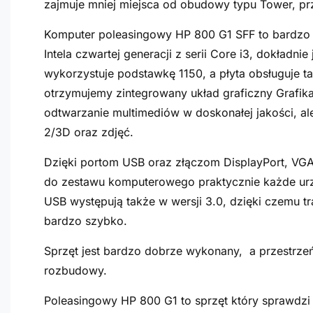
zajmuje mniej miejsca od obudowy typu Tower, p
Komputer poleasingowy HP 800 G1 SFF to bardzo 
Intela czwartej generacji z serii Core i3, dokładni
wykorzystuje podstawkę 1150, a płyta obsługuje t
otrzymujemy zintegrowany układ graficzny Grafika 
odtwarzanie multimediów w doskonałej jakości, al
2/3D oraz zdjęć.
Dzięki portom USB oraz złączom DisplayPort, VG
do zestawu komputerowego praktycznie każde urz
USB występują także w wersji 3.0, dzięki czemu tr
bardzo szybko.
Sprzęt jest bardzo dobrze wykonany, a przestrz
rozbudowy.
Poleasingowy HP 800 G1 to sprzęt który sprawdzi