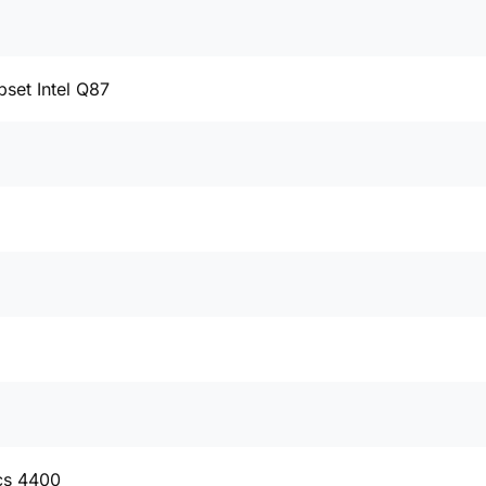
pset Intel Q87
cs 4400