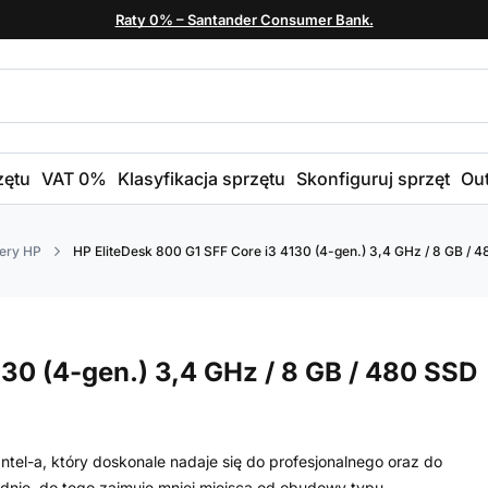
Raty 0% – Santander Consumer Bank.
zętu
VAT 0%
Klasyfikacja sprzętu
Skonfiguruj sprzęt
Out
ery HP
HP EliteDesk 800 G1 SFF Core i3 4130 (4-gen.) 3,4 GHz / 8 GB / 4
130 (4-gen.) 3,4 GHz / 8 GB / 480 SSD
tel-a, który doskonale nadaje się do profesjonalnego oraz do
nie, do tego zajmuje mniej miejsca od obudowy typu...