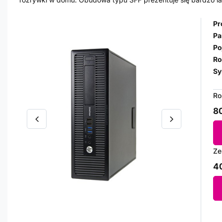
Pr
Pa
Po
Ro
Sy
Ro
80
Ze
40