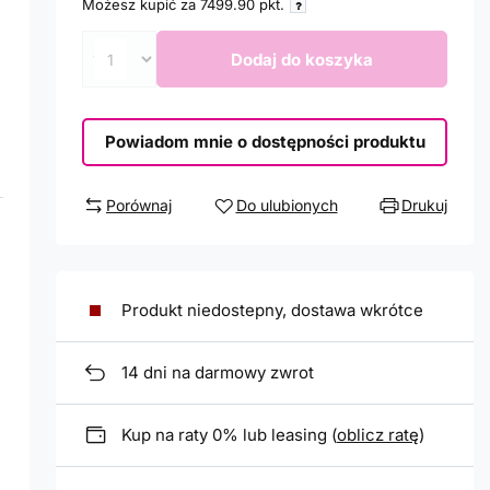
Możesz kupić za
7499.90
pkt.
Dodaj do koszyka
Powiadom mnie o dostępności produktu
Porównaj
Do ulubionych
Drukuj
Produkt niedostepny, dostawa wkrótce
14
dni na darmowy zwrot
Kup na raty 0% lub leasing (
oblicz ratę
)