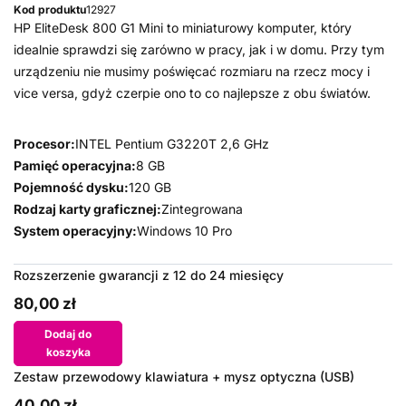
Kod produktu
12927
HP EliteDesk 800 G1 Mini to miniaturowy komputer, który
idealnie sprawdzi się zarówno w pracy, jak i w domu. Przy tym
urządzeniu nie musimy poświęcać rozmiaru na rzecz mocy i
vice versa, gdyż czerpie ono to co najlepsze z obu światów.
Procesor:
INTEL Pentium G3220T 2,6 GHz
Pamięć operacyjna:
8 GB
Pojemność dysku:
120 GB
Rodzaj karty graficznej:
Zintegrowana
System operacyjny:
Windows 10 Pro
Rozszerzenie gwarancji z 12 do 24 miesięcy
80,00 zł
Dodaj do
koszyka
Zestaw przewodowy klawiatura + mysz optyczna (USB)
40,00 zł