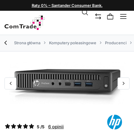
Raty 0% – Santander Consumer Bank.
Strona główna
Komputery poleasingowe
Producenci
6 opinii
5 /5