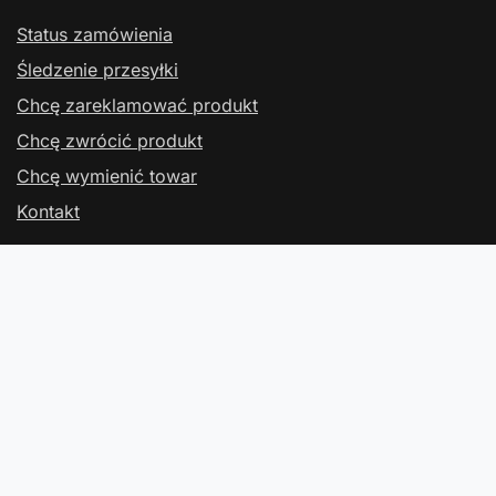
Status zamówienia
Śledzenie przesyłki
Chcę zareklamować produkt
Chcę zwrócić produkt
Chcę wymienić towar
Kontakt
Konto
Regulaminy
Kontakt
W sklepie prezentujemy ceny brutto (z VAT).
Stawki VAT dla konsumentów z kraju:
Polska
.