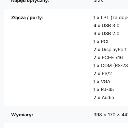
Napęd optyczny:
brak
Złącza / porty:
1 x LPT (za dopł
4 x USB 3.0
6 x USB 2.0
1 x PCI
2 x DisplayPort
2 x PCI-E x16
1 x COM (RS-23
2 x PS/2
1 x VGA
1 x RJ-45
2 x Audio
Wymiary:
398 x 170 x 4