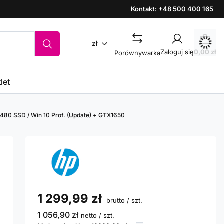
Kontakt:
+48 500 400 165
zł
Zaloguj się
0,00 zł
Porównywarka
let
 480 SSD / Win 10 Prof. (Update) + GTX1650
1 299,99 zł
brutto
/
szt.
1 056,90 zł
netto
/
szt.