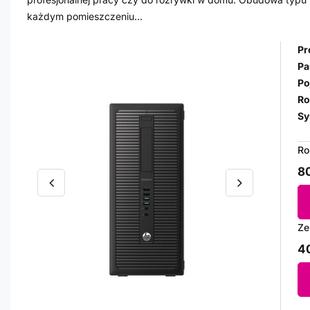
każdym pomieszczeniu...
Pr
Pa
Po
Ro
Sy
Ro
80
Ze
40