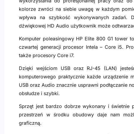
wykorzystania do profesjonalnej pracy oraz 
kolorze zwróci na siebie uwagę w każdym pomi
wpływa na szybkość wykonywanych zadań. Dzi
dźwiękowej HD Audio użytkownik może odtwarzać f
Komputer poleasingowy HP Elite
800 G1
tower to
czwartej generacji procesor Intela – Core i5. P
także procesory Core i7.
Dzięki wejściom USB oraz RJ-45 (LAN) jeste
komputerowego praktycznie każde urządzenie mu
USB oraz Audio znacznie usprawni podłączanie n
obsłudze i szybki.
Sprzęt jest bardzo dobrze wykonany i świetnie 
przestrzeń w środku obudowy daje nam możl
graficzną.