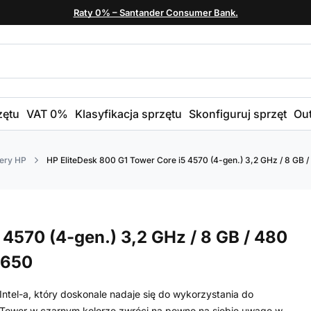
Raty 0% – Santander Consumer Bank.
zętu
VAT 0%
Klasyfikacja sprzętu
Skonfiguruj sprzęt
Out
ery HP
HP EliteDesk 800 G1 Tower Core i5 4570 (4-gen.) 3,2 GHz / 8 GB /
 4570 (4-gen.) 3,2 GHz / 8 GB / 480
1650
ntel-a, który doskonale nadaje się do wykorzystania do
 Tower w czarnym kolorze zwróci na pewno na siebie uwagę w