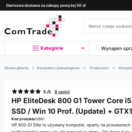
Darmowa dostawa za zakupy powyżej 50 zł
Kategorie
Wynajem spr
Strona główna
Komputery poleasingowe
Producenci
Komput
8 opinii
5 /5
HP EliteDesk 800 G1 Tower Core i5
SSD / Win 10 Prof. (Update) + GTX
Kod produktu
12891
HP 800 G1 Elite to używany komputer, oparty na procesorach I
profesjonalnej pracy czy do rozrywki w domu. Obudowa typu