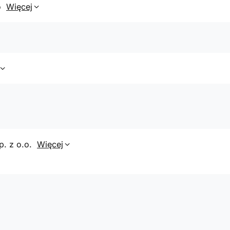
o
Więcej
p. z o.o.
Więcej