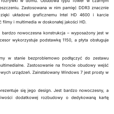
do rozrywki w domu. Obudowa typu Tower w czarnym
eszczeniu. Zastosowana w nim pamięć DDR3 znacznie
ęki układowi graficznemu Intel HD 4600 i karcie
ilmy i multimedia w doskonałej jakości HD.
 bardzo nowoczesna konstrukcja – wyposażony jest w
rocesor wykorzystuje podstawkę 1150, a płyta obsługuje
śmy w stanie bezproblemowo podłączyć do zestawu
ltimedialne. Zastosowanie na froncie obudowy wejść
owych urządzeń. Zainstalowany Windows 7 jest prosty w
prezentuje się jego design. Jest bardzo nowoczesny, a
iwości dodatkowej rozbudowy o dedykowaną kartę