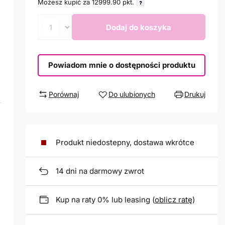
Możesz kupić za
12999.90
pkt.
Dodaj do koszyka
Powiadom mnie o dostępności produktu
Porównaj
Do ulubionych
Drukuj
Produkt niedostepny, dostawa wkrótce
14
dni na darmowy zwrot
Kup na raty 0% lub leasing (
oblicz ratę
)