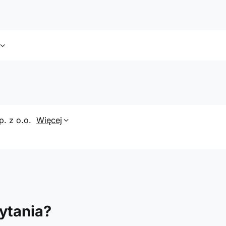
p. z o.o.
Więcej
ytania?