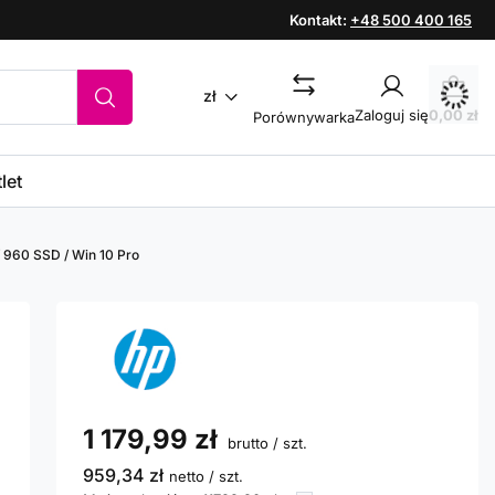
Kontakt:
+48 500 400 165
zł
Zaloguj się
0,00 zł
Porównywarka
let
/ 960 SSD / Win 10 Pro
1 179,99 zł
brutto
/
szt.
959,34 zł
netto
/
szt.