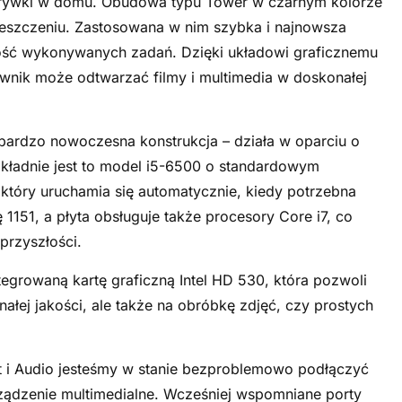
ozrywki w domu. Obudowa typu Tower w czarnym kolorze
eszczeniu. Zastosowana w nim szybka i najnowsza
ść wykonywanych zadań. Dzięki układowi graficznemu
wnik może odtwarzać filmy i multimedia w doskonałej
bardzo nowoczesna konstrukcja – działa w oparciu o
 dokładnie jest to model i5-6500 o standardowym
który uruchamia się automatycznie, kiedy potrzebna
1151, a płyta obsługuje także procesory Core i7, co
przyszłości.
growaną kartę graficzną Intel HD 530, która pozwoli
ałej jakości, ale także na obróbkę zdjęć, czy prostych
t i Audio jesteśmy w stanie bezproblemowo podłączyć
ądzenie multimedialne. Wcześniej wspomniane porty