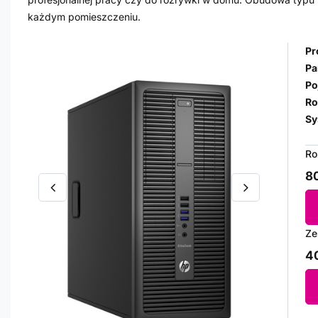
każdym pomieszczeniu.
Pr
Pa
Po
Ro
Sy
Ro
80
Ze
40