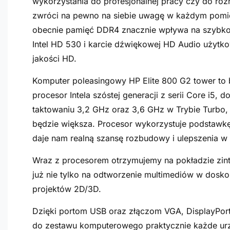
wykorzystania do profesjonalnej pracy czy do r
zwróci na pewno na siebie uwagę w każdym pomi
obecnie pamięć DDR4 znacznie wpływa na szybko
Intel HD 530 i karcie dźwiękowej HD Audio użytko
jakości HD.
Komputer poleasingowy HP Elite 800 G2 tower to 
procesor Intela szóstej generacji z serii Core i5,
taktowaniu 3,2 GHz oraz 3,6 GHz w Trybie Turbo, 
będzie większa. Procesor wykorzystuje podstawkę 
daje nam realną szansę rozbudowy i ulepszenia w 
Wraz z procesorem otrzymujemy na pokładzie zinte
już nie tylko na odtworzenie multimediów w doskon
projektów 2D/3D.
Dzięki portom USB oraz złączom VGA, DisplayPor
do zestawu komputerowego praktycznie każde urz