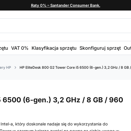
Raty 0% – Santander Consumer Bank.
zętu
VAT 0%
Klasyfikacja sprzętu
Skonfiguruj sprzęt
Out
ery HP
HP EliteDesk 800 G2 Tower Core i5 6500 (6-gen.) 3,2 GHz / 8 GB 
 6500 (6-gen.) 3,2 GHz / 8 GB / 960
ntel-a, który doskonale nadaje się do wykorzystania do
 Tower w czarnym kolorze zwróci na pewno na siebie uwagę w