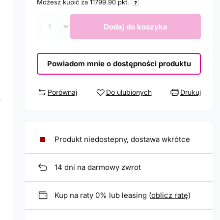
Możesz kupić za
11799.90
pkt.
Dodaj do koszyka
Powiadom mnie o dostępności produktu
Porównaj
Do ulubionych
Drukuj
Produkt niedostepny, dostawa wkrótce
14
dni na darmowy zwrot
Kup na raty 0% lub leasing (
oblicz ratę
)