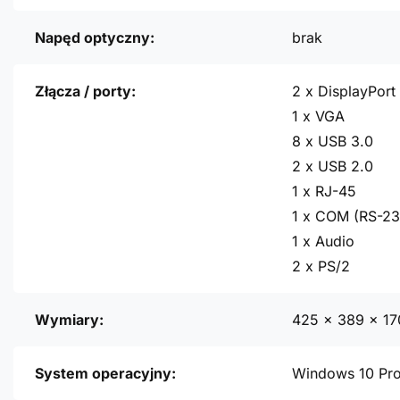
Napęd optyczny:
brak
Złącza / porty:
2 x DisplayPort
1 x VGA
8 x USB 3.0
2 x USB 2.0
1 x RJ-45
1 x COM (RS-23
1 x Audio
2 x PS/2
Wymiary:
425 x 389 x 1
System operacyjny:
Windows 10 Pr