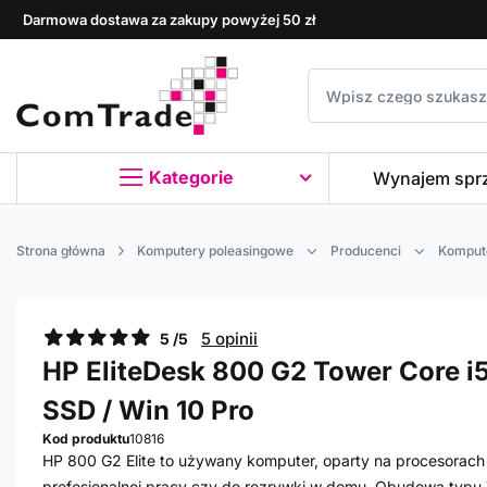
Darmowa dostawa za zakupy powyżej 50 zł
Kategorie
Wynajem spr
Strona główna
Komputery poleasingowe
Producenci
Komput
5 opinii
5 /5
HP EliteDesk 800 G2 Tower Core i5
SSD / Win 10 Pro
Kod produktu
10816
HP 800 G2 Elite to używany komputer, oparty na procesorach I
profesjonalnej pracy czy do rozrywki w domu. Obudowa typu