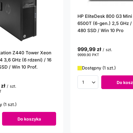
HP EliteDesk 800 G3 Mini
6500T (6-gen.) 2,5 GHz / 
480 SSD / Win 10 Pro
999,99 zł
/
szt.
tation Z440 Tower Xeon
9999.90
PKT
punktów
 3,6 GHz (6 rdzeni) / 16
SSD / Win 10 Prof.
Dostępny (1 szt.)
Do kosz
Ilość produktów
 zł
/
szt.
T
punktów
 (1 szt.)
Do koszyka
roduktów