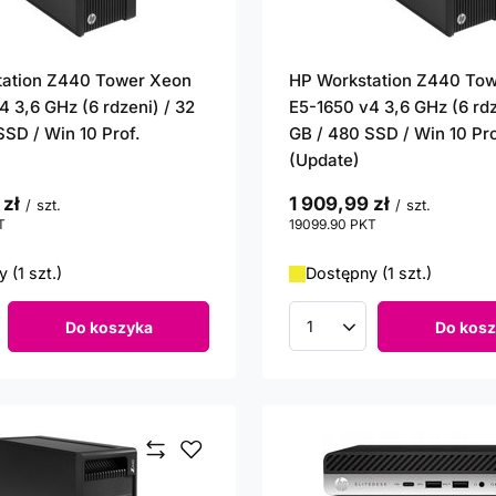
tation Z440 Tower Xeon
HP Workstation Z440 To
4 3,6 GHz (6 rdzeni) / 32
E5-1650 v4 3,6 GHz (6 rdz
SSD / Win 10 Prof.
GB / 480 SSD / Win 10 Pro
(Update)
 zł
1 909,99 zł
/
szt.
/
szt.
T
punktów
19099.90
PKT
punktów
 (1 szt.)
Dostępny (1 szt.)
Do koszyka
Do kosz
roduktów
Ilość produktów