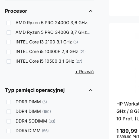
Procesor
AMD Ryzen 5 PRO 2400G 3,6 GHz
6
AMD Ryzen 5 PRO 3400G 3,7 GHz
3
INTEL Core i3 2100 3,1 GHz
5
INTEL Core i5 10400F 2,9 GHz
21
INTEL Core i5 10500 3,1 GHz
27
+ Rozwiń
Typ pamięci operacyjnej
DDR3 DIMM
5
HP Workst
GHz / 8 G
DDR4 DIMM
150
10 Prof. 
DDR4 SODIMM
63
DDR5 DIMM
1 189,99 
56
11899.90
PK