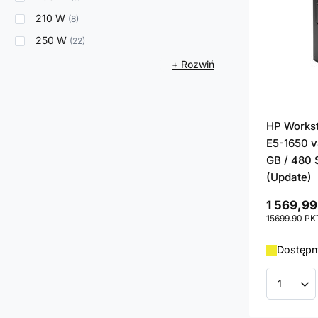
210 W
8
250 W
22
+ Rozwiń
HP Works
E5-1650 v4
GB / 480 
(Update)
1 569,99
15699.90
PK
Dostępny
Ilość p