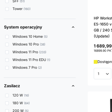
SFF
51
Tower
160
HP Works
E5-1650 v
System operacyjny
GB / 240 
(Update)
Windows 10 Home
5
Windows 10 Pro
38
1 689,99
16899.90
PK
Windows 11 Pro
233
Windows 11 Pro EDU
1
Dostępny
Windows 7 Pro
2
Ilość p
Zasilacz
120 W
16
180 W
64
200 W
5