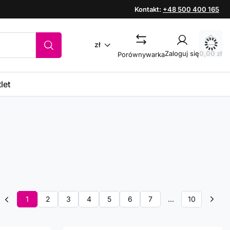
Kontakt:
+48 500 400 165
zł
Zaloguj się
0,00 zł
Porównywarka
let
1
2
3
4
5
6
7
...
10