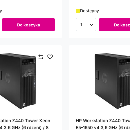
y
Dostępny
Do koszyka
Do kosz
roduktów
Ilość produktów
tation Z440 Tower Xeon
HP Workstation Z440 To
 3,6 GHz (6 rdzeni) / 8
E5-1650 v4 3,6 GHz (6 rdz