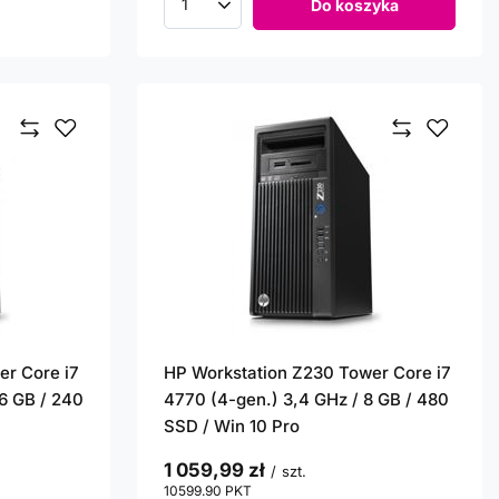
Do koszyka
Ilość produktów
er Core i7
HP Workstation Z230 Tower Core i7
16 GB / 240
4770 (4-gen.) 3,4 GHz / 8 GB / 480
SSD / Win 10 Pro
1 059,99 zł
/
szt.
10599.90
PKT
punktów