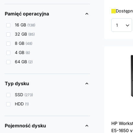
Dostępn
Pamięć operacyjna
16 GB
138
Ilość p
32 GB
85
8 GB
48
4 GB
6
64 GB
2
Typ dysku
SSD
273
HDD
1
HP Works
Pojemność dysku
E5-1650 v4