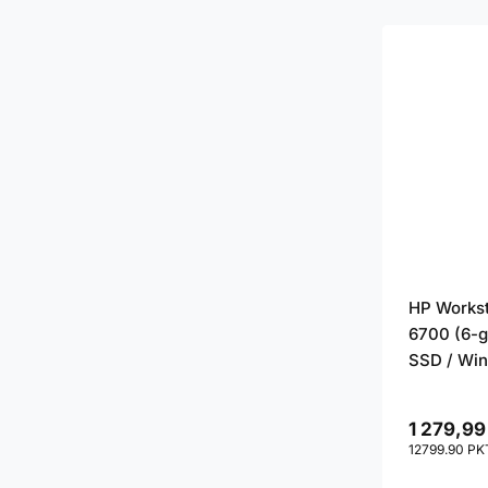
HP Workst
6700 (6-g
SSD / Win
1 279,99
12799.90
PK