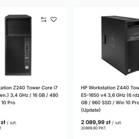
ation Z240 Tower Core i7
HP Workstation Z440 To
en.) 3,4 GHz / 16 GB / 480
E5-1650 v4 3,6 GHz (6 rdz
 10 Pro
GB / 960 SSD / Win 10 Pro
(Update)
 zł
2 089,99 zł
/
szt.
/
szt.
T
punktów
20899.90
PKT
punktów