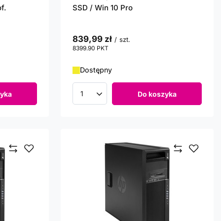
f.
SSD / Win 10 Pro
839,99 zł
/
szt.
8399.90
PKT
punktów
Dostępny
yka
Do koszyka
Ilość produktów