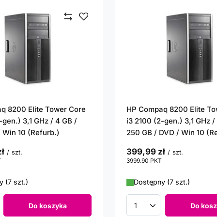
 8200 Elite Tower Core
HP Compaq 8200 Elite To
-gen.) 3,1 GHz / 4 GB /
i3 2100 (2-gen.) 3,1 GHz /
 Win 10 (Refurb.)
250 GB / DVD / Win 10 (Re
ł
399,99 zł
/
szt.
/
szt.
T
punktów
3999.90
PKT
punktów
 (7 szt.)
Dostępny (7 szt.)
Do koszyka
Do kosz
roduktów
Ilość produktów