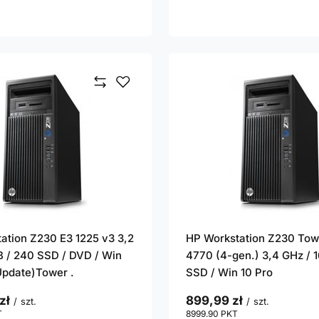
ation Z230 E3 1225 v3 3,2
HP Workstation Z230 Tow
B / 240 SSD / DVD / Win
4770 (4-gen.) 3,4 GHz / 
(Update)Tower .
SSD / Win 10 Pro
zł
899,99 zł
/
szt.
/
szt.
T
punktów
8999.90
PKT
punktów