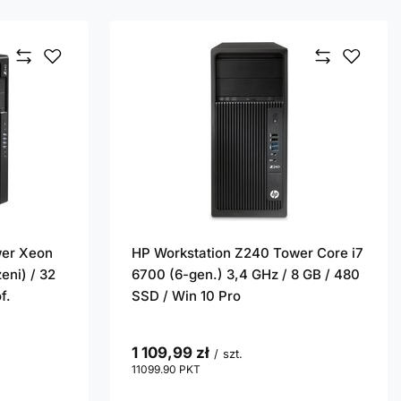
wer Xeon
HP Workstation Z240 Tower Core i7
eni) / 32
6700 (6-gen.) 3,4 GHz / 8 GB / 480
f.
SSD / Win 10 Pro
1 109,99 zł
/
szt.
11099.90
PKT
punktów