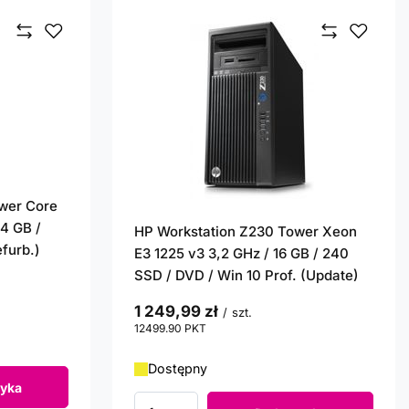
wer Core
 4 GB /
HP Workstation Z230 Tower Xeon
furb.)
E3 1225 v3 3,2 GHz / 16 GB / 240
SSD / DVD / Win 10 Prof. (Update)
1 249,99 zł
/
szt.
12499.90
PKT
punktów
Dostępny
yka