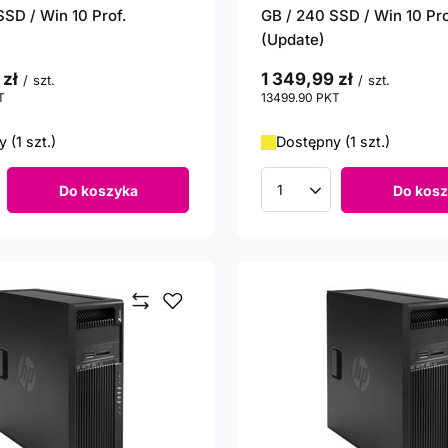
SSD / Win 10 Prof.
GB / 240 SSD / Win 10 Pro
(Update)
 zł
1 349,99 zł
/
szt.
/
szt.
T
punktów
13499.90
PKT
punktów
 (1 szt.)
Dostępny (1 szt.)
Do koszyka
Do kosz
roduktów
Ilość produktów