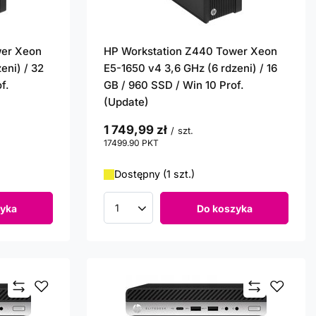
wer Xeon
HP Workstation Z440 Tower Xeon
eni) / 32
E5-1650 v4 3,6 GHz (6 rdzeni) / 16
f.
GB / 960 SSD / Win 10 Prof.
(Update)
1 749,99 zł
/
szt.
17499.90
PKT
punktów
Dostępny (1 szt.)
yka
Do koszyka
Ilość produktów