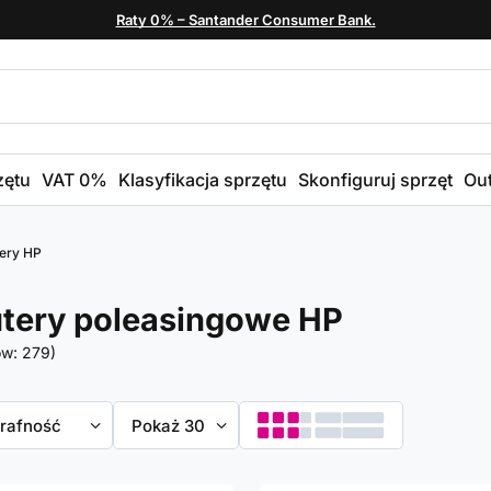
Raty 0% – Santander Consumer Bank.
zętu
VAT 0%
Klasyfikacja sprzętu
Skonfiguruj sprzęt
Out
ery HP
tery poleasingowe HP
ów:
279
)
towanie
trafność
Zmień ilość wyświetlanych produktów
Pokaż 30