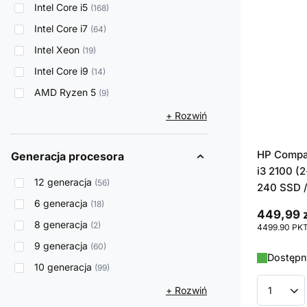
Intel Core i5
168
Intel Core i7
64
Intel Xeon
19
Intel Core i9
14
AMD Ryzen 5
9
+ Rozwiń
HP Compaq
Generacja procesora
i3 2100 (2
12 generacja
56
240 SSD /
6 generacja
18
449,99 z
8 generacja
2
4499.90
PK
9 generacja
60
Dostępny
10 generacja
99
+ Rozwiń
Ilość p