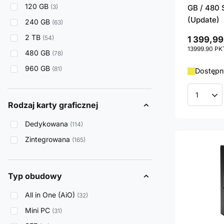
120 GB
3
GB / 480 
(Update)
240 GB
63
2 TB
54
1 399,99
13999.90
PK
480 GB
78
960 GB
81
Dostępny
Ilość p
Rodzaj karty graficznej
Dedykowana
114
Zintegrowana
165
Typ obudowy
All in One (AiO)
32
Mini PC
31