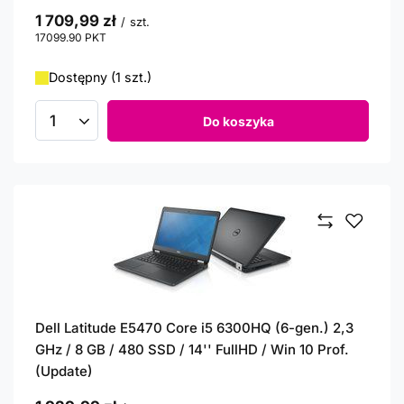
1 709,99 zł
/
szt.
17099.90
PKT
punktów
Dostępny (1 szt.)
Do koszyka
Ilość produktów
Dell Latitude E5470 Core i5 6300HQ (6-gen.) 2,3
GHz / 8 GB / 480 SSD / 14'' FullHD / Win 10 Prof.
(Update)