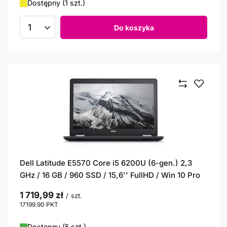
Dostępny (1 szt.)
Do koszyka
Ilość produktów
Dell Latitude E5570 Core i5 6200U (6-gen.) 2,3
GHz / 16 GB / 960 SSD / 15,6'' FullHD / Win 10 Pro
1 719,99 zł
/
szt.
17199.90
PKT
punktów
Dostępny (5 szt.)