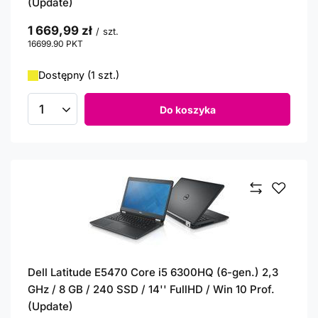
(Update)
1 669,99 zł
/
szt.
16699.90
PKT
punktów
Dostępny (1 szt.)
Do koszyka
Ilość produktów
Dell Latitude E5470 Core i5 6300HQ (6-gen.) 2,3
GHz / 8 GB / 240 SSD / 14'' FullHD / Win 10 Prof.
(Update)