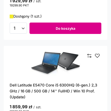
1 929,99 zł
/
szt.
19299.90
PKT
punktów
Dostępny (1 szt.)
Do koszyka
Ilość produktów
Dell Latitude E5470 Core i5 6300HQ (6-gen.) 2,3
GHz / 16 GB / 500 GB / 14'' FullHD / Win 10 Prof.
(Update)
1 859,99 zł
/
szt.