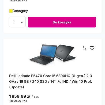
18599.90
PKT
punktów
Dostępny
Do koszyka
Ilość produktów
Dell Latitude E5470 Core i5 6300HQ (6-gen.) 2,3
GHz / 16 GB / 240 SSD / 14'' FullHD / Win 10 Prof.
(Update)
1 859,99 zł
/
szt.
18599.90
PKT
punktów