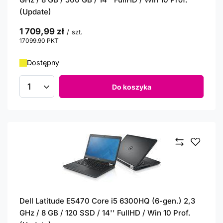
(Update)
1 709,99 zł
/
szt.
17099.90
PKT
punktów
Dostępny
Do koszyka
Ilość produktów
Dell Latitude E5470 Core i5 6300HQ (6-gen.) 2,3
GHz / 8 GB / 120 SSD / 14'' FullHD / Win 10 Prof.