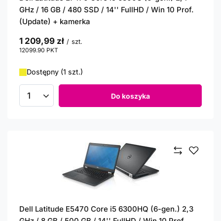
GHz / 16 GB / 480 SSD / 14'' FullHD / Win 10 Prof.
(Update) + kamerka
1 209,99 zł
/
szt.
12099.90
PKT
punktów
Dostępny (1 szt.)
Do koszyka
Ilość produktów
Dell Latitude E5470 Core i5 6300HQ (6-gen.) 2,3
GHz / 8 GB / 500 GB / 14'' FullHD / Win 10 Prof.