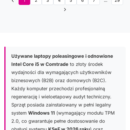
1
2
3
4
5
6
7
...
29
Używane laptopy poleasingowe i odnowione
Intel Core i5 w Comtrade
to złoty środek
wydajności dla wymagających użytkowników
biznesowych (B2B) oraz domowych (B2C).
Każdy komputer przechodzi profesjonalną
regenerację i wieloetapowy audyt techniczny.
Sprzęt posiada zainstalowany w pełni legalny
system
Windows 11
(wymagający modułu TPM
2.0, co gwarantuje pełne dostosowanie do
obsługi systemu
KSeF w 2026 roku
) oraz