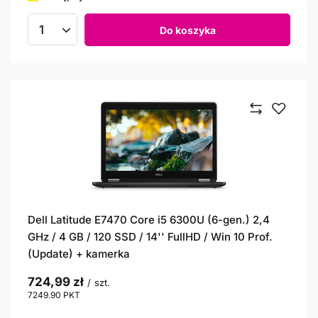
Do koszyka
Ilość produktów
Dell Latitude E7470 Core i5 6300U (6-gen.) 2,4
GHz / 4 GB / 120 SSD / 14'' FullHD / Win 10 Prof.
(Update) + kamerka
724,99 zł
/
szt.
7249.90
PKT
punktów