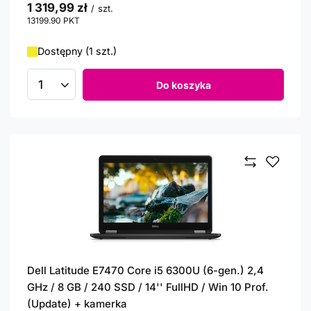
1 319,99 zł
/
szt.
13199.90
PKT
punktów
Dostępny (1 szt.)
Do koszyka
Ilość produktów
Dell Latitude E7470 Core i5 6300U (6-gen.) 2,4
GHz / 8 GB / 240 SSD / 14'' FullHD / Win 10 Prof.
(Update) + kamerka