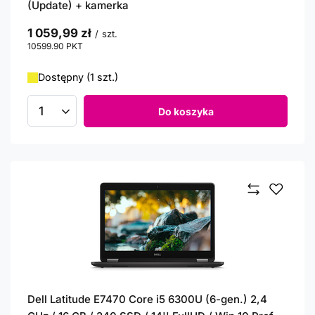
(Update) + kamerka
1 059,99 zł
/
szt.
10599.90
PKT
punktów
Dostępny (1 szt.)
Do koszyka
Ilość produktów
Dell Latitude E7470 Core i5 6300U (6-gen.) 2,4