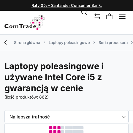
Raty 0% – Santander Consumer Bank.
Strona główna
Laptopy poleasingowe
Seria procesora
Laptopy poleasingowe i
używane Intel Core i5 z
gwarancją w cenie
(ilość produktów:
862
)
Zmień sortowanie
Najlepsza trafność