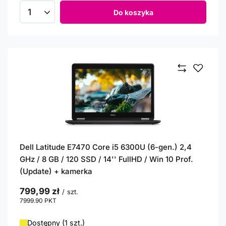
Do koszyka
Ilość produktów
Dell Latitude E7470 Core i5 6300U (6-gen.) 2,4
GHz / 8 GB / 120 SSD / 14'' FullHD / Win 10 Prof.
(Update) + kamerka
799,99 zł
/
szt.
7999.90
PKT
punktów
Dostępny (1 szt.)