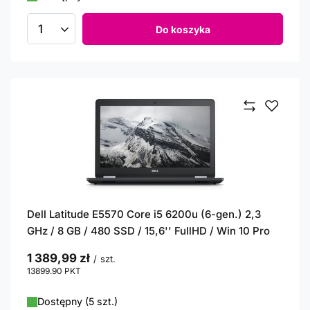
Do koszyka
Ilość produktów
Dell Latitude E5570 Core i5 6200u (6-gen.) 2,3
GHz / 8 GB / 480 SSD / 15,6'' FullHD / Win 10 Pro
1 389,99 zł
/
szt.
13899.90
PKT
punktów
Dostępny (5 szt.)