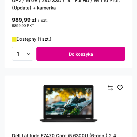
GHz / 16 GB / 240 SSD / 14'' FullHD / Win 10 Prof.
(Update) + kamerka
989,99 zł
/
szt.
9899.90
PKT
punktów
Dostępny (1 szt.)
Do koszyka
Ilość produktów
Dell Latitude E7470 Core i5 6300U (6-gen.) 2,4