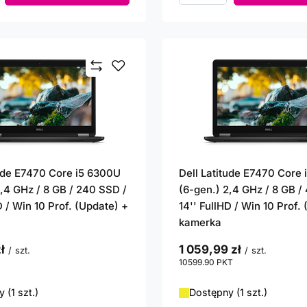
tude E7470 Core i5 6300U
Dell Latitude E7470 Core
2,4 GHz / 8 GB / 240 SSD /
(6-gen.) 2,4 GHz / 8 GB /
D / Win 10 Prof. (Update) +
14'' FullHD / Win 10 Prof.
kamerka
ł
1 059,99 zł
/
szt.
/
szt.
punktów
10599.90
PKT
punktów
 (1 szt.)
Dostępny (1 szt.)