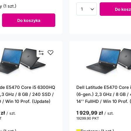
 (1 szt.)
Do kosz
Ilość produktów
Do koszyka
roduktów
tude E5470 Core i5 6300HQ
Dell Latitude E5470 Core
2,3 GHz / 8 GB / 240 SSD /
(6-gen.) 2,3 GHz / 8 GB /
D / Win 10 Prof. (Update)
14'' FullHD / Win 10 Prof.
 zł
1 929,99 zł
/
szt.
/
szt.
T
punktów
19299.90
PKT
punktów