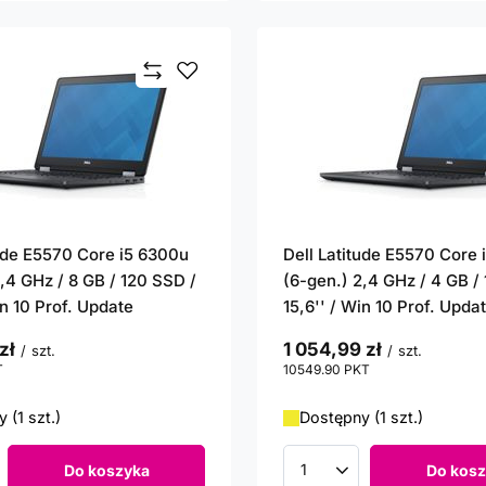
tude E5570 Core i5 6300u
Dell Latitude E5570 Core
,4 GHz / 8 GB / 120 SSD /
(6-gen.) 2,4 GHz / 4 GB /
in 10 Prof. Update
15,6'' / Win 10 Prof. Upda
zł
1 054,99 zł
/
szt.
/
szt.
T
punktów
10549.90
PKT
punktów
 (1 szt.)
Dostępny (1 szt.)
Do koszyka
Do kosz
roduktów
Ilość produktów