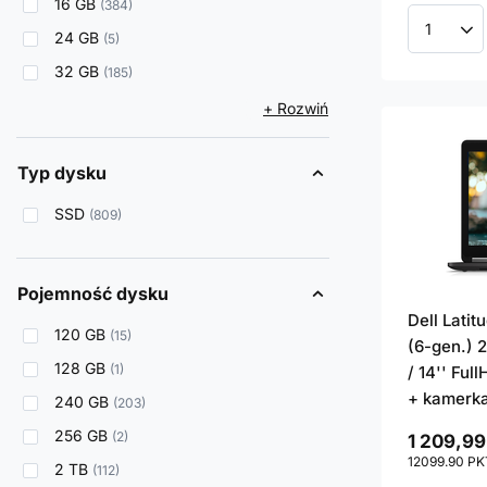
16 GB
384
24 GB
Ilość p
5
32 GB
185
+ Rozwiń
Typ dysku
SSD
809
Pojemność dysku
Dell Lati
120 GB
15
(6-gen.) 
128 GB
1
/ 14'' Ful
+ kamerk
240 GB
203
256 GB
2
1 209,99
12099.90
PK
2 TB
112