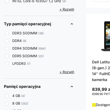
INTEL Core i5 1035G7 1,2 GHz
4
+ Rozwiń
Typ pamięci operacyjnej
DDR3 SODIMM
36
DDR4
9
DDR4 SODIMM
684
DDR5 SODIMM
20
Dell Lati
LPDDR3
7
(6-gen.) 
+ Rozwiń
14'' FullH
kamerka
Pamięć operacyjna
839,99 z
8399.90
PKT
4 GB
4
8 GB
262
Dostępny