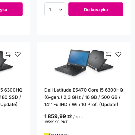
yka
Do koszyka
Ilość produktów
 i5 6300HQ
Dell Latitude E5470 Core i5 6300HQ
 480 SSD /
(6-gen.) 2,3 GHz / 16 GB / 500 GB /
 (Update)
14'' FullHD / Win 10 Prof. (Update)
1 859,99 zł
/
szt.
18599.90
PKT
punktów