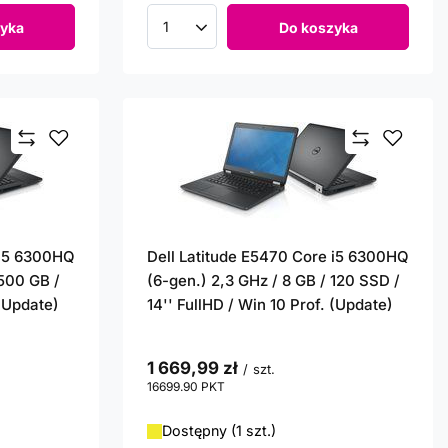
yka
Do koszyka
Ilość produktów
 i5 6300HQ
Dell Latitude E5470 Core i5 6300HQ
 500 GB /
(6-gen.) 2,3 GHz / 8 GB / 120 SSD /
 (Update)
14'' FullHD / Win 10 Prof. (Update)
1 669,99 zł
/
szt.
16699.90
PKT
punktów
Dostępny (1 szt.)