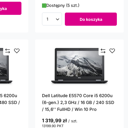
Dostępny (5 szt.)
yka
Do koszyka
Ilość produktów
 i5 6200u
Dell Latitude E5570 Core i5 6200u
 480 SSD /
(6-gen.) 2,3 GHz / 16 GB / 240 SSD
/ 15,6'' FullHD / Win 10 Pro
1 319,99 zł
/
szt.
13199.90
PKT
punktów