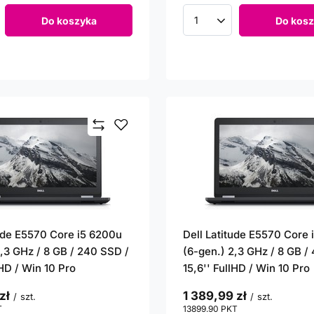
Do koszyka
Do kosz
roduktów
Ilość produktów
tude E5570 Core i5 6200u
Dell Latitude E5570 Core
2,3 GHz / 8 GB / 240 SSD /
(6-gen.) 2,3 GHz / 8 GB /
lHD / Win 10 Pro
15,6'' FullHD / Win 10 Pro
zł
1 389,99 zł
/
szt.
/
szt.
T
punktów
13899.90
PKT
punktów