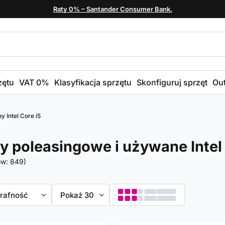
Raty 0% – Santander Consumer Bank.
zętu
VAT 0%
Klasyfikacja sprzętu
Skonfiguruj sprzęt
Out
y Intel Core i5
y poleasingowe i używane Intel 
ów:
849
)
towanie
trafność
Zmień ilość wyświetlanych produktów
Pokaż 30