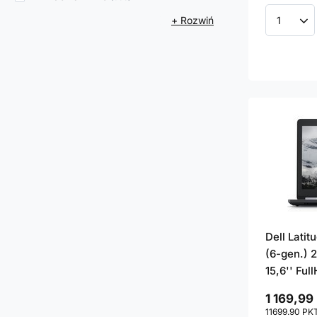
+ Rozwiń
Ilość p
Dell Lati
(6-gen.) 
15,6'' Ful
1 169,99 
11699.90
PK