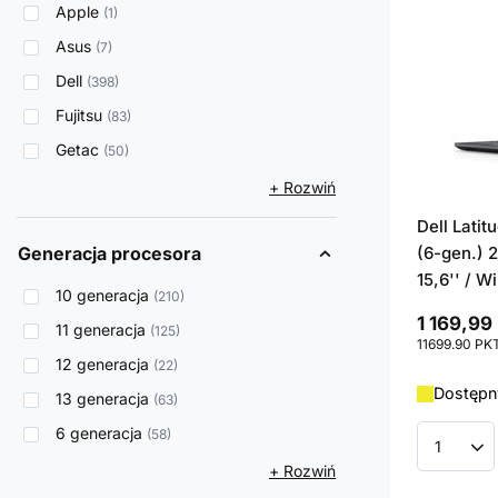
Apple
1
Asus
7
Dell
398
Fujitsu
83
Getac
50
+ Rozwiń
Dell Lati
Generacja procesora
(6-gen.) 
15,6'' / W
10 generacja
210
1 169,99 
11 generacja
125
11699.90
PK
12 generacja
22
Dostępny
13 generacja
63
6 generacja
58
Ilość p
+ Rozwiń