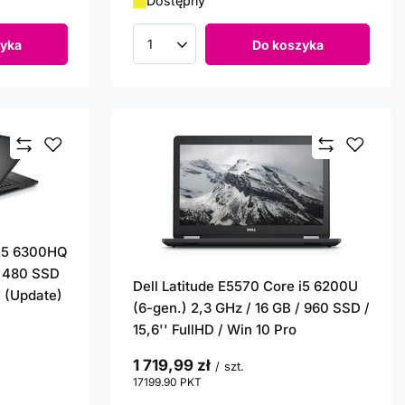
Dostępny
yka
Do koszyka
Ilość produktów
 i5 6300HQ
/ 480 SSD
Dell Latitude E5570 Core i5 6200U
. (Update)
(6-gen.) 2,3 GHz / 16 GB / 960 SSD /
15,6'' FullHD / Win 10 Pro
1 719,99 zł
/
szt.
17199.90
PKT
punktów