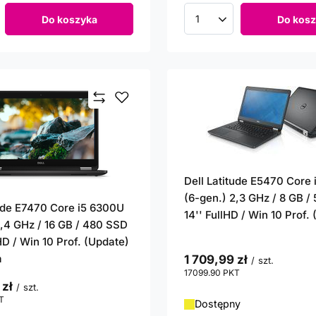
Do koszyka
Do kosz
roduktów
Ilość produktów
Dell Latitude E5470 Core
(6-gen.) 2,3 GHz / 8 GB /
tude E7470 Core i5 6300U
14'' FullHD / Win 10 Prof.
2,4 GHz / 16 GB / 480 SSD
lHD / Win 10 Prof. (Update)
a
1 709,99 zł
/
szt.
17099.90
PKT
punktów
 zł
/
szt.
T
punktów
Dostępny