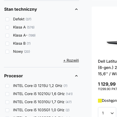
Stan techniczny
Defekt
37
Klasa A
576
Klasa A-
199
Klasa B
7
Nowy
20
+ Rozwiń
Dell Lati
(6-gen.) 2
15,6'' / W
Procesor
1 129,99 
INTEL Core i3 1215U 1,2 GHz
7
11299.90
PK
INTEL Core i5 10210U 1,6 GHz
141
Dostępny
INTEL Core i5 10310U 1,7 GHz
47
INTEL Core i5 1035G1 1,0 GHz
2
Ilość p