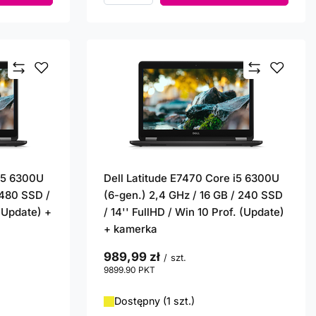
 i5 6300U
Dell Latitude E7470 Core i5 6300U
 480 SSD /
(6-gen.) 2,4 GHz / 16 GB / 240 SSD
 (Update) +
/ 14'' FullHD / Win 10 Prof. (Update)
+ kamerka
989,99 zł
/
szt.
9899.90
PKT
punktów
Dostępny (1 szt.)