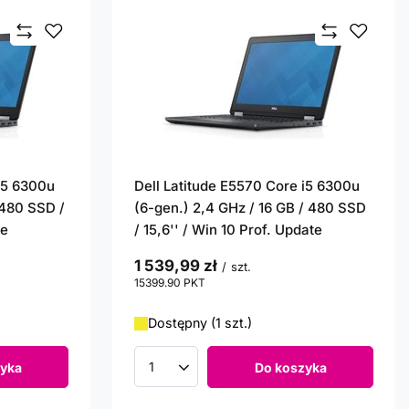
 i5 6300u
Dell Latitude E5570 Core i5 6300u
 480 SSD /
(6-gen.) 2,4 GHz / 16 GB / 480 SSD
te
/ 15,6'' / Win 10 Prof. Update
1 539,99 zł
/
szt.
15399.90
PKT
punktów
Dostępny (1 szt.)
yka
Do koszyka
Ilość produktów