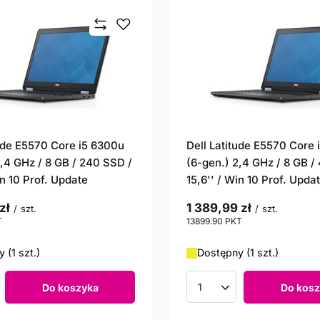
tude E5570 Core i5 6300u
Dell Latitude E5570 Core
2,4 GHz / 8 GB / 240 SSD /
(6-gen.) 2,4 GHz / 8 GB /
in 10 Prof. Update
15,6'' / Win 10 Prof. Upda
zł
1 389,99 zł
/
szt.
/
szt.
T
punktów
13899.90
PKT
punktów
 (1 szt.)
Dostępny (1 szt.)
Do koszyka
Do kosz
roduktów
Ilość produktów