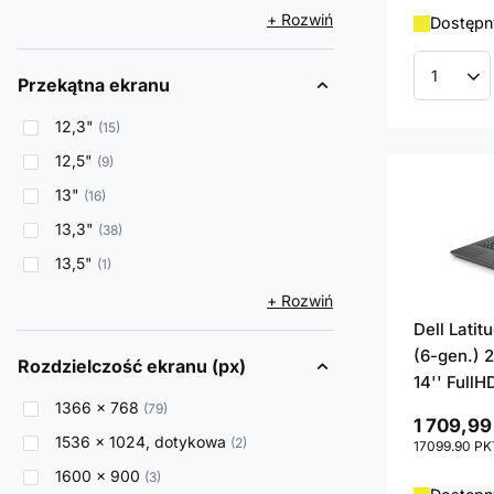
+ Rozwiń
Dostępny
Przekątna ekranu
Ilość p
12,3"
15
12,5"
9
13"
16
13,3"
38
13,5"
1
+ Rozwiń
Dell Lati
(6-gen.) 
Rozdzielczość ekranu (px)
14'' FullH
1366 x 768
79
1 709,99
1536 x 1024, dotykowa
2
17099.90
PK
1600 x 900
3