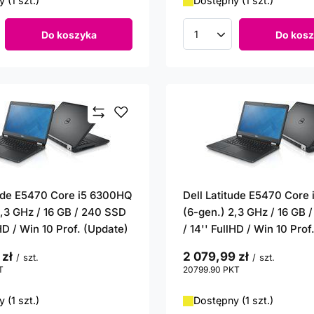
 (1 szt.)
Dostępny (1 szt.)
Do koszyka
Do kosz
roduktów
Ilość produktów
tude E5470 Core i5 6300HQ
Dell Latitude E5470 Core
2,3 GHz / 16 GB / 240 SSD
(6-gen.) 2,3 GHz / 16 GB 
lHD / Win 10 Prof. (Update)
/ 14'' FullHD / Win 10 Prof
 zł
2 079,99 zł
/
szt.
/
szt.
T
punktów
20799.90
PKT
punktów
 (1 szt.)
Dostępny (1 szt.)