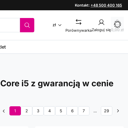
Kontakt:
+48 500 400 165
zł
Zaloguj się
0,00 zł
Porównywarka
let
Core i5 z gwarancją w cenie
1
2
3
4
5
6
7
...
29