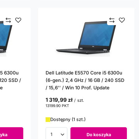
 i5 6300u
Dell Latitude E5570 Core i5 6300u
 120 SSD /
(6-gen.) 2,4 GHz / 16 GB / 240 SSD
te
/ 15,6'' / Win 10 Prof. Update
1 319,99 zł
/
szt.
13199.90
PKT
punktów
Dostępny (1 szt.)
yka
Do koszyka
Ilość produktów