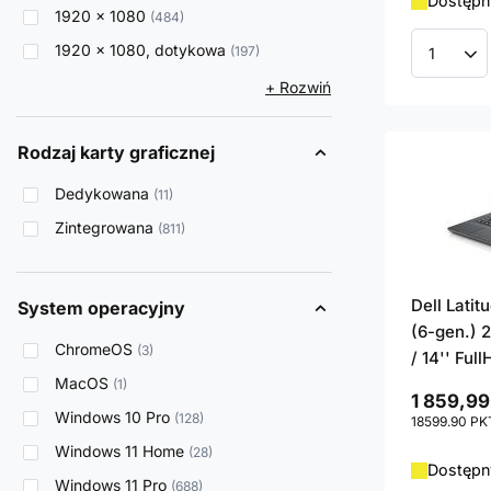
Dostępny
1920 x 1080
484
1920 x 1080, dotykowa
197
Ilość p
+ Rozwiń
Rodzaj karty graficznej
Dedykowana
11
Zintegrowana
811
Dell Lati
System operacyjny
(6-gen.) 
ChromeOS
3
/ 14'' Ful
MacOS
1
1 859,99
Windows 10 Pro
128
18599.90
PK
Windows 11 Home
28
Dostępny
Windows 11 Pro
688